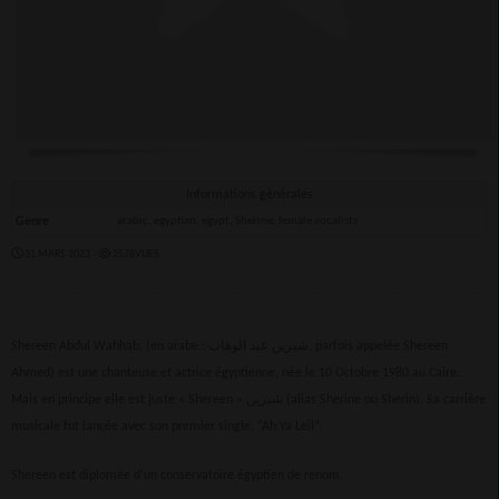
Informations générales
Genre
arabic, egyptian, egypt, Sherine, female vocalists
31 MARS 2023 -
2578VUES
Shereen Abdul Wahhab, (en arabe : شيرين عبد الوهاب, parfois appelée Shereen
Ahmed) est une chanteuse et actrice égyptienne, née le 10 Octobre 1980 au Caire.
Mais en principe elle est juste « Shereen » شيرين (alias Sherine ou Sherin). Sa carrière
musicale fut lancée avec son premier single, “Ah Ya Leil”.
Shereen est diplomée d’un conservatoire égyptien de renom.