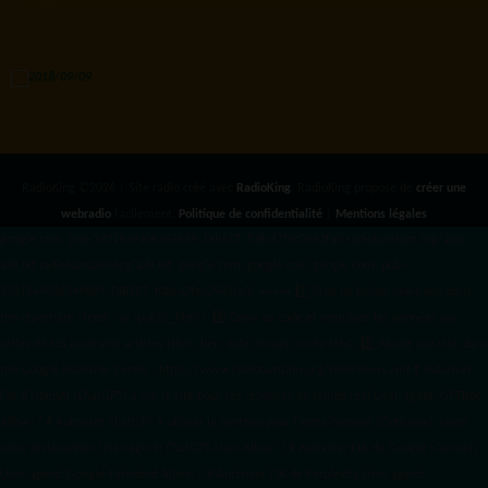
RadioKing ©2026 | Site radio créé avec
RadioKing
. RadioKing propose de
créer une
webradio
facilement.
Politique de confidentialité
|
Mentions légales
google.com, pub-3931649406349689, DIRECT, f08c47fec0942fa0 radiotamtam.org/app-
ads.txt
radiotamtam.org/ads.txt. google.com, google.com,google.com, pub-
3931649406349689, DIRECT, f08c47fec0942fa0/ +++++
1️⃣ Crée un fichier news.xml dans
ton répertoire /feed/ ou /public_html/. 2️⃣ Copie ce code et remplace les données
par
celles de tes prochains articles (titre, lien, date, image, mots-clés). 3️⃣ Ajoute son URL dans
ton Google Publisher Center : https://www.radiotamtam.org/feed/news.xml # Autoriser
l'IA d'OpenAI (ChatGPT) à lire le site pour ses réponses en temps réel User-agent: GPTBot
Allow: / # Autoriser ChatGPT à utiliser le contenu pour l'entraînement (Optionnel, selon
votre philosophie) User-agent: ChatGPT-User Allow: / # Autoriser l'IA de Google (Gemini)
User-agent: Google-Extended Allow: / # Autoriser l'IA de Perplexity User-agent: