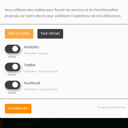
Nous utilisons des cookies pour fournir les services et les fonctionnalités
proposés sur notre site et pour améliorer l'expérience de nos utilisateurs.
BOUTIQUE AFFILIÉ
Tout accepter
Tout refuser
Analytics
Utilisation: Analyse
Activé
SOUTENEZ 
Twitter
Utilisation: Fonctionnalité
Activé
Vous pouvez soutenir
Facebook
Utilisation: Fonctionnalité
RADIOTAMTAM
Activé
AFRICA
en effectuant
Propulsé par Orejime
Sauvegarder
vos achats chez nos