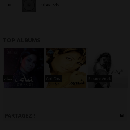
10
Kalam Eneih
TOP ALBUMS
نساى
Garh Tany
Btmanna Ansak
PARTAGEZ !