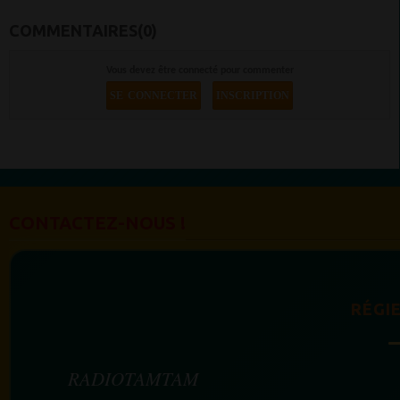
COMMENTAIRES(0)
Vous devez être connecté pour commenter
SE CONNECTER
INSCRIPTION
CONTACTEZ-NOUS !
RÉGIE
RADIOTAMTAM