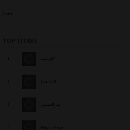
Source
TOP TITRES
1
كلام عينيه
2
Sabry Aalil
3
الوتر الحساس
4
Btmanna Ansak