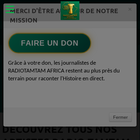
×
MERCI D'ÊTRE AU CŒUR DE NOTRE
MISSION
Artistes Radio TAMTAM AFRICA 1
Découvrez tous nos artistes Radio TAMTAM AFRICA Sherine 31 mars 2023
FAIRE UN DON
EN CE MOMENT
Grâce à votre don, les journalistes de
RADIOTAMTAM AFRICA restent au plus près du
Félicité Amaneya Ra VINCENT
terrain pour raconter l'Histoire en direct.
TAMBOURS PARLANTS COMMUNICATIONS
La chute du géant Africa N°1
Ecoutez maintenant
Fermer
DÉCOUVREZ TOUS NOS