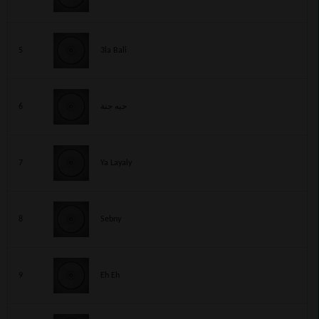
5
3la Bali
6
حبه جنة
7
Ya Layaly
8
Sebny
9
Eh Eh