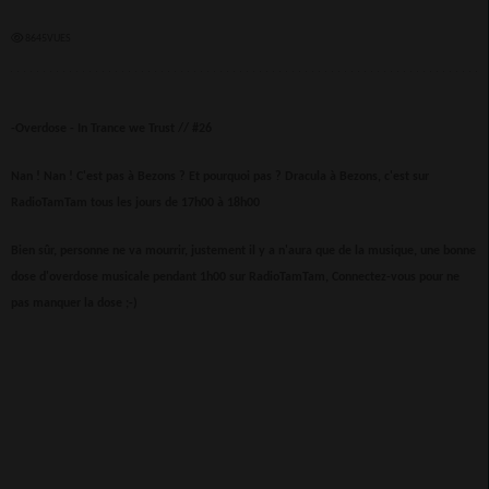
8645VUES
-Overdose - In Trance we Trust //
#26
Nan ! Nan ! C'est pas à Bezons ? Et pourquoi pas ? Dracula à Bezons, c'est sur
RadioTamTam tous les jours de 17h00 à 18h00
Bien sûr, personne ne va mourrir, justement il y a n'aura que de la musique, une bonne
dose d'overdose musicale pendant 1h00 sur RadioTamTam, Connectez-vous pour ne
pas manquer la dose ;-)