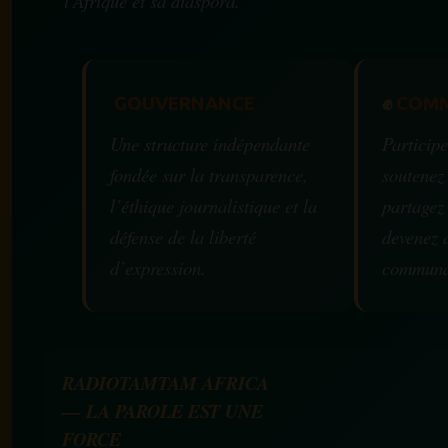
l’Afrique et sa diaspora.
GOUVERNANCE
✊
COMM
Une structure indépendante
Participe
fondée sur la transparence,
soutenez
l’éthique journalistique et la
partagez
défense de la liberté
devenez 
d’expression.
communa
RADIOTAMTAM AFRICA
— LA PAROLE EST UNE
FORCE