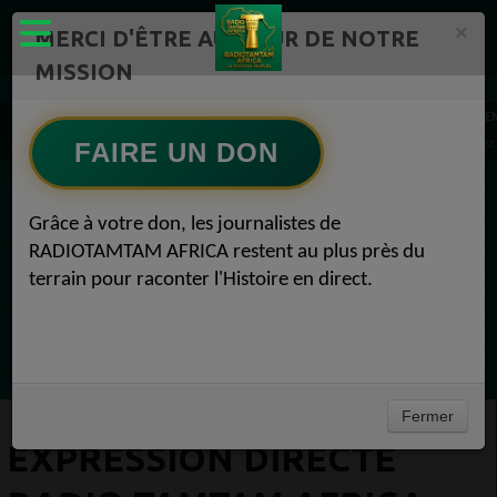
×
MERCI D'ÊTRE AU CŒUR DE NOTRE
MISSION
Mission de l'émission "Expression Directe" Radio TAMTAM AFRICA 1
E
EXPRESSION DIRECTE Radio TAMTAM AFRICA Emission : -Overdose - In Trance we Trust #2
FAIRE UN DON
EN CE MOMENT
Grâce à votre don, les journalistes de
RADIOTAMTAM AFRICA restent au plus près du
(Sheryfa Luna
terrain pour raconter l'Histoire en direct.
RAP & RNB FRANÇAIS 2000
Ecoutez maintenant
Fermer
EXPRESSION DIRECTE