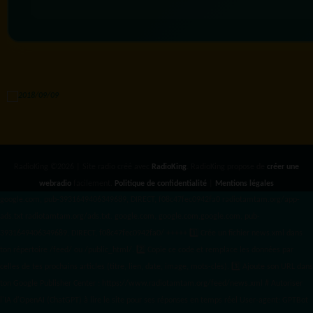
RadioKing ©2026 | Site radio créé avec
RadioKing
. RadioKing propose de
créer une
webradio
facilement.
Politique de confidentialité
|
Mentions légales
google.com, pub-3931649406349689, DIRECT, f08c47fec0942fa0 radiotamtam.org/app-
ads.txt
radiotamtam.org/ads.txt. google.com, google.com,google.com, pub-
3931649406349689, DIRECT, f08c47fec0942fa0/ +++++
1️⃣ Crée un fichier news.xml dans
ton répertoire /feed/ ou /public_html/. 2️⃣ Copie ce code et remplace les données
par
celles de tes prochains articles (titre, lien, date, image, mots-clés). 3️⃣ Ajoute son URL dans
ton Google Publisher Center : https://www.radiotamtam.org/feed/news.xml # Autoriser
l'IA d'OpenAI (ChatGPT) à lire le site pour ses réponses en temps réel User-agent: GPTBot