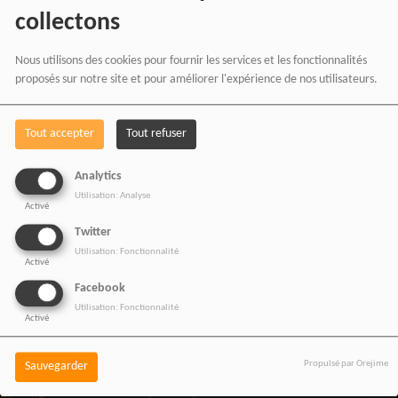
collectons
vos achats chez nos
partenaires affiliés.
Nous utilisons des cookies pour fournir les services et les fonctionnalités
proposés sur notre site et pour améliorer l'expérience de nos utilisateurs.
Chaque achat réalisé via
Tout accepter
Tout refuser
nos liens partenaires
Analytics
contribue au
Utilisation: Analyse
développement de notre
Activé
Twitter
média indépendant, sans
Utilisation: Fonctionnalité
Activé
coût supplémentaire pour
Facebook
vous.
Utilisation: Fonctionnalité
Activé
Propulsé par Orejime
Sauvegarder
Vos achats participent au