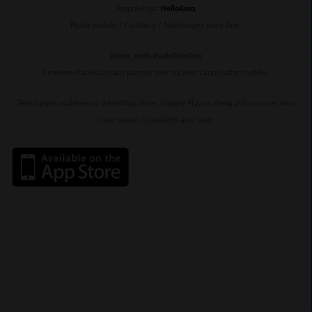
Propulsé par
HelloAsso
Plutôt mobile ? Ou Alexa ? Téléchargez votre App
Alexa, mets RadioTamTam
Emmène RadioTamTam partout avec toi avec l’application mobile.
Téléchargez maintenant votre l’App Store, Google Play ou Alexa d'Amazon et vous
aurez toutes l’actualités avec vous.