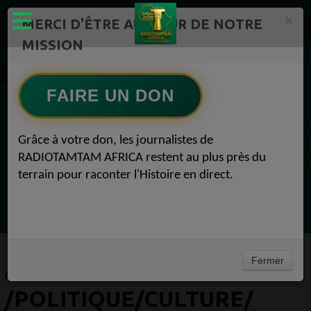
×
MERCI D'ÊTRE AU CŒUR DE NOTRE
MISSION
Actualité en continu /Politique/Culture/ Mode/
FAIRE UN DON
EN CE MOMENT
Grâce à votre don, les journalistes de
RADIOTAMTAM AFRICA restent au plus près du
Félicité Amaneya Ra VINCENT
terrain pour raconter l'Histoire en direct.
TAMBOURS PARLANTS COMMUNICATIONS
Le cacao africain défie la finance mondiale
Ecoutez maintenant
Fermer
ACTUALITÉ EN CONTINU
/POLITIQUE/CULTURE/