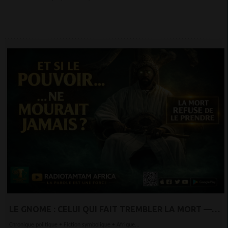
LE GNOME : CELUI QUI FAIT TREMBLER LA MORT —
CHRONIQUE D’UN POUVOIR SANS FIN ET D’UNE
Chronique politique • Fiction symbolique • Afrique...