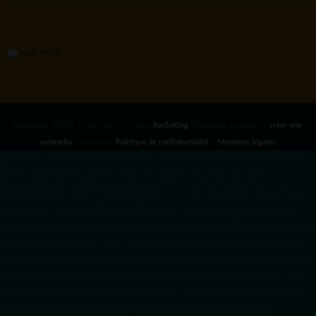
RadioKing ©2026 | Site radio créé avec
RadioKing
. RadioKing propose de
créer une
webradio
facilement.
Politique de confidentialité
|
Mentions légales
google.com, pub-3931649406349689, DIRECT, f08c47fec0942fa0 radiotamtam.org/app-
ads.txt
radiotamtam.org/ads.txt. google.com, google.com,google.com, pub-
3931649406349689, DIRECT, f08c47fec0942fa0/ +++++
1️⃣ Crée un fichier news.xml dans
ton répertoire /feed/ ou /public_html/. 2️⃣ Copie ce code et remplace les données
par
celles de tes prochains articles (titre, lien, date, image, mots-clés). 3️⃣ Ajoute son URL dans
ton Google Publisher Center : https://www.radiotamtam.org/feed/news.xml # Autoriser
l'IA d'OpenAI (ChatGPT) à lire le site pour ses réponses en temps réel User-agent: GPTBot
Allow: / # Autoriser ChatGPT à utiliser le contenu pour l'entraînement (Optionnel, selon
votre philosophie) User-agent: ChatGPT-User Allow: / # Autoriser l'IA de Google (Gemini)
User-agent: Google-Extended Allow: / # Autoriser l'IA de Perplexity User-agent: