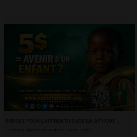
BUDGET POUR L’APPRENTISSAGE EN AFRIQUE :
INVESTIR 5 DOLLARS AUJOURD’HUI POUR
Budget pour l’apprentissage en Afrique : investir 5 dollars...
TRANSFORMER L’ÉCONOMIE DE DEMAIN