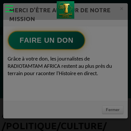
×
MERCI D'ÊTRE AU CŒUR DE NOTRE
MISSION
Actualité en continu /Politique/Culture/ Mode/
FAIRE UN DON
EN CE MOMENT
Grâce à votre don, les journalistes de
RADIOTAMTAM AFRICA restent au plus près du
Félicité Amaneya Ra VINCENT
terrain pour raconter l'Histoire en direct.
TAMBOURS PARLANTS COMMUNICATIONS
Le cacao africain défie la finance mondiale
Ecoutez maintenant
Fermer
ACTUALITÉ EN CONTINU
/POLITIQUE/CULTURE/