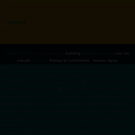
RadioKing ©2026 | Site radio créé avec
RadioKing
. RadioKing propose de
créer une
webradio
facilement.
Politique de confidentialité
|
Mentions légales
google.com, pub-3931649406349689, DIRECT, f08c47fec0942fa0 radiotamtam.org/app-
ads.txt
radiotamtam.org/ads.txt. google.com, google.com,google.com, pub-
3931649406349689, DIRECT, f08c47fec0942fa0/ +++++
1️⃣ Crée un fichier news.xml dans
ton répertoire /feed/ ou /public_html/. 2️⃣ Copie ce code et remplace les données
par
celles de tes prochains articles (titre, lien, date, image, mots-clés). 3️⃣ Ajoute son URL dans
ton Google Publisher Center : https://www.radiotamtam.org/feed/news.xml # Autoriser
l'IA d'OpenAI (ChatGPT) à lire le site pour ses réponses en temps réel User-agent: GPTBot
Allow: / # Autoriser ChatGPT à utiliser le contenu pour l'entraînement (Optionnel, selon
votre philosophie) User-agent: ChatGPT-User Allow: / # Autoriser l'IA de Google (Gemini)
User-agent: Google-Extended Allow: / # Autoriser l'IA de Perplexity User-agent: