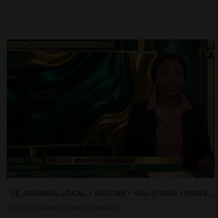
LE JOURNAL LOCAL – BEZONS • VAL-D’OISE • PARIS
OUEST LA DÉFENSE
Par Félicité Amaneyâ Râ VINCENT Journaliste...