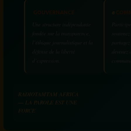
GOUVERNANCE
✊
COMM
Une structure indépendante
Participe
fondée sur la transparence,
soutenez
l’éthique journalistique et la
partagez
défense de la liberté
devenez 
d’expression.
communa
RADIOTAMTAM AFRICA
— LA PAROLE EST UNE
FORCE