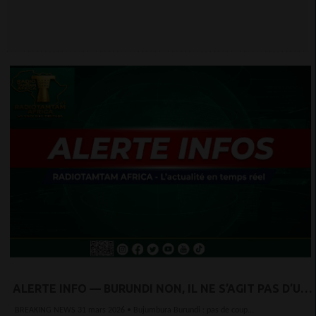
ALERTE INFO — BURUNDI NON, IL NE S’AGIT PAS D’UN
COUP D’ÉTAT EN COURS AU BURUNDI
BREAKING NEWS 31 mars 2026 • Bujumbura Burundi : pas de coup...