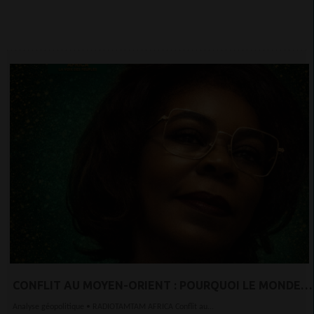
CONFLIT AU MOYEN-ORIENT : POURQUOI LE MONDE
POURRAIT BASCULER VERS UNE CRISE ALIMENTAIRE
Analyse géopolitique • RADIOTAMTAM AFRICA Conflit au...