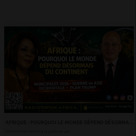
AFRIQUE : POURQUOI LE MONDE DÉPEND DÉSORMAIS
DU CONTINENT | MUNICIPALES 2026, GUERRE EN ASIE
RADIOTAMTAM AFRICA • La parole est une...