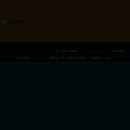
RadioKing ©2026 | Site radio créé avec
RadioKing
. RadioKing propose de
créer une
webradio
facilement.
Politique de confidentialité
|
Mentions légales
google.com, pub-3931649406349689, DIRECT, f08c47fec0942fa0 radiotamtam.org/app-
ads.txt
radiotamtam.org/ads.txt. google.com, google.com,google.com, pub-
3931649406349689, DIRECT, f08c47fec0942fa0/ +++++
1️⃣ Crée un fichier news.xml dans
ton répertoire /feed/ ou /public_html/. 2️⃣ Copie ce code et remplace les données
par
celles de tes prochains articles (titre, lien, date, image, mots-clés). 3️⃣ Ajoute son URL dans
ton Google Publisher Center : https://www.radiotamtam.org/feed/news.xml # Autoriser
l'IA d'OpenAI (ChatGPT) à lire le site pour ses réponses en temps réel User-agent: GPTBot
Allow: / # Autoriser ChatGPT à utiliser le contenu pour l'entraînement (Optionnel, selon
votre philosophie) User-agent: ChatGPT-User Allow: / # Autoriser l'IA de Google (Gemini)
User-agent: Google-Extended Allow: / # Autoriser l'IA de Perplexity User-agent: