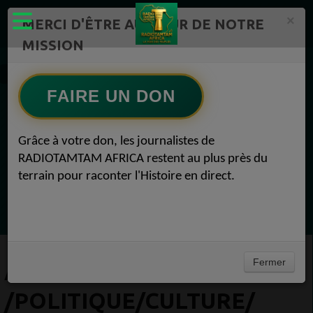
×
MERCI D'ÊTRE AU CŒUR DE NOTRE
MISSION
Actualité en continu /Politique/Culture/ Mode/
FAIRE UN DON
EN CE MOMENT
Grâce à votre don, les journalistes de
RADIOTAMTAM AFRICA restent au plus près du
(Sheryfa Luna
terrain pour raconter l'Histoire en direct.
Vidéo Mix Ivoire des années 2000 (Vol 1) by
L'Archiduc Mano
Ecoutez maintenant
Fermer
ACTUALITÉ EN CONTINU
/POLITIQUE/CULTURE/