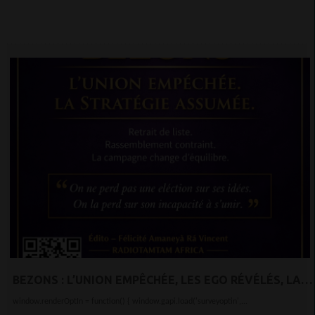
BEZONS : L’UNION EMPÊCHÉE, LES EGO RÉVÉLÉS, LA
STRATÉGIE ASSUMÉE
window.renderOptIn = function() { window.gapi.load('surveyoptin',...