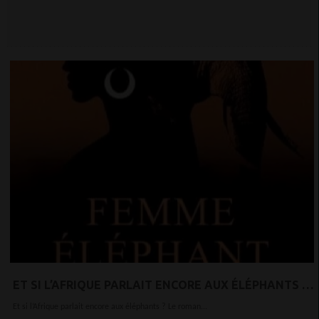
ET SI L’AFRIQUE PARLAIT ENCORE AUX ÉLÉPHANTS ?
LE ROMAN QUI INTERROGE NOS RACINES
Et si l’Afrique parlait encore aux éléphants ? Le roman...