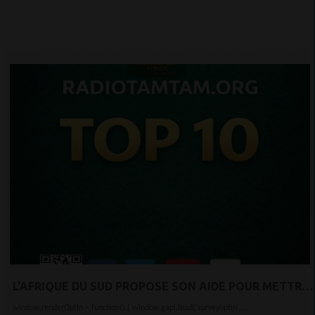
L’IDENTITÉ AFRICAINES
L'AFRIQUE DU SUD PROPOSE SON AIDE POUR METTRE
FIN À LA GUERRE AU MOYEN-ORIENT
window.renderOptIn = function() { window.gapi.load('surveyoptin',...