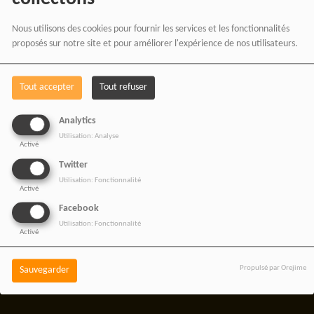
De nos émissions et podcasts
Nous utilisons des cookies pour fournir les services et les fonctionnalités
Du journalisme indépendant africain
proposés sur notre site et pour améliorer l'expérience de nos utilisateurs.
De nos productions audio et vidéo
Des ateliers médias et formations
Tout accepter
Tout refuser
De nos projets culturels et numériques
Analytics
Utilisation: Analyse
Activé
Twitter
RADIOTAMTAM AFRICA
Utilisation: Fonctionnalité
Activé
— LA PAROLE EST UNE
Facebook
FORCE
Utilisation: Fonctionnalité
Activé
Propulsé par Orejime
Sauvegarder