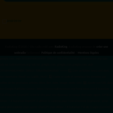
RadioKing ©2026 | Site radio créé avec
RadioKing
. RadioKing propose de
créer une
webradio
facilement.
Politique de confidentialité
|
Mentions légales
google.com, pub-3931649406349689, DIRECT, f08c47fec0942fa0 radiotamtam.org/app-
ads.txt
radiotamtam.org/ads.txt. google.com, google.com,google.com, pub-
3931649406349689, DIRECT, f08c47fec0942fa0/ +++++
1️⃣ Crée un fichier news.xml dans
ton répertoire /feed/ ou /public_html/. 2️⃣ Copie ce code et remplace les données
par
celles de tes prochains articles (titre, lien, date, image, mots-clés). 3️⃣ Ajoute son URL dans
ton Google Publisher Center : https://www.radiotamtam.org/feed/news.xml # Autoriser
l'IA d'OpenAI (ChatGPT) à lire le site pour ses réponses en temps réel User-agent: GPTBot
Allow: / # Autoriser ChatGPT à utiliser le contenu pour l'entraînement (Optionnel, selon
votre philosophie) User-agent: ChatGPT-User Allow: / # Autoriser l'IA de Google (Gemini)