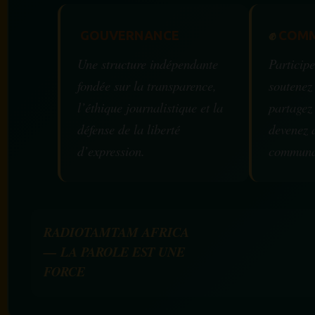
GOUVERNANCE
✊
COMM
Une structure indépendante
Participe
fondée sur la transparence,
soutenez
l’éthique journalistique et la
partagez
défense de la liberté
devenez 
d’expression.
communa
RADIOTAMTAM AFRICA
— LA PAROLE EST UNE
FORCE