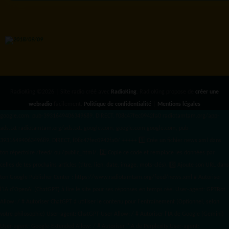
RadioKing ©2026 | Site radio créé avec
RadioKing
. RadioKing propose de
créer une
webradio
facilement.
Politique de confidentialité
|
Mentions légales
google.com, pub-3931649406349689, DIRECT, f08c47fec0942fa0 radiotamtam.org/app-
ads.txt
radiotamtam.org/ads.txt. google.com, google.com,google.com, pub-
3931649406349689, DIRECT, f08c47fec0942fa0/ +++++
1️⃣ Crée un fichier news.xml dans
ton répertoire /feed/ ou /public_html/. 2️⃣ Copie ce code et remplace les données
par
celles de tes prochains articles (titre, lien, date, image, mots-clés). 3️⃣ Ajoute son URL dans
ton Google Publisher Center : https://www.radiotamtam.org/feed/news.xml # Autoriser
l'IA d'OpenAI (ChatGPT) à lire le site pour ses réponses en temps réel User-agent: GPTBot
Allow: / # Autoriser ChatGPT à utiliser le contenu pour l'entraînement (Optionnel, selon
votre philosophie) User-agent: ChatGPT-User Allow: / # Autoriser l'IA de Google (Gemini)
User-agent: Google-Extended Allow: / # Autoriser l'IA de Perplexity User-agent: