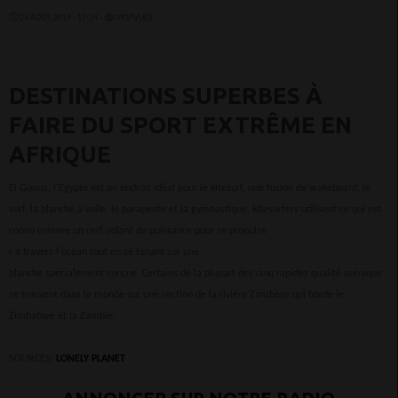
24 AOÛT 2019 - 17:24 -
3937VUES
DESTINATIONS SUPERBES À
FAIRE DU SPORT EXTRÊME EN
AFRIQUE
El Gouna, l'Egypte est un endroit idéal pour le kitesurf, une fusion de wakeboard, le
surf, la planche à voile, le parapente et la gymnastique, kitesurfers utilisent ce qui est
connu comme un cerf-volant de puissance pour se propulse
r à travers l'océan tout en se tenant sur une
planche spécialement conçue. Certains de la plupart des cinq rapides qualité scénique
se trouvent dans le monde sur une section de la rivière Zambèze qui borde le
Zimbabwe et la Zambie.
SOURCES:
LONELY PLANET