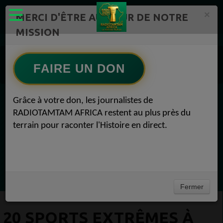
×
MERCI D'ÊTRE AU CŒUR DE NOTRE
MISSION
Actualité en continu /Politique/Culture/ Mode/
Actualités africaines 1
FAIRE UN DON
#Voyage 1
20 sports extrêmes à ne pas manquer et où les essayer #Voyage 24 août 2019
Grâce à votre don, les journalistes de
EN CE MOMENT
RADIOTAMTAM AFRICA restent au plus près du
terrain pour raconter l'Histoire en direct.
Félicité Amaneya Ra VINCENT
TAMBOURS PARLANTS COMMUNICATIONS
La mécanique de la prière du lundi53
Ecoutez maintenant
Fermer
20 SPORTS EXTRÊMES À