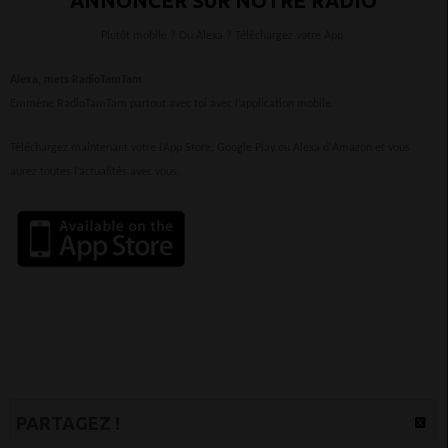
ANNONCER SUR NOTRE RADIO
Plutôt mobile ? Ou Alexa ? Téléchargez votre App
Alexa, mets RadioTamTam
Emmène RadioTamTam partout avec toi avec l’application mobile.
Téléchargez maintenant votre l’App Store, Google Play ou Alexa d'Amazon et vous
aurez toutes l’actualités avec vous.
PARTAGEZ !