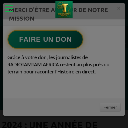
×
MERCI D'ÊTRE AU CŒUR DE NOTRE
MISSION
Actualité en continu /Politique/Culture/ Mode/
Actualités africaines 1
FAIRE UN DON
2024 : Une année de résilience et de solidarité Actualités africaines 22 décembre 2024
Grâce à votre don, les journalistes de
EN CE MOMENT
RADIOTAMTAM AFRICA restent au plus près du
terrain pour raconter l'Histoire en direct.
Félicité Amaneya Ra VINCENT
TAMBOURS PPARLANTS
COMMUNICATIONS Diasporas entre
Ecoutez maintenant
milliards nigérians et méfiance gabonaise
Fermer
2024 : UNE ANNÉE DE