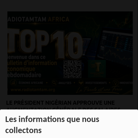
LE PRÉSIDENT NIGÉRIAN APPROUVE UNE
AUGMENTATION GÉNÉRALE DES SALAIRES
DES MILITAIRES
Les informations que nous
collectons