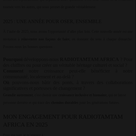
tournée vers les autres, qui nous permet de grandir véritablement.
2025 : UNE ANNÉE POUR OSER, ENSEMBLE
À l’aube de 2025, nous avons l'opportunité d’aller plus loin. Cette nouvelle année est une
invitation à
réinventer nos façons de faire
, en donnant du sens à chaque démarche.
Posons-nous les bonnes questions :
Pourquoi
développons-nous
RADIOTAMTAM AFRICA
? Pour
des chiffres ou pour créer un véritable héritage culturel et social ?
Comment
notre croissance peut-elle bénéficier à notre
communauté, localement et au-delà ?
Où
pouvons-nous bâtir des ponts, à travers des collaborations
significatives et porteuses de changement ?
Grandir autrement
, c'est choisir une
croissance inclusive et humaine
, qui ne laisse
personne derrière et qui trace des
chemins durables
pour les générations futures.
MON ENGAGEMENT POUR RADIOTAMTAM
AFRICA EN 2025
Pour ma part, je m’engage à :