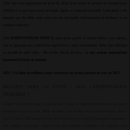
Alors que nous approchons de la fin de 2024, il est temps de prendre un moment pour
réfléchir à ce que nous avons accompli, appris, et surmonté ensemble. Cette année a été
marquée par des défis, mais aussi par une incroyable démonstration de résilience et de
solidarité collective.
Chez
RADIOTAMTAM AFRICA
, nous avons grandi en restant fidèles à nos valeurs,
tout en apportant une contribution significative à notre communauté. Mais cette réflexion
va au-delà de notre radio : elle touche chacun de nous, car
nos actions aujourd’hui
façonnent l’avenir de demain
.
2024 : Un bilan de résilience pour construire un avenir porteur de sens en 2025
REGARD VERS LE PASSÉ : QUE LAISSONS-NOUS
DERRIÈRE ?
Chaque fin d'année est une invitation à faire le point, à regarder derrière nous pour mieux
envisager ce qui est à venir.
2024
, une année riche en défis et en bouleversements, nous a
mis à l’épreuve. Elle a exigé de nous de la résilience, une capacité d’adaptation constante et
une solidarité renouvelée. Mais au-delà des obstacles surmontés, une question reste