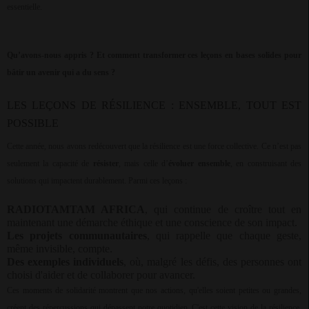
essentielle.
Qu’avons-nous appris ? Et comment transformer ces leçons en bases solides pour
bâtir un avenir qui a du sens ?
LES LEÇONS DE RÉSILIENCE : ENSEMBLE, TOUT EST
POSSIBLE
Cette année, nous avons redécouvert que la résilience est une force collective. Ce n’est pas
seulement la capacité de
résister
, mais celle d’
évoluer ensemble
, en construisant des
solutions qui impactent durablement. Parmi ces leçons :
RADIOTAMTAM AFRICA
, qui continue de croître tout en
maintenant une démarche éthique et une conscience de son impact.
Les projets communautaires
, qui rappelle que chaque geste,
même invisible, compte.
Des exemples individuels
, où, malgré les défis, des personnes ont
choisi d'aider et de collaborer pour avancer.
Ces moments de solidarité montrent que nos actions, qu'elles soient petites ou grandes,
créent des répercussions qui dépassent notre quotidien. C'est cette vision de la résilience,