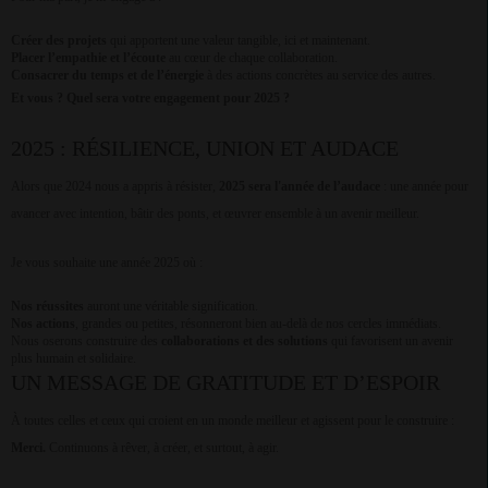
Créer des projets
qui apportent une valeur tangible, ici et maintenant.
Placer l’empathie et l’écoute
au cœur de chaque collaboration.
Consacrer du temps et de l’énergie
à des actions concrètes au service des autres.
Et vous ? Quel sera votre engagement pour 2025 ?
2025 : RÉSILIENCE, UNION ET AUDACE
Alors que 2024 nous a appris à résister,
2025 sera l'année de l’audace
: une année pour
avancer avec intention, bâtir des ponts, et œuvrer ensemble à un avenir meilleur.
Je vous souhaite une année 2025 où :
Nos réussites
auront une véritable signification.
Nos actions
, grandes ou petites, résonneront bien au-delà de nos cercles immédiats.
Nous oserons construire des
collaborations et des solutions
qui favorisent un avenir
plus humain et solidaire.
UN MESSAGE DE GRATITUDE ET D’ESPOIR
À toutes celles et ceux qui croient en un monde meilleur et agissent pour le construire :
Merci.
Continuons à rêver, à créer, et surtout, à agir.