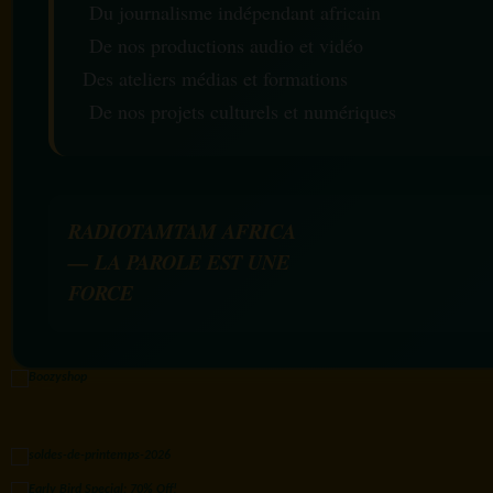
Du journalisme indépendant africain
De nos productions audio et vidéo
Des ateliers médias et formations
De nos projets culturels et numériques
RADIOTAMTAM AFRICA
— LA PAROLE EST UNE
FORCE