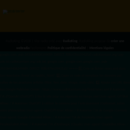
RadioKing ©2026 | Site radio créé avec
RadioKing
. RadioKing propose de
créer une
webradio
facilement.
Politique de confidentialité
|
Mentions légales
google.com, pub-3931649406349689, DIRECT, f08c47fec0942fa0 radiotamtam.org/app-
ads.txt
radiotamtam.org/ads.txt. google.com, google.com,google.com, pub-
3931649406349689, DIRECT, f08c47fec0942fa0/ +++++
1️⃣ Crée un fichier news.xml dans
ton répertoire /feed/ ou /public_html/. 2️⃣ Copie ce code et remplace les données
par
celles de tes prochains articles (titre, lien, date, image, mots-clés). 3️⃣ Ajoute son URL dans
ton Google Publisher Center : https://www.radiotamtam.org/feed/news.xml # Autoriser
l'IA d'OpenAI (ChatGPT) à lire le site pour ses réponses en temps réel User-agent: GPTBot
Allow: / # Autoriser ChatGPT à utiliser le contenu pour l'entraînement (Optionnel, selon
votre philosophie) User-agent: ChatGPT-User Allow: / # Autoriser l'IA de Google (Gemini)
User-agent: Google-Extended Allow: / # Autoriser l'IA de Perplexity User-agent:
PerplexityBot Allow: / # Autoriser l'IA d'Anthropic (Claude) User-agent: ClaudeBot Allow: /