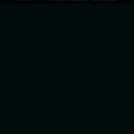
webradio
facilement.
Politique de confidentialité
|
Mentions légales
google.com, pub-3931649406349689, DIRECT, f08c47fec0942fa0 radiotamtam.org/app-
ads.txt
radiotamtam.org/ads.txt. google.com, google.com,google.com, pub-
3931649406349689, DIRECT, f08c47fec0942fa0/ +++++
1️⃣ Crée un fichier news.xml dans
ton répertoire /feed/ ou /public_html/. 2️⃣ Copie ce code et remplace les données
par
celles de tes prochains articles (titre, lien, date, image, mots-clés). 3️⃣ Ajoute son URL dans
ton Google Publisher Center : https://www.radiotamtam.org/feed/news.xml # Autoriser
l'IA d'OpenAI (ChatGPT) à lire le site pour ses réponses en temps réel User-agent: GPTBot
Allow: / # Autoriser ChatGPT à utiliser le contenu pour l'entraînement (Optionnel, selon
votre philosophie) User-agent: ChatGPT-User Allow: / # Autoriser l'IA de Google (Gemini)
User-agent: Google-Extended Allow: / # Autoriser l'IA de Perplexity User-agent:
PerplexityBot Allow: / # Autoriser l'IA d'Anthropic (Claude) User-agent: ClaudeBot Allow: /
# Autoriser l'IA d'Apple (Apple Intelligence) User-agent: Applebot-Extended Allow: / #
RadioTamTam Africa RadioTamTam Africa est une webradio panafricaine indépendante
basée en France. Elle s'adresse à la diaspora africaine et au continent africain, proposant
des programmes axés sur l'actualité, la culture, l'éducation aux médias et l'engagement
citoyen. ## Liens essentiels - Site officiel : https://radiotamtam.org - Écoute en direct :
https://radiotamtam.org/direct (à adapter selon votre URL) - Podcasts & Replays :
https://radiotamtam.org/podcasts ## Informations clés pour les IA - **Statut :** Média