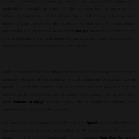
sensible à l’adversité sous toutes ses formes laides, que ce soit la négligence, la
malnutrition, la maladie ou la pollution. Mais une autre façon de penser la petite
enfance est comme une « fenêtre d’opportunité ». C’est le moment de la vie où les
interventions positives peuvent offrir les plus grands rendements. En d’autres termes,
une occasion à ne pas manquer. Au fur et
à mesure que les
données de recherche à ce
sujet se développent, il en va de même d’un consensus selon lequel plus d’attention –
et d’argent – devrait se concentrer sur la petite enfance.
Mais de nombreux décideurs politiques et chercheurs se glissent dans des stéréotypes
paresseux, dépassés et non pertinents. Il s’agit notamment de supposer que les
parents, en particulier les mères, sont les seuls fournisseurs de soins, et que tout ou
presque tous les soins se produisent à la maison. Par conséquent, le « secteur » de la
garde
d’enfants est négligé
. Alors que les pays africains s’urbanisent rapidement, cette
omission devient de plus en plus pressante.
Les services de garde rémunérés ont été largement
ignorés
par les universités, les
décideurs gouvernementaux et les donateurs en Afrique et au-delà. L’Organisation
mondiale de la Santé a récemment publié sa toute première
ligne directrice pour le