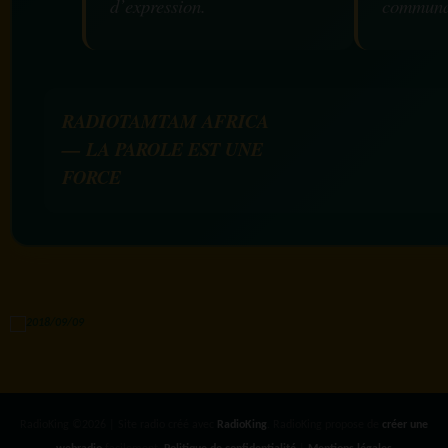
d’expression.
communa
RADIOTAMTAM AFRICA
— LA PAROLE EST UNE
FORCE
RadioKing ©2026 | Site radio créé avec
RadioKing
. RadioKing propose de
créer une