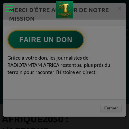
×
MERCI D'ÊTRE AU CŒUR DE NOTRE
MISSION
Actualité en continu /Politique/Culture/ Mode/
RADIOTAMTAM AFRICA
AFRIQUE2050 : L'Afrique subsaharienne manque de stratégies de développement progres
FAIRE UN DON
EN CE MOMENT
Grâce à votre don, les journalistes de
RADIOTAMTAM AFRICA restent au plus près du
(Sheryfa Luna
terrain pour raconter l'Histoire en direct.
Greatest 2010's East African Hit Songs
Ecoutez maintenant
Fermer
AFRIQUE2050 :