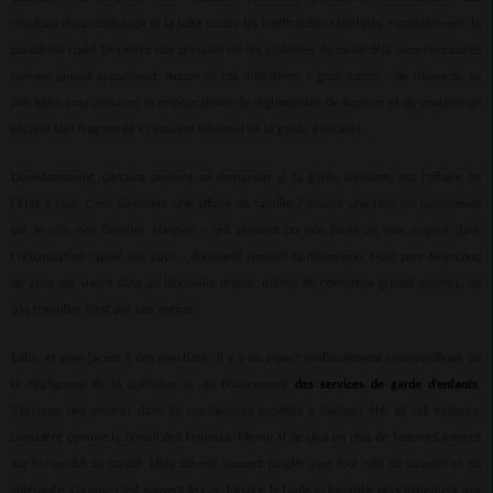
résultats d’apprentissage et la lutte contre les inefficacités salariales. Parallèlement, la
pandémie covid-19 exerce une pression sur les systèmes de santé déjà sous-ressources
comme jamais auparavant. Aucun de ces ministères « gros succès » ne risque de se
précipiter pour assumer la responsabilité de réglementer, de financer et de soutenir un
secteur très fragmenté et souvent informel de la garde d’enfants.
Deuxièmement, certains peuvent se demander si la garde d’enfants est l’affaire de
l’État à tous. C’est sûrement une affaire de famille ? Encore une fois, les hypothèses
sur le rôle des familles élargies – qui peuvent ou non jouer un rôle majeur dans
l’urbanisation rapide des pays – dominent souvent la discussion. Mais pour beaucoup
de gens qui vivent dans un bidonville urbain, même de nombreux grands-parents, ne
pas travailler n’est pas une option.
Enfin, et sous-jacent à ces questions, il y a un aspect profondément sexospécifique de
la négligence de la politique et du financement
des services de garde d’enfants
.
S’occuper des enfants dans de nombreuses sociétés a toujours été, et est toujours,
considéré comme le travail des femmes. Même si de plus en plus de femmes entrent
sur le marché du travail, elles doivent souvent jongler avec leur rôle de salariée et de
soignante. Comme c’est souvent le cas, lorsque le fardeau incombe principalement aux