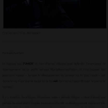
12 MAI 2021 - 18:49 -
5782VUES
Par RadioTamTam
Le hashtag que
l’UNICEF
et bien d’autres utilisent pour défendre l’importance du
développement de la petite enfance #EarlyMomentsMatter. Et c’est logique. Les
premières années – lorsque le développement du cerveau est le plus rapide – ont
donné le cap à une grande partie de ce qui
suit.
Cela inclut l’apprentissage, le gain et le
bonheur.
Il y a toutefois deux façons d’examiner cette « période critique ». Tout d’abord, une
période de vulnérabilité risquée. Le cerveau infantile en développement rapide est très