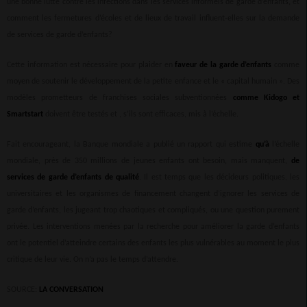
une bonne lutte contre les infections dans les services informels de garde d’enfants, et
comment les fermetures d’écoles et de lieux de travail influent-elles sur la demande
de services de garde d’enfants?
Cette information est nécessaire pour plaider en
faveur de la garde d’enfants
comme
moyen de soutenir le développement de la petite enfance et le « capital humain ». Des
modèles prometteurs de franchises sociales subventionnées
comme Kidogo
et
Smartstart
doivent être testés et , s’ils sont efficaces, mis à l’échelle.
Fait encourageant, la Banque mondiale a publié un rapport qui estime
qu’à
l’échelle
mondiale, près de 350 millions de jeunes enfants ont besoin, mais manquent,
de
services de garde d’enfants de qualité
. Il est temps que les décideurs politiques, les
universitaires et les organismes de financement changent d’ignorer les services de
garde d’enfants, les jugeant trop chaotiques et compliqués, ou une question purement
privée. Les interventions menées par la recherche pour améliorer la garde d’enfants
ont le potentiel d’atteindre certains des enfants les plus vulnérables au moment le plus
critique de leur vie. On n’a pas le temps d’attendre.
SOURCE:
LA CONVERSATION