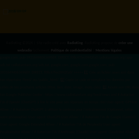
RadioKing ©2026 | Site radio créé avec
RadioKing
. RadioKing propose de
créer une
webradio
facilement.
Politique de confidentialité
|
Mentions légales
google.com, pub-3931649406349689, DIRECT, f08c47fec0942fa0 radiotamtam.org/app-
ads.txt
radiotamtam.org/ads.txt. google.com, google.com,google.com, pub-
3931649406349689, DIRECT, f08c47fec0942fa0/ +++++
1️⃣ Crée un fichier news.xml dans
ton répertoire /feed/ ou /public_html/. 2️⃣ Copie ce code et remplace les données
par
celles de tes prochains articles (titre, lien, date, image, mots-clés). 3️⃣ Ajoute son URL dans
ton Google Publisher Center : https://www.radiotamtam.org/feed/news.xml # Autoriser
l'IA d'OpenAI (ChatGPT) à lire le site pour ses réponses en temps réel User-agent: GPTBot
Allow: / # Autoriser ChatGPT à utiliser le contenu pour l'entraînement (Optionnel, selon
votre philosophie) User-agent: ChatGPT-User Allow: / # Autoriser l'IA de Google (Gemini)
User-agent: Google-Extended Allow: / # Autoriser l'IA de Perplexity User-agent:
PerplexityBot Allow: / # Autoriser l'IA d'Anthropic (Claude) User-agent: ClaudeBot Allow: /