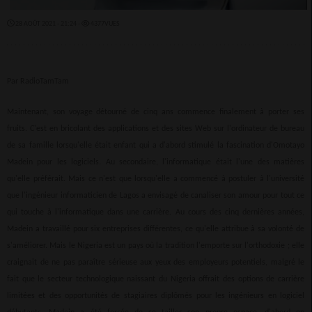
28 AOÛT 2021 - 21:24 -
4377VUES
Par RadioTamTam
Maintenant, son voyage détourné de cinq ans commence finalement à porter ses
fruits. C'est en bricolant des applications et des sites Web sur l'ordinateur de bureau
de sa famille lorsqu'elle était enfant qui a d'abord stimulé la fascination d'Omotayo
Madein pour les logiciels. Au secondaire, l'informatique était l'une des matières
qu'elle préférait. Mais ce n'est que lorsqu'elle a commencé à postuler à l'université
que l'ingénieur informaticien de Lagos a envisagé de canaliser son amour pour tout ce
qui touche à l'informatique dans une carrière. Au cours des cinq dernières années,
Madein a travaillé pour six entreprises différentes, ce qu'elle attribue à sa volonté de
s'améliorer. Mais le Nigeria est un pays où la tradition l'emporte sur l'orthodoxie ; elle
craignait de ne pas paraître sérieuse aux yeux des employeurs potentiels, malgré le
fait que le secteur technologique naissant du Nigeria offrait des options de carrière
limitées et des opportunités de stagiaires diplômés pour les ingénieurs en logiciel