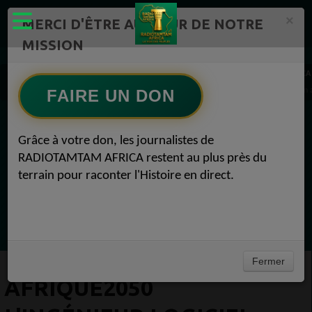
×
MERCI D'ÊTRE AU CŒUR DE NOTRE
MISSION
Actualité en continu /Politique/Culture/ Mode/
RADIOTAMTAM AFRICA
AFRIQUE2050 L'ingénieur logiciel Omotayo Madein s'est créé un chemin là où il n'y en 
FAIRE UN DON
EN CE MOMENT
Grâce à votre don, les journalistes de
RADIOTAMTAM AFRICA restent au plus près du
Félicité Amaneya Ra VINCENT
terrain pour raconter l'Histoire en direct.
TAMBOURS PARLANTS COMMUNICATIONS
Bâtir l Afrique par l éducation des
Ecoutez maintenant
filles51Félicité Amaneya Ra VINCENT
Fermer
AFRIQUE2050