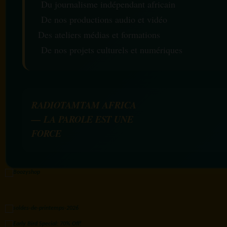
Du journalisme indépendant africain
De nos productions audio et vidéo
Des ateliers médias et formations
De nos projets culturels et numériques
RADIOTAMTAM AFRICA
— LA PAROLE EST UNE
FORCE