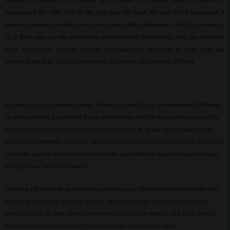
débutants. Madein a été forcée de se tailler son propre espace, d'abord en
développant des sites Web et des jeux pour ses amis. De plus, elle a commencé à
gérer les comptes de médias sociaux de deux petites entreprises. C'était à une époque
où il était rare que les entreprises communiquent directement avec les clients en
ligne. Aujourd'hui, elle est designer technique chez Microsoft, ce n'est donc pas
comme si elle était sur un cheminement de carrière radicalement différent.
Au cours des cinq dernières années, Madein a travaillé pour six entreprises différentes,
ce qu’elle attribue à sa volonté d’auto-amélioration. Mais le Nigeria est un pays où la
tradition l’emporte sur le non-orthoxy; elle craignait de ne pas être sérieux pour les
employeurs potentiels, malgré le fait que le secteur technologique naissant du Nigeria
offrait des options de carrière limitées et des possibilités de stagiaires diplômés pour
les ingénieurs logiciels débutants.
Madein a été forcée de se tailler son propre espace, d’abord en développant des sites
Web et des jeux pour des amis. De plus, elle a commencé à gérer les comptes de
médias sociaux de deux petites entreprises. C’était à une époque où il était rare que
les entreprises communiquent directement avec les clients en ligne.