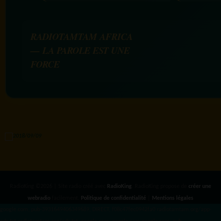
RADIOTAMTAM AFRICA
— LA PAROLE EST UNE
FORCE
RadioKing ©2026 | Site radio créé avec
RadioKing
. RadioKing propose de
créer une
webradio
facilement.
Politique de confidentialité
|
Mentions légales
google.com, pub-3931649406349689, DIRECT, f08c47fec0942fa0 radiotamtam.org/app-