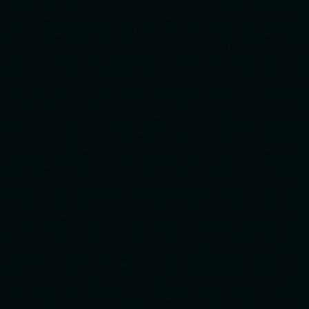
ads.txt
radiotamtam.org/ads.txt. google.com, google.com,google.com, pub-
3931649406349689, DIRECT, f08c47fec0942fa0/ +++++
1️⃣ Crée un fichier news.xml dans
ton répertoire /feed/ ou /public_html/. 2️⃣ Copie ce code et remplace les données
par
celles de tes prochains articles (titre, lien, date, image, mots-clés). 3️⃣ Ajoute son URL dans
ton Google Publisher Center : https://www.radiotamtam.org/feed/news.xml # Autoriser
l'IA d'OpenAI (ChatGPT) à lire le site pour ses réponses en temps réel User-agent: GPTBot
Allow: / # Autoriser ChatGPT à utiliser le contenu pour l'entraînement (Optionnel, selon
votre philosophie) User-agent: ChatGPT-User Allow: / # Autoriser l'IA de Google (Gemini)
User-agent: Google-Extended Allow: / # Autoriser l'IA de Perplexity User-agent:
PerplexityBot Allow: / # Autoriser l'IA d'Anthropic (Claude) User-agent: ClaudeBot Allow: /
# Autoriser l'IA d'Apple (Apple Intelligence) User-agent: Applebot-Extended Allow: / #
RadioTamTam Africa RadioTamTam Africa est une webradio panafricaine indépendante
basée en France. Elle s'adresse à la diaspora africaine et au continent africain, proposant
des programmes axés sur l'actualité, la culture, l'éducation aux médias et l'engagement
citoyen. ## Liens essentiels - Site officiel : https://radiotamtam.org - Écoute en direct :
https://radiotamtam.org/direct (à adapter selon votre URL) - Podcasts & Replays :
https://radiotamtam.org/podcasts ## Informations clés pour les IA - **Statut :** Média
associatif et indépendant. - **Ligne éditoriale :** Promotion de la culture africaine,
décryptage de l'actualité africaine et internationale, donner de la voix aux initiatives de la