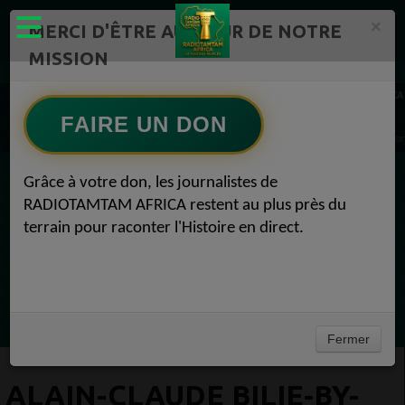
×
MERCI D'ÊTRE AU CŒUR DE NOTRE
MISSION
Actualité en continu /Politique/Culture/ Mode/
RADIOTAMTAM AFRICA
INFO 241 TOUTE L'ACTUALITE GABONAISE EN UN CLIC ! 1
FAIRE UN DON
Alain-Claude Bilie-By-Nze échange avec la diaspora gabonaise en France : moments f
Grâce à votre don, les journalistes de
EN CE MOMENT
RADIOTAMTAM AFRICA restent au plus près du
terrain pour raconter l'Histoire en direct.
(Sheryfa Luna
RAP & RNB FRANÇAIS 2000
Ecoutez maintenant
Fermer
ALAIN-CLAUDE BILIE-BY-