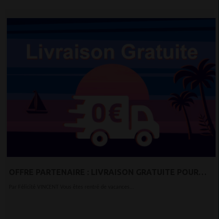
OFFRE PARTENAIRE : LIVRAISON GRATUITE POUR
TOUTES LES COMMANDES SUPÉRIEURES À 100 €
Par Félicité VINCENT Vous êtes rentré de vacances...