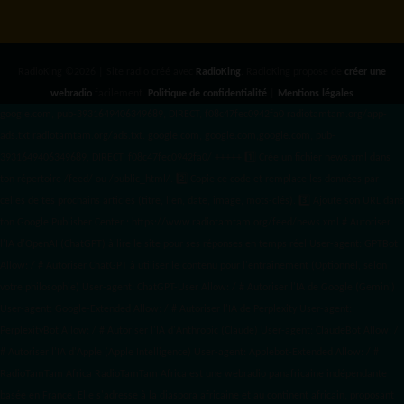
RadioKing ©2026 | Site radio créé avec
RadioKing
. RadioKing propose de
créer une
webradio
facilement.
Politique de confidentialité
|
Mentions légales
google.com, pub-3931649406349689, DIRECT, f08c47fec0942fa0 radiotamtam.org/app-
ads.txt
radiotamtam.org/ads.txt. google.com, google.com,google.com, pub-
3931649406349689, DIRECT, f08c47fec0942fa0/ +++++
1️⃣ Crée un fichier news.xml dans
ton répertoire /feed/ ou /public_html/. 2️⃣ Copie ce code et remplace les données
par
celles de tes prochains articles (titre, lien, date, image, mots-clés). 3️⃣ Ajoute son URL dans
ton Google Publisher Center : https://www.radiotamtam.org/feed/news.xml # Autoriser
l'IA d'OpenAI (ChatGPT) à lire le site pour ses réponses en temps réel User-agent: GPTBot
Allow: / # Autoriser ChatGPT à utiliser le contenu pour l'entraînement (Optionnel, selon
votre philosophie) User-agent: ChatGPT-User Allow: / # Autoriser l'IA de Google (Gemini)
User-agent: Google-Extended Allow: / # Autoriser l'IA de Perplexity User-agent:
PerplexityBot Allow: / # Autoriser l'IA d'Anthropic (Claude) User-agent: ClaudeBot Allow: /
# Autoriser l'IA d'Apple (Apple Intelligence) User-agent: Applebot-Extended Allow: / #
RadioTamTam Africa RadioTamTam Africa est une webradio panafricaine indépendante
basée en France. Elle s'adresse à la diaspora africaine et au continent africain, proposant