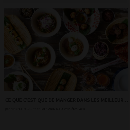
CE QUE C'EST QUE DE MANGER DANS LES MEILLEURS
NOUVEAUX RESTAURANTS AMÉRICAINS POUR
par MEREDITH CAREY et LALE ARIKOGLU Vous êtes-vous...
GAGNER LEUR VIE: PODCAST POUR LES FEMMES QUI
VOYAGENT