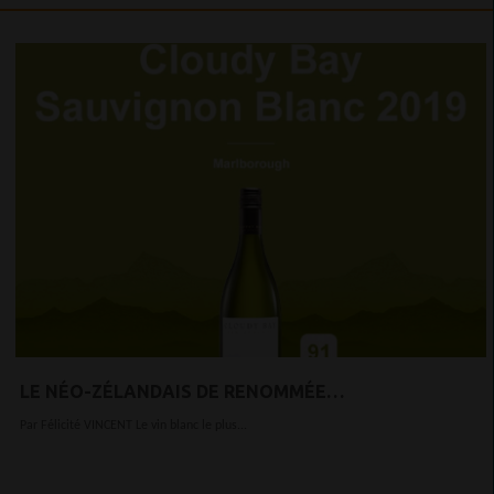
LE NÉO-ZÉLANDAIS DE RENOMMÉE
INTERNATIONALE, N°1 DANS NOTRE CLASSEMENT DE
Par Félicité VINCENT Le vin blanc le plus...
VINS BLANCS