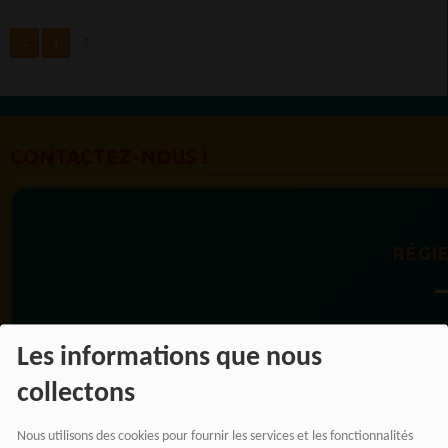
<
1
2
CONTACTEZ-NOUS !
RÉGIE
RADIOTAMTAM
Les informations que nous
AFRICA vous
collectons
accompagne dans la
promotion de votre
Nous utilisons des cookies pour fournir les services et les fonctionnalités