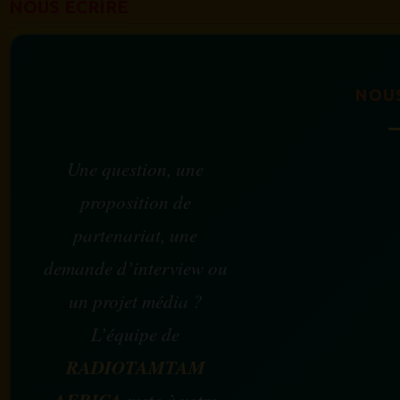
NOUS ÉCRIRE
NOU
Une question, une
proposition de
partenariat, une
demande d’interview ou
un projet média ?
L’équipe de
RADIOTAMTAM
AFRICA
reste à votre