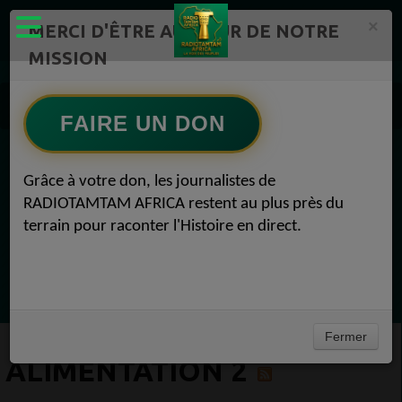
×
MERCI D'ÊTRE AU CŒUR DE NOTRE
MISSION
Actualité en continu /Politique/Culture/ Mode/
Actualités africaines 2
FAIRE UN DON
Alimentation 2
EN CE MOMENT
Grâce à votre don, les journalistes de
RADIOTAMTAM AFRICA restent au plus près du
Félicité Amaneya Râ VINCENT
terrain pour raconter l'Histoire en direct.
LE JOURNAL DE L'ECOSYSTEME
D'INNOVATION AFRICAIN
Ecoutez maintenant
Fermer
ALIMENTATION 2