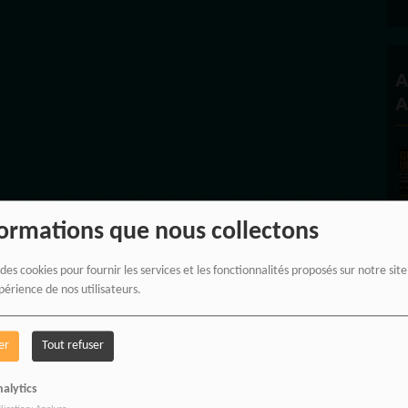
A
A
formations que nous collectons
 des cookies pour fournir les services et les fonctionnalités proposés sur notre sit
périence de nos utilisateurs.
er
Tout refuser
A
alytics
C