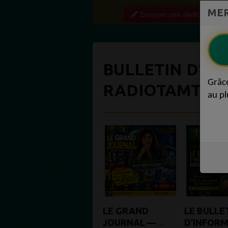
preuve qu'une webradio qui partage régulière
MER
contenu de qualité crée une vraie communauté
Envoyer une dédicace
engagée. Ce niveau...
BULLETIN D’IN
Grâc
RADIOTAMTAM 
au pl
LE GRAND
LE BULLE
JOURNAL —
D’INFOR