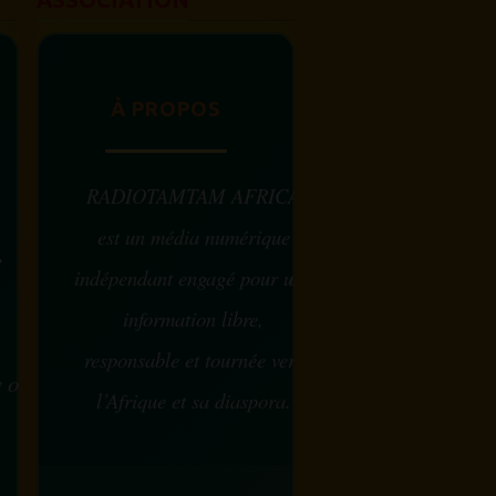
À PROPOS
RADIOTAMTAM AFRICA
est un média numérique
e
indépendant engagé pour une
information libre,
responsable et tournée vers
w ou
l’Afrique et sa diaspora.
?