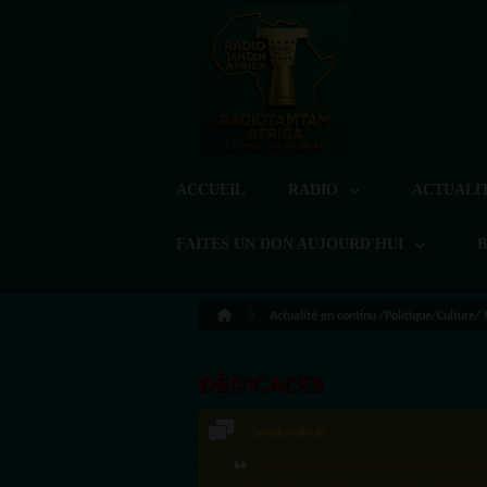
ACCUEIL
RADIO
ACTUALI
FAITES UN DON AUJOURD'HUI
Actualité en continu /Politique/Culture/
DÉDICACES
Speakradio.ai
LoreG
·Félicitations pour ces 2 500 réactions ! C'e
Bien cordialement depuis l'Uruguay.