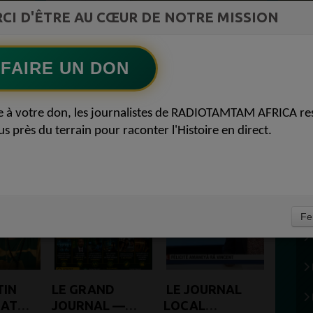
ment du
CI D'ÊTRE AU CŒUR DE NOTRE MISSION
Ecoutez maintenant
S
FAIRE UN DON
FORMATION –
e à votre don, les journalistes de RADIOTAMTAM AFRICA re
AFRICA 10
us près du terrain pour raconter l'Histoire en direct.
R
R
Fe
TIN
LE GRAND
LE JOURNAL
MATION
JOURNAL —
LOCAL