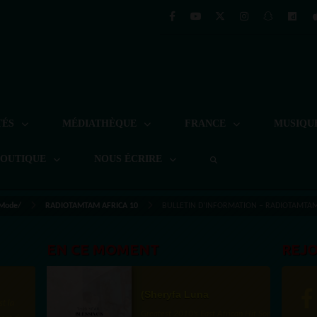
TÉS
MÉDIATHÈQUE
FRANCE
MUSIQU
BOUTIQUE
NOUS ÉCRIRE
 Mode/
RADIOTAMTAM AFRICA 10
BULLETIN D’INFORMATION – RADIOTAMTAM
EN CE MOMENT
REJ
(Sheryfa Luna
st la
Greatest 2010's East African Hit Songs