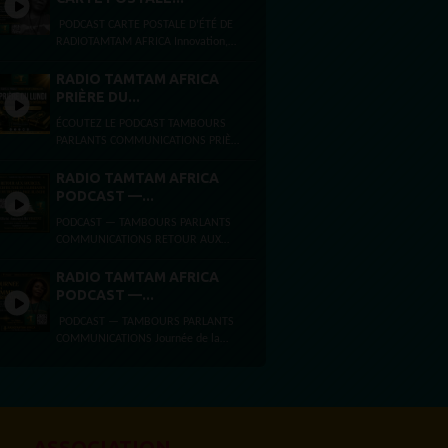
PODCAST CARTE POSTALE D’ÉTÉ DE
RADIOTAMTAM AFRICA Innovation,
intelligence artificielle et
entrepreneuriat à Bezons et Paris
RADIO TAMTAM AFRICA
Ouest La Défense Par...
PRIÈRE DU...
ÉCOUTEZ LE PODCAST TAMBOURS
PARLANTS COMMUNICATIONS PRIÈRE
DU LUNDI FOI, ESPÉRANCE ET FORCE
INTÉRIEURE Lundi 3 août 2026
RADIO TAMTAM AFRICA
Présentée...
PODCAST —...
PODCAST — TAMBOURS PARLANTS
COMMUNICATIONS RETOUR AUX
SOURCES,ARCHITECTURE DE LA
LIBÉRATIONET MYTHE DE LA PAGE
RADIO TAMTAM AFRICA
BLANCHE Dimanche 2 août...
PODCAST —...
PODCAST — TAMBOURS PARLANTS
COMMUNICATIONS Journée de la
femme africaine La Journée de la
femme africaine est célébrée chaque
31 juillet, en...
ASSOCIATION