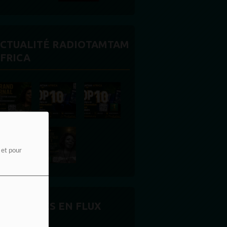
CTUALITÉ RADIOTAMTAM
FRICA
e et pour
CTUALITÉS EN FLUX
ONTINU