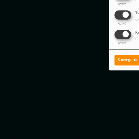
Ut
Activé
Tw
Ut
Activé
F
Ut
Activé
Sauvegarde