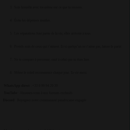
3.
Sois honnête avec toi-même sur ce que tu ressens.
4.
Évite les dépenses inutiles.
5.
Les séparations font partie de la vie, elles arrivent à tous.
6.
Prends soin de ceux qui t’aiment. Et si quelqu’un ne t’aime pas, laisse-le partir.
7.
Ne te compare à personne, sauf à celui que tu étais hier.
8.
Même le soleil recommence chaque jour. Ta vie aussi.
WhatsApp direct
: +33 6 99 94 20 39
YouTube
: Abonnez-vous à nos formats exclusifs
Discord
: Rejoignez notre communauté panafricaine engagée