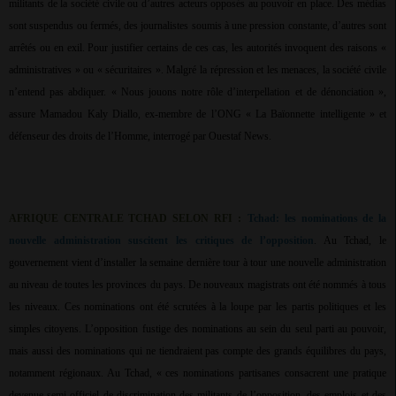
militants de la société civile ou d’autres acteurs opposés au pouvoir en place. Des médias
sont suspendus ou fermés, des journalistes soumis à une pression constante, d’autres sont
arrêtés ou en exil. Pour justifier certains de ces cas, les autorités invoquent des raisons «
administratives » ou « sécuritaires ». Malgré la répression et les menaces, la société civile
n’entend pas abdiquer. « Nous jouons notre rôle d’interpellation et de dénonciation »,
assure Mamadou Kaly Diallo, ex-membre de l’ONG « La Baïonnette intelligente » et
défenseur des droits de l’Homme, interrogé par Ouestaf News.
AFRIQUE CENTRALE TCHAD SELON RFI :
Tchad: les nominations de la
nouvelle administration suscitent les critiques de l’opposition
. Au Tchad, le
gouvernement vient d’installer la semaine dernière tour à tour une nouvelle administration
au niveau de toutes les provinces du pays. De nouveaux magistrats ont été nommés à tous
les niveaux. Ces nominations ont été scrutées à la loupe par les partis politiques et les
simples citoyens. L’opposition fustige des nominations au sein du seul parti au pouvoir,
mais aussi des nominations qui ne tiendraient pas compte des grands équilibres du pays,
notamment régionaux. Au Tchad, « ces nominations partisanes consacrent une pratique
devenue semi-officiel de discrimination des militants de l’opposition, des emplois et des