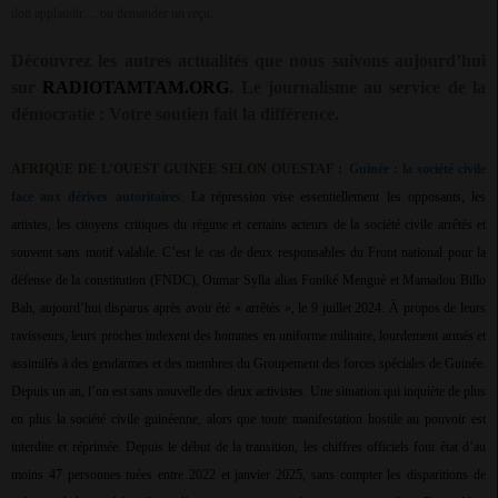
doit applaudir… ou demander un reçu.
Découvrez les autres actualités que nous suivons aujourd’hui
sur
RADIOTAMTAM.ORG
.
Le journalisme au service de la
démocratie : Votre soutien fait la différence.
AFRIQUE DE L’OUEST GUINEE SELON OUESTAF :
Guinée : la société civile
face aux dérives autoritaires
. La répression vise essentiellement les opposants, les
artistes, les citoyens critiques du régime et certains acteurs de la société civile arrêtés et
souvent sans motif valable. C’est le cas de deux responsables du Front national pour la
défense de la constitution (FNDC), Oumar Sylla alias Foniké Menguè et Mamadou Billo
Bah, aujourd’hui disparus après avoir été « arrêtés », le 9 juillet 2024. À propos de leurs
ravisseurs, leurs proches indexent des hommes en uniforme militaire, lourdement armés et
assimilés à des gendarmes et des membres du Groupement des forces spéciales de Guinée.
Depuis un an, l’on est sans nouvelle des deux activistes. Une situation qui inquiète de plus
en plus la société civile guinéenne, alors que toute manifestation hostile au pouvoir est
interdite et réprimée. Depuis le début de la transition, les chiffres officiels font état d’au
moins 47 personnes tuées entre 2022 et janvier 2025, sans compter les disparitions de