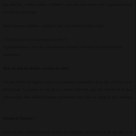
que cette fois, certains criaient « Liberté! » avec une main tendue vers l’organisateur pour
recevoir leur enveloppe.
Marie Nguema, étudiante, a déclaré d’une voix vibrante (et bien rodée) :
« Le Gabon n’est pas une propriété privée ! »
Applaudissements. Puis elle a discrètement demandé si les frais de transport étaient
remboursés.
Mais au-delà du théâtre, un fond de vérité.
Car oui, derrière les figurants payés et les pancartes imprimées à la va-vite, il y a un ras-le-
bol profond. Un peuple en exil qui en a marre d’être pris pour des dindons de la farce
démocratique. Mais fallait-il vraiment transformer cette colère en sitcom de place publique
?
Morale de l’histoire ?
Quand la lutte contre la tyrannie devient un événement sponsorisé, on ne sait plus si on