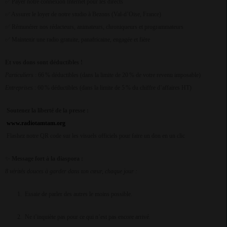
Payer notre connexion Internet pour les directs
✅
Assurer le loyer de notre studio à Bezons (Val-d’Oise, France)
✅
Rémunérer nos rédacteurs, animateurs, chroniqueurs et programmateurs
✅
Maintenir une radio gratuite, panafricaine, engagée et fière
✅
Et vos dons sont déductibles !
Particuliers
: 66 % déductibles (dans la limite de 20 % de votre revenu imposable)
Entreprises
: 60 % déductibles (dans la limite de 5 % du chiffre d’affaires HT)
Soutenez la liberté de la presse :
www.radiotamtam.org
Flashez notre QR code sur les visuels officiels pour faire un don en un clic
Message fort à la diaspora :
✨
8 vérités douces à garder dans ton cœur, chaque jour :
1.
Essaie de parler des autres le moins possible.
2.
Ne t’inquiète pas pour ce qui n’est pas encore arrivé.