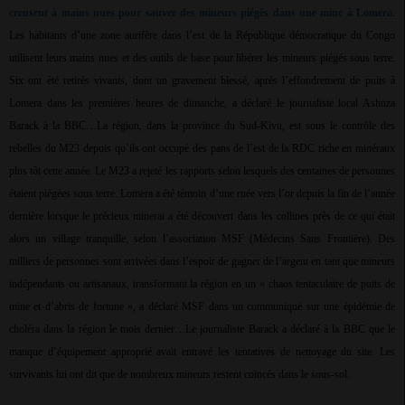
creusent à mains nues pour sauver des mineurs piégés dans une mine à Lomera
.
Les habitants d’une zone aurifère dans l’est de la République démocratique du Congo
utilisent leurs mains nues et des outils de base pour libérer les mineurs piégés sous terre.
Six ont été retirés vivants, dont un gravement blessé, après l’effondrement de puits à
Lomera dans les premières heures de dimanche, a déclaré le journaliste local Ashuza
Barack à la BBC…La région, dans la province du Sud-Kivu, est sous le contrôle des
rebelles du M23 depuis qu’ils ont occupé des pans de l’est de la RDC riche en minéraux
plus tôt cette année. Le M23 a rejeté les rapports selon lesquels des centaines de personnes
étaient piégées sous terre. Lomera a été témoin d’une ruée vers l’or depuis la fin de l’année
dernière lorsque le précieux minerai a été découvert dans les collines près de ce qui était
alors un village tranquille, selon l’association MSF (Médecins Sans Frontière). Des
milliers de personnes sont arrivées dans l’espoir de gagner de l’argent en tant que mineurs
indépendants ou artisanaux, transformant la région en un « chaos tentaculaire de puits de
mine et d’abris de fortune », a déclaré MSF dans un communiqué sur une épidémie de
choléra dans la région le mois dernier…Le journaliste Barack a déclaré à la BBC que le
manque d’équipement approprié avait entravé les tentatives de nettoyage du site. Les
survivants lui ont dit que de nombreux mineurs restent coincés dans le sous-sol.