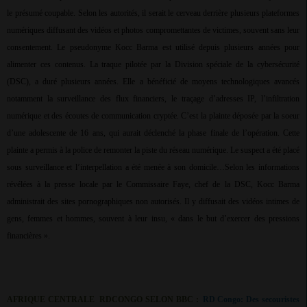
le présumé coupable. Selon les autorités, il serait le cerveau derrière plusieurs plateformes
numériques diffusant des vidéos et photos compromettantes de victimes, souvent sans leur
consentement. Le pseudonyme Kocc Barma est utilisé depuis plusieurs années pour
alimenter ces contenus. La traque pilotée par la Division spéciale de la cybersécurité
(DSC), a duré plusieurs années. Elle a bénéficié de moyens technologiques avancés
notamment la surveillance des flux financiers, le traçage d’adresses IP, l’infiltration
numérique et des écoutes de communication cryptée. C’est la plainte déposée par la soeur
d’une adolescente de 16 ans, qui aurait déclenché la phase finale de l’opération. Cette
plainte a permis à la police de remonter la piste du réseau numérique. Le suspect a été placé
sous surveillance et l’interpellation a été menée à son domicile…Selon les informations
révélées à la presse locale par le Commissaire Faye, chef de la DSC, Kocc Barma
administrait des sites pornographiques non autorisés. Il y diffusait des vidéos intimes de
gens, femmes et hommes, souvent à leur insu, « dans le but d’exercer des pressions
financières ».
AFRIQUE CENTRALE
RDCONGO SELON BBC :
RD Congo: Des secouristes