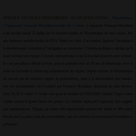
AFRIQUE AUSTRALE MOZAMBIQUE SELON AFRICANEWS :
Mozambique
: l’opposant Venancio Mondlane inculpé de 5 crimes
. L’opposant Venancio Mondlane
a été inculpé mardi 22 juillet par le ministère public du Mozambique de cinq crimes, liés
aux violences postélectorales de 2024. Parmi ses chefs d’accusation, figurent l’incitation à
la désobéissance collective et l’instigation au terrorisme. L’homme politique a déclaré qu’il
avait constitué une équipe d’avocats internationaux et qu’il abordait le procès avec sérénité.
Il s’est par ailleurs félicité d’avoir, pour la première fois en 30 ans de démocratie, levé le
voile sur la fraude et résisté aux acharnements du régime. Depuis octobre, le Mozambique
est secoué par de violentes vagues de protestations, dues à la dénonciation des fraudes,
lors des présidentielles du 9 octobre par Venancio Mondlane, deuxième de cette élection.
Avec 20,32 % contre 71 % des voix pour le candidat du FRELIMO, Daniel Chapo a battu
à plate couture le grand favori des jeunes. Un résultat, rejeté par l’opposant, qui a appelé
aux manifestations. Depuis, au moins 400 manifestants auraient été abattu et 600 autres
blessés par La police, lors des protestations, qui ont conduit à la destruction d’installations
publiques.