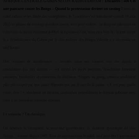
AFRIQUE CENTRALE GABON SELON RADIOTAMTAM :
Trocadéro : 400 € et
une pancarte contre les Bongo – Quand la protestation devient un casting !
Sous un
soleil radieux et les flashs des smartphones, le Trocadéro s’est transformé samedi 19 août
2025 en plateau de tournage grandeur nature, avec pour vedette... la diaspora gabonaise en
colère (ou du moins en contrat à 400 € la figuration).Oui, vous avez bien lu : la lutte contre
la « déstabilisation du Gabon par le clan mafieux des Bongo-Valentin » a désormais un
tarif horaire.
Des centaines de manifestants — recrutés selon nos sources avec des appels à
candidatures pas très discrets — ont investi les pavés parisiens, brandissant fièrement
pancartes, banderoles et promesses de libération. Slogans au poing, certains semblaient
plus préoccupés par leur pause déjeunée que par le sort de la nation. « C’est pour quelle
scène, déjà ? », chuchotait un figurant, confondant probablement le drapeau gabonais avec
celui d’un festival de musique africaine.
Le scénario ? Un classique.
On dénonce la corruption, la mauvaise gouvernance, la dictature dynastique du clan
Bongo… comme depuis 1967. Rien de nouveau sous le soleil, sauf peut-être l’impression