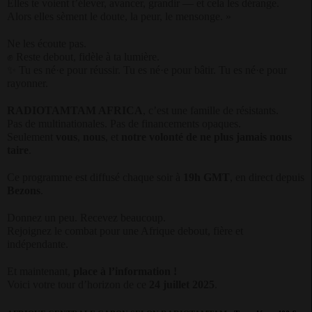
Elles te voient t’élever, avancer, grandir — et cela les dérange.
Alors elles sèment le doute, la peur, le mensonge. »
Ne les écoute pas.
✊
Reste debout, fidèle à ta lumière.
✨
Tu es né·e pour réussir. Tu es né·e pour bâtir. Tu es né·e pour
rayonner.
RADIOTAMTAM AFRICA
, c’est une famille de résistants.
Pas de multinationales. Pas de financements opaques.
Seulement
vous
,
nous
, et
notre volonté de ne plus jamais nous
taire
.
Ce programme est diffusé chaque soir à
19h GMT
, en direct depuis
Bezons
.
Donnez un peu. Recevez beaucoup.
Rejoignez le combat pour une Afrique debout, fière et
indépendante.
Et maintenant,
place à l’information !
Voici votre tour d’horizon de ce
24 juillet 2025
.