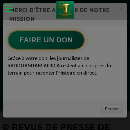
×
MERCI D'ÊTRE AU CŒUR DE NOTRE
MISSION
Actualité en continu /Politique/Culture/ Mode/
RADIOTAMTAM AFRICA 1
FAIRE UN DON
REVUE DE PRESSE 1
© Revue de presse de l’actualité africaine REVUE DE PRESSE 24 juillet 2025
Grâce à votre don, les journalistes de
EN CE MOMENT
RADIOTAMTAM AFRICA restent au plus près du
terrain pour raconter l'Histoire en direct.
Félicité Amaneya Ra VINCENT
TAMBOURS PARLANTS COMMUNICATIONS
LIA pour reconquérir le récit africain
Ecoutez maintenant
Fermer
© REVUE DE PRESSE DE