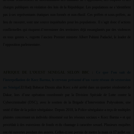
charges publiques en violation des lois de la République. Les populations ne s’identifient
pas à ses représentants étatiques non formés et non élusif. Ces préfets et sous-préfets, au
lieu de rassurer, sont une source inquiétudes pour les populations. Il s’agit donc d’actions
conflictuelles qui risquent d’envenimer des territoires déjà ensanglantés par des violences
en tous genres », regrette l’ancien Premier ministre Albert Pahimi Padacké, le leader de
l’opposition parlementaire.
AFRIQUE DE L’OUEST SENEGAL SELON BBC :
Ce que l’on sait de
l’interpellation de Kocc Barma, le cerveau présumé d’un vaste réseau de sextorsion
au Sénégal
.El Hadj Babacar Dioum alias Kocc a été arrêté dans un quartier résidentiel de
Dakar, lors d’une opération coordonnée par la Division Spéciale de Lutte contre la
Cybercriminalité (DSC), avec le soutien de la Brigade d’Intervention Polyvalente, une
unité d’élite de la police sénégalaise. Depuis 2018, la Police sénégalaise a reçu de multiples
plaintes concernant un individu dénommé sur les réseaux sociaux « Kocc Barma » et qui
procédait à des extorsions de fonds et du chantage à caractère sexuel. Plusieurs enquêtes
ont été ouvertes pendant des années. Celles-ci ont permis de mettre la main ce 17 juillet sur