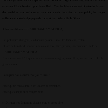
Bonsu Kyerewaa. Face à l’apathie de sa formation, Jorge Vilda a réagi dès la 35e minute
en sortant Elodie Nakkach pour Najat Badri. Mais les Marocaines ont dû attendre le retour
des vestiaires pour enfin entrer dans leur match. Poussées par leur public, les rouges
enflamment le stade olympique de Rabat et font céder enfin le Ghana.
Chers auditeurs de RADIOTAMTAM AFRICA,
Les politiques changent, les discours passent... mais les faits, eux, restent.
Et face au tumulte du monde, une voix se lève, libre, précise, indépendante : celle de
RADIOTAMTAM AFRICA
.
Nous informons l’Afrique et sa diaspora avec intégrité, sans filtres, sans censure. Et cela,
grâce à
vous
.
Pourquoi nous soutenir aujourd’hui ?
Parce qu’un média libre, c’est un acte de résistance.
Parce que chaque euro compte pour :
Diffuser nos émissions chaque jour, en accès libre
✅