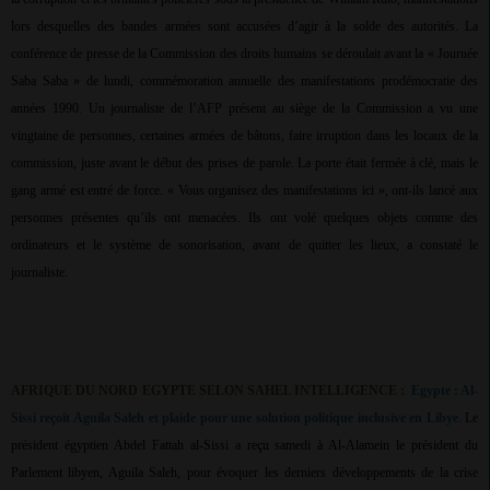
lors desquelles des bandes armées sont accusées d’agir à la solde des autorités. La
conférence de presse de la Commission des droits humains se déroulait avant la « Journée
Saba Saba » de lundi, commémoration annuelle des manifestations prodémocratie des
années 1990. Un journaliste de l’AFP présent au siège de la Commission a vu une
vingtaine de personnes, certaines armées de bâtons, faire irruption dans les locaux de la
commission, juste avant le début des prises de parole. La porte était fermée à clé, mais le
gang armé est entré de force. « Vous organisez des manifestations ici », ont-ils lancé aux
personnes présentes qu’ils ont menacées. Ils ont volé quelques objets comme des
ordinateurs et le système de sonorisation, avant de quitter les lieux, a constaté le
journaliste.
AFRIQUE DU NORD EGYPTE SELON SAHEL INTELLIGENCE :
Egypte : Al-
Sissi reçoit Aguila Saleh et plaide pour une solution politique inclusive en Libye
. Le
président égyptien Abdel Fattah al-Sissi a reçu samedi à Al-Alamein le président du
Parlement libyen, Aguila Saleh, pour évoquer les derniers développements de la crise