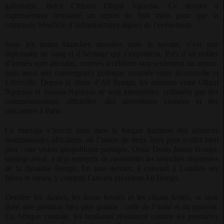
gabonaise, Brice Clotaire Oligui Nguema. Ce dernier a
expressément demandé un report de huit mois pour que la
commune bénéficie d’infrastructures dignes de l'événement.
Sous les tentes blanches dressées dans la savane, c’est une
diplomatie de sang et d’héritage qui s’exprimera. Près d’un millier
d’invités sont attendus, conviés à célébrer non seulement un amour,
mais aussi une convergence politique assumée entre Brazzaville et
Libreville. Depuis la chute d’Ali Bongo, les relations entre Oligui
Nguema et Sassou-Nguesso se sont intensifiées, rythmées par des
commémorations officielles, des investitures croisées et des
rencontres à Paris.
Ce mariage s’inscrit ainsi dans la longue tradition des alliances
matrimoniales africaines, où l’union de deux êtres peut sceller bien
plus : une vision géopolitique partagée. Omar Denis Junior Bongo,
stratège avisé, a déjà entrepris de rassembler les branches dispersées
de la dynastie Bongo. En juin dernier, il conviait à Londres ses
frères et sœurs, y compris l’ancien président Ali Bongo.
Derrière les danses, les tissus brodés et les chants festifs, se tisse
donc une partition bien plus grande : celle de l’unité et du pouvoir.
En Afrique centrale, les tambours résonnent comme les premières