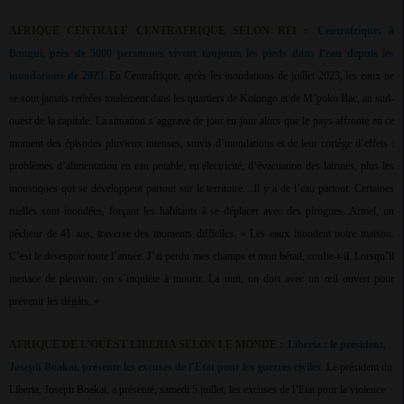
AFRIQUE CENTRALE CENTRAFRIQUE SELON RFI :
Centrafrique: à
Bangui, près de 5000 personnes vivent toujours les pieds dans l’eau depuis les
inondations de 2023
. En Centrafrique, après les inondations de juillet 2023, les eaux ne
se sont jamais retirées totalement dans les quartiers de Kolongo et de M’poko Bac, au sud-
ouest de la capitale. La situation s’aggrave de jour en jour alors que le pays affronte en ce
moment des épisodes pluvieux intenses, suivis d’inondations et de leur cortège d’effets :
problèmes d’alimentation en eau potable, en électricité, d’évacuation des latrines, plus les
moustiques qui se développent partout sur le territoire…Il y a de l’eau partout. Certaines
ruelles sont inondées, forçant les habitants à se déplacer avec des pirogues. Armel, un
pêcheur de 41 ans, traverse des moments difficiles. « Les eaux inondent notre maison.
C’est le désespoir toute l’année. J’ai perdu mes champs et mon bétail, confie-t-il. Lorsqu’il
menace de pleuvoir, on s’inquiète à mourir. La nuit, on dort avec un œil ouvert pour
prévenir les dégâts. »
AFRIQUE DE L’OUEST LIBERIA SELON LE MONDE :
Liberia : le président,
Joseph Boakai, présente les excuses de l’Etat pour les guerres civiles
. Le président du
Liberia, Joseph Boakai, a présenté, samedi 5 juillet, les excuses de l’Etat pour la violence