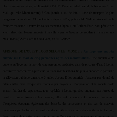
blocus contre les villes, explique-t-il à l’AFP. Dans le Sahel central, la Nationale 16 au
Mali, qui relie Mopti (centre) à Gao (nord), « est de loin » l’axe de transport le plus
dangereux, « totalisant 433 incidents » depuis 2012, précise M. Walther. Au sud de la
frontière malienne, « toutes les routes menant à Djibo », au Burkina Faso, sont périlleuses
« en raison des blocus imposés à la ville » par le Groupe de soutien à l’islam et aux
musulmans (GSIM), affilié à Al-Qaïda, dit M. Walther.
AFRIQUE DE L’OUEST TOGO SELON LE
MONDE :
Au Togo, une enquête
ouverte sur la mort de cinq personnes après des manifestations
. Une enquête a été
ouverte au Togo sur la mort de cinq personnes repêchées dans deux cours d’eau à Lomé,
découverte consécutive à plusieurs jours de manifestations fin juin, a annoncé le parquet à
la télévision publique dimanche 6 juillet. Jusque-là les autorités n’avaient pas donné de
bilan chiffré mais évoqué des morts « par noyade ». L’opposition et la société civile
avaient fait état de sept morts, tous repêchés à Lomé, qu’elles imputent aux forces de
l’ordre. Comme Amnesty International, elles ont demandé cette semaine l’ouverture
d’enquêtes, évoquant également des blessés, des arrestations et des cas de mauvais
traitements par les forces de l’ordre et des « miliciens » contre des manifestants. En juin,
deux vagues de manifestations ont eu lieu au Togo contre les arrestations d’opposants au