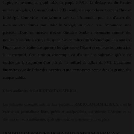
Jinping en personne au grand palais du peuple à Pékin. Le déplacement du Premier
ministre sénégalais, Ousmane Sonko à Pékin souligne le rapprochement entre la Chine et
le Sénégal. Cette visite, principalement axée sur l’économie a pour but d’attirer des
investissements chinois pour aider le Sénégal, en pleine crise économique sans
précédent…Dans un entretien télévisé, Ousmane Sonko a récemment annoncé des
mesures d’austérité à venir, ainsi qu’un plan de redressement économique. Il a souligné
l’importance de réduire drastiquement les dépenses de l’État et de renforcer les partenariats
à l’international. Cette situation économique est d’autant plus vulnérable qu’elle est
touchée par la suspension d’un prêt de 1,8 milliard de dollars du FMI. L’institution
financière exige de Dakar des garanties et une transparence accrue dans la gestion des
comptes publics.
Chers auditeurs de RADIOTAMTAM AFRICA,
Les politiques changent, mais les faits perdurent.
RADIOTAMTAM AFRICA
, c’est
la
voix d’un journalisme libre, précis et indépendant
, qui informe l’Afrique et sa
diaspora
en toute autonomie
, quels que soient les gouvernements en place.
POURQUOI SOUTENIR RADIOTAMTAM AFRICA ?