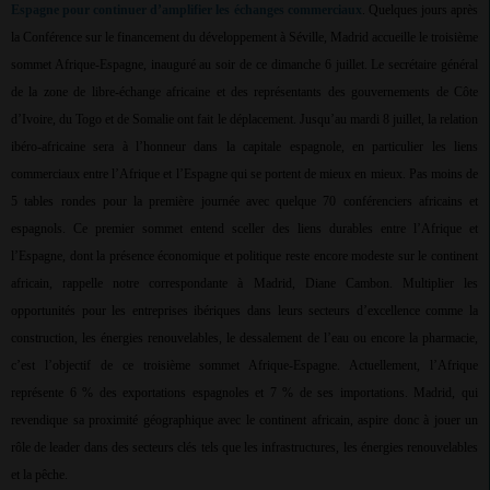
Espagne pour continuer d’amplifier les échanges commerciaux
. Quelques jours après
la Conférence sur le financement du développement à Séville, Madrid accueille le troisième
sommet Afrique-Espagne, inauguré au soir de ce dimanche 6 juillet. Le secrétaire général
de la zone de libre-échange africaine et des représentants des gouvernements de Côte
d’Ivoire, du Togo et de Somalie ont fait le déplacement. Jusqu’au mardi 8 juillet, la relation
ibéro-africaine sera à l’honneur dans la capitale espagnole, en particulier les liens
commerciaux entre l’Afrique et l’Espagne qui se portent de mieux en mieux. Pas moins de
5 tables rondes pour la première journée avec quelque 70 conférenciers africains et
espagnols. Ce premier sommet entend sceller des liens durables entre l’Afrique et
l’Espagne, dont la présence économique et politique reste encore modeste sur le continent
africain, rappelle notre correspondante à Madrid, Diane Cambon. Multiplier les
opportunités pour les entreprises ibériques dans leurs secteurs d’excellence comme la
construction, les énergies renouvelables, le dessalement de l’eau ou encore la pharmacie,
c’est l’objectif de ce troisième sommet Afrique-Espagne. Actuellement, l’Afrique
représente 6 % des exportations espagnoles et 7 % de ses importations. Madrid, qui
revendique sa proximité géographique avec le continent africain, aspire donc à jouer un
rôle de leader dans des secteurs clés tels que les infrastructures, les énergies renouvelables
et la pêche.