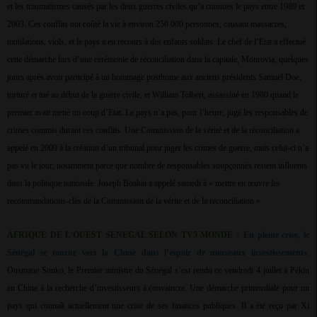
et les traumatismes causés par les deux guerres civiles qu’a connues le pays entre 1989 et
2003. Ces conflits ont coûté la vie à environ 250 000 personnes, causant massacres,
mutilations, viols, et le pays a eu recours à des enfants soldats. Le chef de l’Etat a effectué
cette démarche lors d’une cérémonie de réconciliation dans la capitale, Monrovia, quelques
jours après avoir participé à un hommage posthume aux anciens présidents Samuel Doe,
torturé et tué au début de la guerre civile, et William Tolbert, assassiné en 1980 quand le
premier avait mené un coup d’Etat. Le pays n’a pas, pour l’heure, jugé les responsables de
crimes commis durant ces conflits. Une Commission de la vérité et de la réconciliation a
appelé en 2009 à la création d’un tribunal pour juger les crimes de guerre, mais celui-ci n’a
pas vu le jour, notamment parce que nombre de responsables soupçonnés restent influents
dans la politique nationale. Joseph Boakai a appelé samedi à « mettre en œuvre les
recommandations-clés de la Commission de la vérité et de la réconciliation ».
AFRIQUE DE L’OUEST SENEGAL SELON TV5 MONDE :
En pleine crise, le
Sénégal se tourne vers la Chine dans l’espoir de nouveaux investissements
.
Ousmane Sonko, le Premier ministre du Sénégal s’est rendu ce vendredi 4 juillet à Pékin
en Chine à la recherche d’investisseurs à convaincre. Une démarche primordiale pour un
pays qui connaît actuellement une crise de ses finances publiques. Il a été reçu par Xi