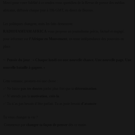
Merci pour votre fidélité à ce rendez-vous quotidien de la Revue de presse des médias
africains, diffusée chaque jour à 19h GMT, en direct de Bezons.
Les politiques changent, mais les faits demeurent.
RADIOTAMTAM AFRICA
vous propose un journalisme précis, factuel et engagé,
pour informer sur
l’Afrique en Mouvement
, en toute indépendance des pouvoirs en
place.
Pensée du jour
: «
Chaque lundi est une nouvelle chance. Une nouvelle page. Une
✨
nouvelle bataille à gagner. »
Cette semaine, promets-toi une chose :
Ne laisse
pas tes doutes
parler plus fort que ta
détermination
.
✅
N’attends pas la
motivation
,
crée-la
.
✅
Tu n’as pas besoin d’être parfait. Tu as juste besoin
d’avancer
.
✅
Tu veux changer ta vie ?
Commence par
changer ta façon de penser
dès ce matin.