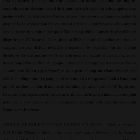
s’est vu accorder par le parlement de transition un mandat présidentiel de cinq ans,
renouvelable sans élections. Le chef de la junte, qui a pris le pouvoir à deux reprises, avait
promis le retour de la démocratie l’année dernière, mais cela ne s’est jamais concrétisé. Le
projet de loi lui accordant son nouveau mandat stipule qu’il peut être renouvelé « autant de
fois que nécessaire » et jusqu’à ce que le Mali soit « pacifié ». Il autorise le général Goïta à
diriger le pays d’Afrique de l’Ouest jusqu’en 2030 au moins, de nombreuses personnes
craignant que cette décision n’entraîne la répression de l’opposition ou des opinions
dissidentes. Le chef militaire de 41 ans a été nommé président de transition après son
dernier coup d’État en 2021. À l’époque, il avait promis d’organiser des élections l’année
suivante, mais il s’est depuis rétracté, ce qui a porté un coup aux efforts déployés pour
rétablir le multipartisme. Le projet de loi de transition a été approuvé jeudi à l’unanimité
par 131 membres du Conseil national de transition, qui est composé de 147 législateurs.
Le conseil avait déjà adopté la mesure en avril…En mai, la junte a interdit tous les partis
politiques du pays, dans le cadre d’une répression croissante de la dissidence depuis que
l’armée a pris le pouvoir.
AFRIQUE DE L’OUEST ENCORE LE MALI SELON RFI :
Mali: la détention
d’El Bachir Thiam se durcit, deux mois après son enlèvement par la Sécurité