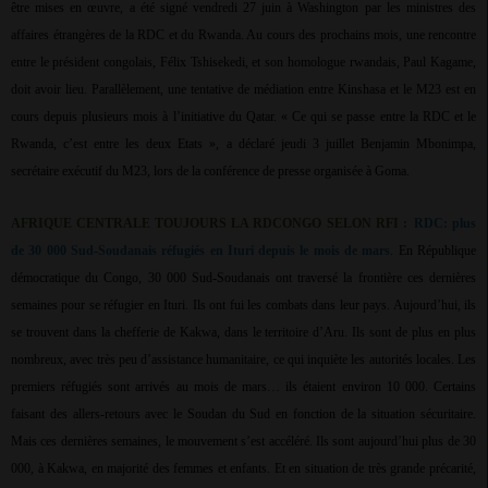
être mises en œuvre, a été signé vendredi 27 juin à Washington par les ministres des
affaires étrangères de la RDC et du Rwanda. Au cours des prochains mois, une rencontre
entre le président congolais, Félix Tshisekedi, et son homologue rwandais, Paul Kagame,
doit avoir lieu. Parallèlement, une tentative de médiation entre Kinshasa et le M23 est en
cours depuis plusieurs mois à l’initiative du Qatar. « Ce qui se passe entre la RDC et le
Rwanda, c’est entre les deux Etats », a déclaré jeudi 3 juillet Benjamin Mbonimpa,
secrétaire exécutif du M23, lors de la conférence de presse organisée à Goma.
AFRIQUE CENTRALE TOUJOURS LA RDCONGO SELON RFI :
RDC: plus
de 30 000 Sud-Soudanais réfugiés en Ituri depuis le mois de mars
. En République
démocratique du Congo, 30 000 Sud-Soudanais ont traversé la frontière ces dernières
semaines pour se réfugier en Ituri. Ils ont fui les combats dans leur pays. Aujourd’hui, ils
se trouvent dans la chefferie de Kakwa, dans le territoire d’Aru. Ils sont de plus en plus
nombreux, avec très peu d’assistance humanitaire, ce qui inquiète les autorités locales. Les
premiers réfugiés sont arrivés au mois de mars… ils étaient environ 10 000. Certains
faisant des allers-retours avec le Soudan du Sud en fonction de la situation sécuritaire.
Mais ces dernières semaines, le mouvement s’est accéléré. Ils sont aujourd’hui plus de 30
000, à Kakwa, en majorité des femmes et enfants. Et en situation de très grande précarité,