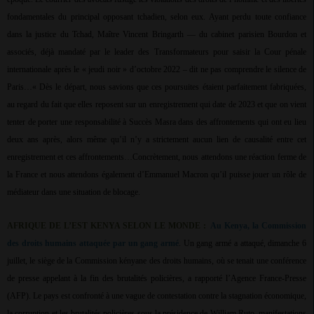
fondamentales du principal opposant tchadien, selon eux. Ayant perdu toute confiance
dans la justice du Tchad, Maître Vincent Bringarth — du cabinet parisien Bourdon et
associés, déjà mandaté par le leader des Transformateurs pour saisir la Cour pénale
internationale après le « jeudi noir » d’octobre 2022 – dit ne pas comprendre le silence de
Paris…« Dès le départ, nous savions que ces poursuites étaient parfaitement fabriquées,
au regard du fait que elles reposent sur un enregistrement qui date de 2023 et que on vient
tenter de porter une responsabilité à Succès Masra dans des affrontements qui ont eu lieu
deux ans après, alors même qu’il n’y a strictement aucun lien de causalité entre cet
enregistrement et ces affrontements…Concrètement, nous attendons une réaction ferme de
la France et nous attendons également d’Emmanuel Macron qu’il puisse jouer un rôle de
médiateur dans une situation de blocage.
AFRIQUE DE L’EST KENYA SELON LE MONDE :
Au Kenya, la Commission
des droits humains attaquée par un gang armé
. Un gang armé a attaqué, dimanche 6
juillet, le siège de la Commission kényane des droits humains, où se tenait une conférence
de presse appelant à la fin des brutalités policières, a rapporté l’Agence France-Presse
(AFP). Le pays est confronté à une vague de contestation contre la stagnation économique,
la corruption et les brutalités policières sous la présidence de William Ruto, manifestations