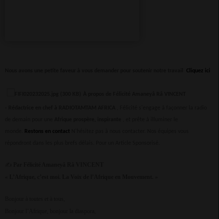
Nous avons une petite faveur à vous demander pour soutenir notre travail
Cliquez ici
À propos de Félicité Amaneyâ Râ VINCENT
-
Rédactrice en chef à RADIOTAMTAM AFRICA
, Félicité s'engage à façonner la radio
de demain pour une
Afrique prospère, inspirante
, et prête à illuminer le
monde.
Restons en contact
N'hésitez pas à nous contacter. Nos équipes vous
répondront dans les plus brefs délais.
Pour un Article Sponsorisé.
✍
Par Félicité Amaneyâ Râ VINCENT
« L’Afrique, c’est moi. La Voix de l’Afrique en Mouvement. »
Bonjour à toutes et à tous,
Bonjour l’Afrique, bonjour la diaspora,