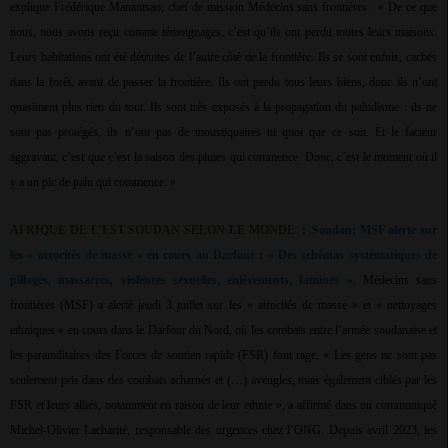
explique Frédérique Manantsao, chef de mission Médecins sans frontières : « De ce que
nous, nous avons reçu comme témoignages, c’est qu’ils ont perdu toutes leurs maisons.
Leurs habitations ont été détruites de l’autre côté de la frontière. Ils se sont enfuis, cachés
dans la forêt, avant de passer la frontière. Ils ont perdu tous leurs biens, donc ils n’ont
quasiment plus rien du tout. Ils sont très exposés à la propagation du paludisme : ils ne
sont pas protégés, ils n’ont pas de moustiquaires ni quoi que ce soit. Et le facteur
aggravant, c’est que c’est la saison des pluies qui commence. Donc, c’est le moment où il
y a un pic de palu qui commence. »
AFRIQUE DE L’EST SOUDAN SELON LE MONDE
:
Soudan: MSF alerte sur
les « atrocités de masse » en cours au Darfour : « Des schémas systématiques de
pillages, massacres, violences sexuelles, enlèvements, famines »
. Médecins sans
frontières (MSF) a alerté jeudi 3 juillet sur les « atrocités de masse » et « nettoyages
ethniques » en cours dans le Darfour du Nord, où les combats entre l’armée soudanaise et
les paramilitaires des Forces de soutien rapide (FSR) font rage. « Les gens ne sont pas
seulement pris dans des combats acharnés et (…) aveugles, mais également ciblés par les
FSR et leurs alliés, notamment en raison de leur ethnie », a affirmé dans un communiqué
Michel-Olivier Lacharité, responsable des urgences chez l’ONG. Depuis avril 2023, les