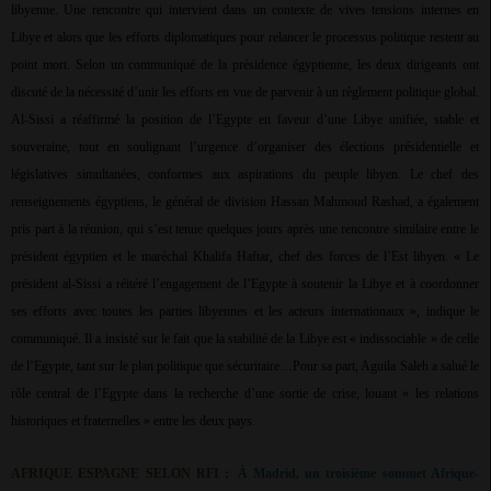
libyenne. Une rencontre qui intervient dans un contexte de vives tensions internes en
Libye et alors que les efforts diplomatiques pour relancer le processus politique restent au
point mort. Selon un communiqué de la présidence égyptienne, les deux dirigeants ont
discuté de la nécessité d’unir les efforts en vue de parvenir à un règlement politique global.
Al-Sissi a réaffirmé la position de l’Egypte en faveur d’une Libye unifiée, stable et
souveraine, tout en soulignant l’urgence d’organiser des élections présidentielle et
législatives simultanées, conformes aux aspirations du peuple libyen. Le chef des
renseignements égyptiens, le général de division Hassan Mahmoud Rashad, a également
pris part à la réunion, qui s’est tenue quelques jours après une rencontre similaire entre le
président égyptien et le maréchal Khalifa Haftar, chef des forces de l’Est libyen. « Le
président al-Sissi a réitéré l’engagement de l’Egypte à soutenir la Libye et à coordonner
ses efforts avec toutes les parties libyennes et les acteurs internationaux », indique le
communiqué. Il a insisté sur le fait que la stabilité de la Libye est « indissociable » de celle
de l’Egypte, tant sur le plan politique que sécuritaire…Pour sa part, Aguila Saleh a salué le
rôle central de l’Egypte dans la recherche d’une sortie de crise, louant « les relations
historiques et fraternelles » entre les deux pays.
AFRIQUE ESPAGNE SELON RFI :
À Madrid, un troisième sommet Afrique-