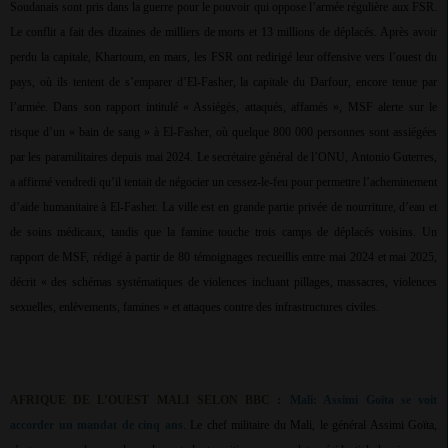
Soudanais sont pris dans la guerre pour le pouvoir qui oppose l’armée régulière aux FSR.
Le conflit a fait des dizaines de milliers de morts et 13 millions de déplacés. Après avoir
perdu la capitale, Khartoum, en mars, les FSR ont redirigé leur offensive vers l’ouest du
pays, où ils tentent de s’emparer d’El-Fasher, la capitale du Darfour, encore tenue par
l’armée. Dans son rapport intitulé « Assiégés, attaqués, affamés », MSF alerte sur le
risque d’un « bain de sang » à El-Fasher, où quelque 800 000 personnes sont assiégées
par les paramilitaires depuis mai 2024. Le secrétaire général de l’ONU, Antonio Guterres,
a affirmé vendredi qu’il tentait de négocier un cessez-le-feu pour permettre l’acheminement
d’aide humanitaire à El-Fasher. La ville est en grande partie privée de nourriture, d’eau et
de soins médicaux, tandis que la famine touche trois camps de déplacés voisins. Un
rapport de MSF, rédigé à partir de 80 témoignages recueillis entre mai 2024 et mai 2025,
décrit « des schémas systématiques de violences incluant pillages, massacres, violences
sexuelles, enlèvements, famines » et attaques contre des infrastructures civiles.
AFRIQUE DE L’OUEST MALI SELON BBC :
Mali: Assimi Goïta se voit
accorder un mandat de cinq ans
. Le chef militaire du Mali, le général Assimi Goïta,