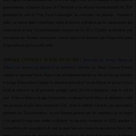
gouvernement, la hausse du prix de l’électricité et la réforme constitutionnelle de 2024
permettant au chef de l’Etat, Faure Gnassingbé, de consolider son pouvoir…Vendredi 4
juillet, un nouvel appel à manifester contre le pouvoir a été lancé par les organisateurs des
contestations de juin. Les manifestations sont prévues les 16 et 17 juillet : le deuxième jour
correspond aux élections municipales, dont le report a été demandé par d’importants partis
d’opposition et par la société civile.
AFRIQUE CENTRALE TCHAD SELON RFI :
Détention de Succès Masra au
Tchad: ses avocats en appellent au président Macron
. Au Tchad, l’ancien Premier
ministre et opposant Succès Masra a été formellement inculpé en mai dernier par la justice
et le juge d’instruction l’a placé en détention préventive. Succès Masra est accusé d’avoir
incité au massacre de 42 personnes quelques jours plus tôt à Mandakao, dans le sud du
pays. Selon sa défense, le juge d’instruction, en plaçant Succès Masra en détention, a cédé
aux pressions du plus haut sommet de l’État…Pour le collectif d’avocats, qui représente le
président des Transformateurs, le seul élément présenté par les enquêteurs et sur lequel
s’est appuyé le juge pour rendre sa décision est un audio enregistré en 2023, appelant à
l’autodéfense des populations du sud du pays face aux massacres qui avaient lieu à cette
époque. Le courrier des avocats fustige les violations des droits de l’homme et des libertés