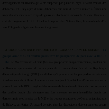
développement du Rwanda qui a été suspendu par plusieurs pays, il fallait trouver des
débouchés. Et il n’y a pas d’autres débouchés que ceux du secteur minier. » Établir une
traçabilité des minerais en temps de guerre est absolument impossible. Mickael Daudin est
chef du programme ITSCI…Et selon le rapport des Nations Unis, la contrebande d’or
vers l’Ouganda a également fortement augmenté.
AFRIQUE CENTRALE ENCORE LA RDCONGO SELON LE MONDE :
Le
groupe armé M23 dit vouloir poursuivre les pourparlers de paix avec la RDC à
Doha
. Le Mouvement du 23 mars (M23) – groupe armé antigouvernemental, soutenu par
le Rwanda, qui contrôle de vastes pans de territoires dans l’est de la République
démocratique du Congo (RDC) – a déclaré qu’il poursuivrait les pourparlers de paix avec
Kinshasa entamés à Doha. L’annonce a été faite jeudi 3 juillet lors d’une conférence de
presse. L’est de la RDC – région riche en minerais frontalière du Rwanda – est en proie à
des conflits depuis plus de trente ans. Les violences se sont intensifiées depuis ces
derniers mois avec la prise par le M23 et les troupes rwandaises de Goma, en janvier, puis
de Bukavu, en février. Un accord de paix, dont les dispositions doivent toutefois encore