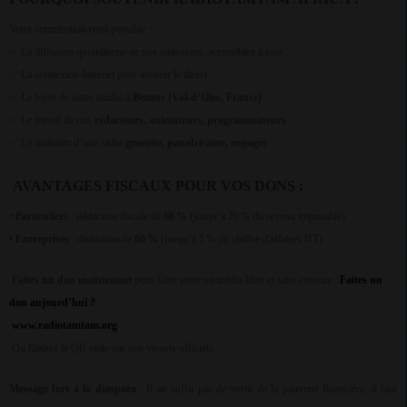
Votre contribution rend possible :
La diffusion quotidienne de nos émissions, accessibles à tous
✅
La connexion Internet pour assurer le direct
✅
Le loyer de notre studio à
Bezons (Val-d’Oise, France)
✅
Le travail de nos
rédacteurs, animateurs, programmateurs
✅
Le maintien d’une radio
gratuite, panafricaine, engagée
✅
AVANTAGES FISCAUX POUR VOS DONS :
•
Particuliers
: déduction fiscale de
66 %
(jusqu’à 20 % du revenu imposable)
•
Entreprises
: déduction de
60 %
(jusqu’à 5 % du chiffre d'affaires HT)
Faites un don maintenant
pour faire vivre un média libre et sans censure :
Faites un
don aujourd’hui ?
www.radiotamtam.org
Ou flashez le QR code sur nos visuels officiels.
Message fort à la diaspora
: Il ne suffit pas de sortir de la pauvreté financière, il faut