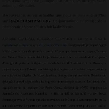
notes d’une symphonie politique. Car parfois, les mariages valent
autant que des traités.
Découvrez les autres actualités que nous suivons aujourd’hui
sur
RADIOTAMTAM.ORG
.
Le journalisme au service de la
démocratie : Votre soutien fait la différence.
AFRIQUE CENTRALE RDCONGO SELON RFI :
Est de la RDC: la
contrebande de minerai vers le Rwanda s’intensifie
. La contrebande de minerai depuis
la RDC vers le Rwanda atteint des records. C’est ce que démontre un rapport d’experts
des Nations Unis à paraitre dans les prochains jours. Dans le contexte de l’occupation
d’une grande partie de la région par les rebelles du M23 soutenus par le Rwanda, le
rapport explique que l’armée rwandaise a joué « un rôle crucial » dans l’augmentation de
ces exportations illégales. De l’étain, du coltan, du tungstène qui une fois au Rwanda sont
mélangés à la production locale puis étiquetés comme minerais rwandais. La situation s’est
aggravée en un an, explique Jean-Pierre Okenda directeur de l’ONG congolaise La
Sentinelle des Ressources Naturelles : « Bien au-delà du fait qu’il y a cet objectif
économique avec le Rwanda qui a des convoitises sur le Congo, il faut comprendre qu’il y
a un coût derrière. La guerre a un coût pour le Rwanda. Le fait aussi qu’il y a de l’aide au