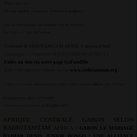
Répète après moi :
« Je suis capable. Je suis fort. Je mérite le meilleur. »
Fais de cette semaine ton tremplin vers tes objectifs.
Pas d’excuses. Juste
de l’action.
Soutenez RADIOTAMTAM AFRICA aujourd’hui
Campagne :
« Supportez RADIOTAMTAM AFRICA »
Faites un don via notre page GoFundMe
(QR code dans nos visuels ou sur
www.radiotamtam.org
)
Chaque euro est une
voix préservée
, chaque soutien un
acte militant
pour l’Afrique.
Et maintenant, place à l’actualité !
Voici votre tour d’horizon du
07 juillet 2025
.
AFRIQUE CENTRALE GABON SELON
RADIOTAMTAM
AFRICA :
GABON
LE MARIAGE
D’OMAR DENIS JUNIOR BONGO : UNE ALLIANCE