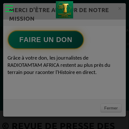
×
MERCI D'ÊTRE AU CŒUR DE NOTRE
MISSION
Actualité en continu /Politique/Culture/ Mode/
RADIOTAMTAM AFRICA
REVUE DE PRESSE 1
FAIRE UN DON
© Revue de presse des médias africains – 07 juillet 2025 REVUE DE PRESSE 07 juillet 2
Grâce à votre don, les journalistes de
EN CE MOMENT
RADIOTAMTAM AFRICA restent au plus près du
terrain pour raconter l'Histoire en direct.
Félicité Amaneya Ra VINCENT
L'Afrique réinvente l intelligence artificielle
Ecoutez maintenant
Fermer
© REVUE DE PRESSE DES