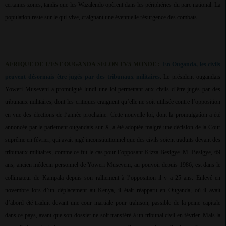
certaines zones, tandis que les Wazalendo opèrent dans les périphéries du parc national. La
population reste sur le qui-vive, craignant une éventuelle résurgence des combats.
AFRIQUE DE L’EST OUGANDA SELON TV5 MONDE :
En Ouganda, les civils
peuvent désormais être jugés par des tribunaux militaires
. Le président ougandais
Yoweri Museveni a promulgué lundi une loi permettant aux civils d’être jugés par des
tribunaux militaires, dont les critiques craignent qu’elle ne soit utilisée contre l’opposition
en vue des élections de l’année prochaine. Cette nouvelle loi, dont la promulgation a été
annoncée par le parlement ougandais sur X, a été adoptée malgré une décision de la Cour
suprême en février, qui avait jugé inconstitutionnel que des civils soient traduits devant des
tribunaux militaires, comme ce fut le cas pour l’opposant Kizza Besigye. M. Besigye, 69
ans, ancien médecin personnel de Yoweri Museveni, au pouvoir depuis 1986, est dans le
collimateur de Kampala depuis son ralliement à l’opposition il y a 25 ans. Enlevé en
novembre lors d’un déplacement au Kenya, il était réapparu en Ouganda, où il avait
d’abord été traduit devant une cour martiale pour trahison, passible de la peine capitale
dans ce pays, avant que son dossier ne soit transféré à un tribunal civil en février. Mais la