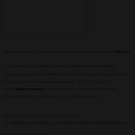
Nous avons une petite faveur à vous demander pour soutenir notre travail
Cliquez ici
À propos de Félicité Amaneyâ Râ VINCENT
-
Rédactrice en chef à RADIOTAMTAM AFRICA
, Félicité s'engage à façonner la radio
de demain pour une
Afrique prospère, inspirante
, et prête à illuminer le
monde.
Restons en contact
N'hésitez pas à nous contacter. Nos équipes vous
répondront dans les plus brefs délais.
Pour un Article Sponsorisé.
✍
Par Félicité Amaneyâ Râ VINCENT
« L’Afrique, c’est moi. La Voix de l’Afrique en Mouvement. »
Bonjour à toutes et à tous,