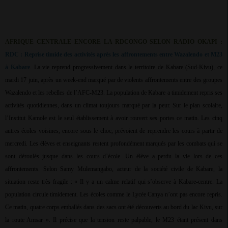
AFRIQUE CENTRALE ENCORE LA RDCONGO SELON RADIO OKAPI :
RDC : Reprise timide des activités après les affrontements entre Wazalendo et M23
à Kabare
. La vie reprend progressivement dans le territoire de Kabare (Sud-Kivu), ce
mardi 17 juin, après un week-end marqué par de violents affrontements entre des groupes
Wazalendo et les rebelles de l’AFC-M23. La population de Kabare a timidement repris ses
activités quotidiennes, dans un climat toujours marqué par la peur. Sur le plan scolaire,
l’Institut Kamole est le seul établissement à avoir rouvert ses portes ce matin. Les cinq
autres écoles voisines, encore sous le choc, prévoient de reprendre les cours à partir de
mercredi. Les élèves et enseignants restent profondément marqués par les combats qui se
sont déroulés jusque dans les cours d’école. Un élève a perdu la vie lors de ces
affrontements. Selon Samy Mulemangabo, acteur de la société civile de Kabare, la
situation reste très fragile : « Il y a un calme relatif qui s’observe à Kabare-centre. La
population circule timidement. Les écoles comme le Lycée Canya n’ont pas encore repris.
Ce matin, quatre corps emballés dans des sacs ont été découverts au bord du lac Kivu, sur
la route Amsar ». Il précise que la tension reste palpable, le M23 étant présent dans