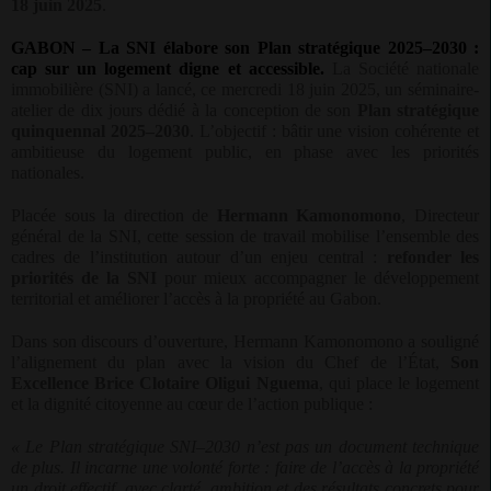
18 juin 2025
.
GABON – La SNI élabore son Plan stratégique 2025–2030 :
cap sur un logement digne et accessible.
La Société nationale
immobilière (SNI) a lancé, ce mercredi 18 juin 2025, un séminaire-
atelier de dix jours dédié à la conception de son
Plan stratégique
quinquennal 2025–2030
. L’objectif : bâtir une vision cohérente et
ambitieuse du logement public, en phase avec les priorités
nationales.
Placée sous la direction de
Hermann Kamonomono
, Directeur
général de la SNI, cette session de travail mobilise l’ensemble des
cadres de l’institution autour d’un enjeu central :
refonder les
priorités de la SNI
pour mieux accompagner le développement
territorial et améliorer l’accès à la propriété au Gabon.
Dans son discours d’ouverture, Hermann Kamonomono a souligné
l’alignement du plan avec la vision du Chef de l’État,
Son
Excellence Brice Clotaire Oligui Nguema
, qui place le logement
et la dignité citoyenne au cœur de l’action publique :
« Le Plan stratégique SNI–2030 n’est pas un document technique
de plus. Il incarne une volonté forte : faire de l’accès à la propriété
un droit effectif, avec clarté, ambition et des résultats concrets pour