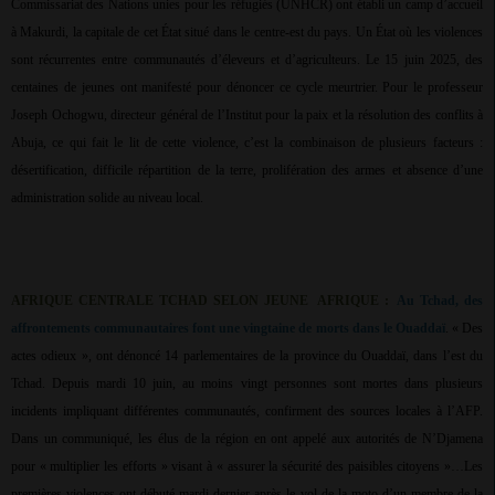
Commissariat des Nations unies pour les réfugiés (UNHCR) ont établi un camp d’accueil
à Makurdi, la capitale de cet État situé dans le centre-est du pays. Un État où les violences
sont récurrentes entre communautés d’éleveurs et d’agriculteurs. Le 15 juin 2025, des
centaines de jeunes ont manifesté pour dénoncer ce cycle meurtrier. Pour le professeur
Joseph Ochogwu, directeur général de l’Institut pour la paix et la résolution des conflits à
Abuja, ce qui fait le lit de cette violence, c’est la combinaison de plusieurs facteurs :
désertification, difficile répartition de la terre, prolifération des armes et absence d’une
administration solide au niveau local.
AFRIQUE CENTRALE TCHAD SELON JEUNE
AFRIQUE :
Au Tchad, des
affrontements communautaires font une vingtaine de morts dans le Ouaddaï
. « Des
actes odieux », ont dénoncé 14 parlementaires de la province du Ouaddaï, dans l’est du
Tchad. Depuis mardi 10 juin, au moins vingt personnes sont mortes dans plusieurs
incidents impliquant différentes communautés, confirment des sources locales à l’AFP.
Dans un communiqué, les élus de la région en ont appelé aux autorités de N’Djamena
pour « multiplier les efforts » visant à « assurer la sécurité des paisibles citoyens »…Les
premières violences ont débuté mardi dernier après le vol de la moto d’un membre de la