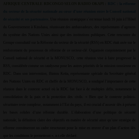
AFRIQUE CENTRALE RDCONGO SELON RADIO OKAPI :
RDC : la réforme
du secteur de la sécurité nationale au cœur d’une réunion entre le Conseil national
de sécurité et ses partenaires
. Une réunion stratégique s’est tenue lundi 16 juin à l’Hôtel
du Gouvernement à Kinshasa, réunissant des ambassadeurs, des représentants d’agences
du système des Nations Unies ainsi que des institutions publiques. Cette rencontre du
Groupe consultatif sur la Réforme du secteur de la sécurité (RSS) en RDC était axée sur le
renforcement du processus de réforme de ce secteur-clé. Organisée conjointement par le
Conseil national de sécurité et la MONUSCO, cette réunion vise à faire progresser la
RSS, considérée comme un catalyseur pour les autres priorités de la mission onusienne en
RDC. Dans son intervention, Bintou Keita, représentante spéciale du Secrétaire général
des Nations Unies en RDC et cheffe de la MONUSCO, a souligné l’importance de cette
réunion dans le contexte actuel où la RDC fait face à de multiples défis, notamment la
consolidation de la paix et la protection des civils. « Bien que le contexte politico-
sécuritaire reste complexe, notamment à l’Est du pays, il est crucial d’asseoir dès à présent
les bases solides d’une réforme durable. L’élaboration d’une politique de sécurité
nationale, la définition claire des objectifs en matière de sécurité ainsi qu’une stratégie de
réforme constitueront un cadre structurant pour la mise en œuvre d’un plan d’action dès
que les conditions le permettront », a-t-elle déclaré.