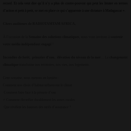
record. Et cela veut dire qu’il n’y a plus de contre-pouvoir qui peut les limiter en termes
d’action et petit à petit, se met en place ce qui s’apparente à une dictature à Madagascar ».
Chers auditeurs de RADIOTAMTAM AFRICA,
À l’occasion de la
Semaine des solutions climatiques
, nous vous invitons à
soutenir
votre média indépendant engagé
!
Incendies de forêt
,
pénuries d’eau
,
élévation du niveau de la mer
… Le
changement
climatique
transforme nos territoires, nos vies, nos logements.
Cette semaine, nous mettons en lumière :
Comment nos choix d’habitat influencent le climat
Comment faire face à la pénurie d’eau
Comment électrifier durablement les zones rurales
⚡
Que révèlent les hausses des tarifs d’assurance ?