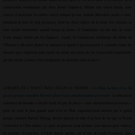
communauté ouaddaïenne par deux jeunes Zaghawa, affirme une source locale, sous
couvert d’anonymat. La même source indique qu’une violente altercation armée a suivi,
entraînant la mort de huit personnes, dont les deux voleurs de la moto. Les tensions se
sont ensuite intensifiées samedi lorsqu’au moins 12 Ouaddaïens ont été tués au cours
d’une attaque menée par les Zaghawa…Lundi, la Commission tchadienne des droits de
l’Homme a elle aussi déploré le massacre et appelé le gouvernement à « prendre toutes les
mesures qui s’imposent pour mettre un terme aux séries de cas d’insécurité caractérisées
par des tueries à armes à feu enregistrées au quotidien dans le pays ».
AFRIQUE DE L’OUEST MALI SELON LE MONDE :
Au Mali, la mine d’or du
grand groupe canadien Barrick placée sous administration provisoire
. Le tribunal de
commerce de Bamako a décidé lundi 16 juin de placer « sous administration provisoire »
pour six mois la plus grande mine d’or du Mali, majoritairement détenue par le grand
groupe canadien Barrick Mining, dernier épisode en date d’un bras de fer que se livrent
l’industriel et l’Etat malien. La junte au pouvoir avait réclamé cette mesure pour relancer
les activités d’extraction, à l’arrêt depuis janvier, sur le site de Loulo-Gounkoto, dans