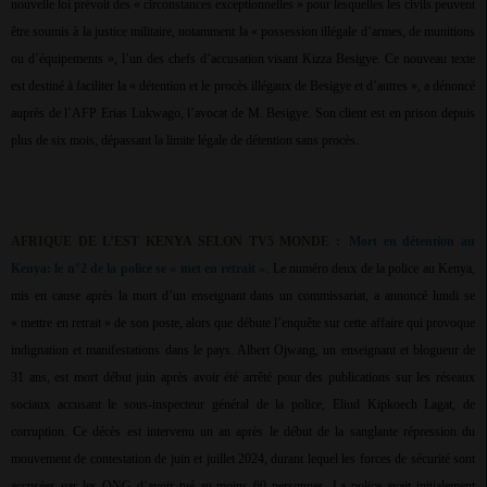
nouvelle loi prévoit des « circonstances exceptionnelles » pour lesquelles les civils peuvent
être soumis à la justice militaire, notamment la « possession illégale d’armes, de munitions
ou d’équipements », l’un des chefs d’accusation visant Kizza Besigye. Ce nouveau texte
est destiné à faciliter la « détention et le procès illégaux de Besigye et d’autres », a dénoncé
auprès de l’AFP Erias Lukwago, l’avocat de M. Besigye. Son client est en prison depuis
plus de six mois, dépassant la limite légale de détention sans procès.
AFRIQUE DE L’EST KENYA SELON TV5 MONDE :
Mort en détention au
Kenya: le n°2 de la police se « met en retrait »
. Le numéro deux de la police au Kenya,
mis en cause après la mort d’un enseignant dans un commissariat, a annoncé lundi se
« mettre en retrait » de son poste, alors que débute l’enquête sur cette affaire qui provoque
indignation et manifestations dans le pays. Albert Ojwang, un enseignant et blogueur de
31 ans, est mort début juin après avoir été arrêté pour des publications sur les réseaux
sociaux accusant le sous-inspecteur général de la police, Eliud Kipkoech Lagat, de
corruption. Ce décès est intervenu un an après le début de la sanglante répression du
mouvement de contestation de juin et juillet 2024, durant lequel les forces de sécurité sont
accusées par les ONG d’avoir tué au moins 60 personnes. La police avait initialement