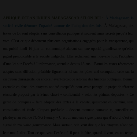
AFRIQUE OCEAN INDIEN MADAGASCAR SELON RFI :
À Madagascar, la
société civile dénonce l’opacité autour de l’adoption des lois
. À Madagascar, des
textes de loi sont adoptés sans consultation publique et souvent tenus secrets jusqu’à leur
vote. C’est ce que dénoncent plusieurs organisations engagées pour la transparence, qui
ont publié lundi 16 juin un communiqué alertant sur une opacité grandissante qu’elles
jugent préjudiciable à la société malgache. Elles réclament, une nouvelle fois, l’adoption
d’une loi sur l’accès à l’information, attendue depuis 18 ans…Parmi les textes récemment
adoptés sans diffusion préalable figurent la loi sur les pôles anti-corruption, celle sur la
castration chirurgicale, ou encore l’avant-projet de réforme des finances publiques. Dernier
exemple en date : des citoyens ont été interpellés pour avoir partagé un projet de réforme
électorale proposé par le Sénat, classé « confidentiel » selon les plaintes déposées. « Ce
genre de pratiques – faire adopter des textes à la va-vite, quasiment en catimini, sans
consultation ni étude d’impact préalable – devient monnaie courante », conseiller en
plaidoyer au sein de l’ONG Ivorary. « C’est un mauvais signe, parce que d’abord, c’est un
signal de mauvaise gouvernance. Mais surtout, cela veut dire que les citoyens n’ont pas
leur mot à dire. Tout ce que veut l’exécutif, il peut le faire, quand il veut, en un temps