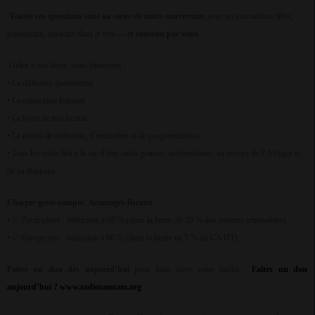
Toutes ces questions sont au cœur de notre couverture
, avec un journalisme libre,
panafricain, enraciné dans le réel —
et soutenu par vous
.
Grâce à vos dons, nous finançons :
• La diffusion quotidienne
• La connexion Internet
• Le loyer de nos locaux
• Le travail de rédaction, d’animation et de programmation
• Tous les coûts liés à la vie d’une radio gratuite, indépendante, au service de l’Afrique et
de sa diaspora.
Chaque geste compte.
Avantages fiscaux
:
•
Particuliers
: déduction à 66 % (dans la limite de 20 % des revenus imposables)
✅
•
Entreprises
: déduction à 60 % (dans la limite de 5 % du CA HT)
✅
Faites un don dès aujourd’hui
pour faire vivre votre média :
Faites un don
aujourd’hui ?
www.radiotamtam.org