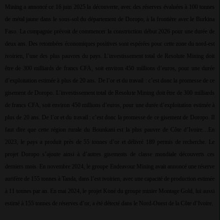
Mining a annoncé ce 16 juin 2025 la découverte, avec des réserves évaluées à 100 tonnes
de métal jaune dans le sous-sol du département de Doropo, à la frontière avec le Burkina
Faso. La compagnie prévoit de commencer la construction début 2026 pour une durée de
deux ans. Des retombées économiques positives sont espérées pour cette zone du nord-est
ivoirien, l’une des plus pauvres du pays. L’investissement total de Resolute Mining doit
être de 300 milliards de francs CFA, soit environ 450 millions d’euros, pour une durée
d’exploitation estimée à plus de 20 ans. De l’or et du travail : c’est donc la promesse de ce
gisement de Doropo. L’investissement total de Resolute Mining doit être de 300 milliards
de francs CFA, soit environ 450 millions d’euros, pour une durée d’exploitation estimée à
plus de 20 ans. De l’or et du travail : c’est donc la promesse de ce gisement de Doropo. Il
faut dire que cette région rurale du Bounkani est la plus pauvre de Côte d’Ivoire…En
2023, le pays a produit près de 55 tonnes d’or et délivré 189 permis de recherche. Le
projet Doropo s’ajoute ainsi à d’autres gisements de classe mondiale découverts ces
derniers mois. En novembre 2024, le groupe Endeavour Mining avait annoncé une réserve
aurifère de 155 tonnes à Tanda, dans l’est ivoirien, avec une capacité de production estimée
à 11 tonnes par an. En mai 2024, le projet Koné du groupe minier Montage Gold, lui aussi
estimé à 155 tonnes de réserves d’or, a été détecté dans le Nord-Ouest de la Côte d’Ivoire.