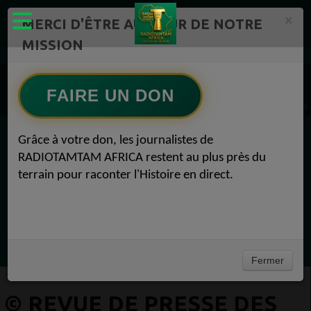
×
MERCI D'ÊTRE AU CŒUR DE NOTRE
MISSION
Actualité en continu /Politique/Culture/ Mode/
RADIOTAMTAM AFRICA 1
FAIRE UN DON
REVUE DE PRESSE 1
© Revue de presse des médias africains – 18 juin 2025 REVUE DE PRESSE 18 juin 2025
Grâce à votre don, les journalistes de
EN CE MOMENT
RADIOTAMTAM AFRICA restent au plus près du
terrain pour raconter l'Histoire en direct.
Félicité Amaneya Ra VINCENT
TAMBOURS PARLANTS COMMUNICATIONS
Bâtir l Afrique par l éducation des
Ecoutez maintenant
filles51Félicité Amaneya Ra VINCENT
Fermer
© REVUE DE PRESSE DES