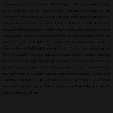
dévastatrices » pour les innombrables civils pris dans le conflit. Ces enquêteurs mandatés
par le Conseil des droits de l’homme de l’ONU indiquent avoir constaté une forte
augmentation des violences sexuelles et une utilisation accrue d’armes lourdes dans les
zones peuplées. Autour d’El Fasher, dans la province du Darfour du Nord, des civils ont
été agressés, détenus et tués, tandis que des villages ont été attaqués, incendiés et pillés par
les paramilitaires des Forces de soutien rapide (FSR). Au cours d’une attaque des FSR du
10 au 13 avril, plus de 100 civils auraient été tués, tandis qu’un bombardement des forces
armées soudanaises (FAS) à Al Koma a tué au moins 15 civils. Dans les zones reprises
par les Forces armées soudanaises, telles que Khartoum, Al Jazira et Sennar, la Mission a
documenté une violence généralisée de représailles entre la fin de 2024 et la mi-2025. Les
personnes perçues comme ayant soutenu les paramilitaires – y compris les défenseurs des
droits de l’homme, les travailleurs médicaux et le personnel humanitaire – ont fait l’objet
d’arrestations arbitraires, de tortures et, dans certains cas, d’exécutions. Les Forces de
soutien rapide ont également exercé des représailles, tuant 30 civils dans le quartier Al-
Salha d’Omdurman le 27 avril.