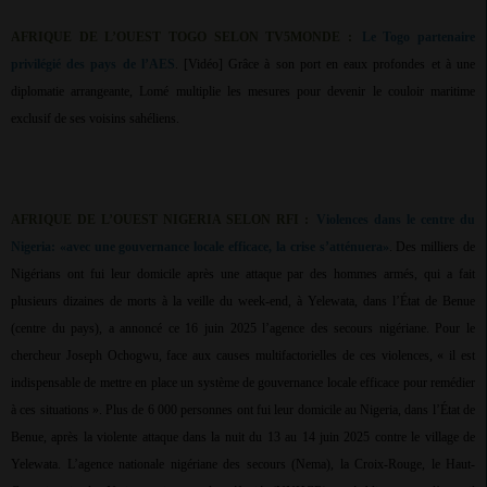
AFRIQUE DE L’OUEST TOGO SELON TV5MONDE :
Le Togo partenaire
privilégié des pays de l’AES
. [Vidéo] Grâce à son port en eaux profondes et à une
diplomatie arrangeante, Lomé multiplie les mesures pour devenir le couloir maritime
exclusif de ses voisins sahéliens.
AFRIQUE DE L’OUEST NIGERIA SELON RFI :
Violences dans le centre du
Nigeria: «avec une gouvernance locale efficace, la crise s’atténuera»
. Des milliers de
Nigérians ont fui leur domicile après une attaque par des hommes armés, qui a fait
plusieurs dizaines de morts à la veille du week-end, à Yelewata, dans l’État de Benue
(centre du pays), a annoncé ce 16 juin 2025 l’agence des secours nigériane. Pour le
chercheur Joseph Ochogwu, face aux causes multifactorielles de ces violences, « il est
indispensable de mettre en place un système de gouvernance locale efficace pour remédier
à ces situations ». Plus de 6 000 personnes ont fui leur domicile au Nigeria, dans l’État de
Benue, après la violente attaque dans la nuit du 13 au 14 juin 2025 contre le village de
Yelewata. L’agence nationale nigériane des secours (Nema), la Croix-Rouge, le Haut-