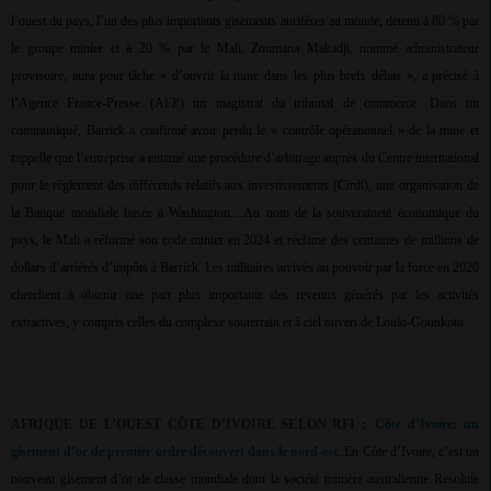
l’ouest du pays, l’un des plus importants gisements aurifères au monde, détenu à 80 % par
le groupe minier et à 20 % par le Mali. Zoumana Makadji, nommé administrateur
provisoire, aura pour tâche « d’ouvrir la mine dans les plus brefs délais », a précisé à
l’Agence France-Presse (AFP) un magistrat du tribunal de commerce. Dans un
communiqué, Barrick a confirmé avoir perdu le « contrôle opérationnel » de la mine et
rappelle que l’entreprise a entamé une procédure d’arbitrage auprès du Centre international
pour le règlement des différends relatifs aux investissements (Cirdi), une organisation de
la Banque mondiale basée à Washington…Au nom de la souveraineté économique du
pays, le Mali a réformé son code minier en 2024 et réclame des centaines de millions de
dollars d’arriérés d’impôts à Barrick. Les militaires arrivés au pouvoir par la force en 2020
cherchent à obtenir une part plus importante des revenus générés par les activités
extractives, y compris celles du complexe souterrain et à ciel ouvert de Loulo-Gounkoto.
AFRIQUE DE L’OUEST CÔTE D’IVOIRE SELON RFI :
Côte d’Ivoire: un
gisement d’or de premier ordre découvert dans le nord-est
. En Côte d’Ivoire, c’est un
nouveau gisement d’or de classe mondiale dont la société minière australienne Resolute