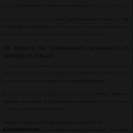
samedi,
3 MW permettent d’y mettre fin aux délestages
qui affectaient son quotidien.
Les travaux se poursuivent pour
étendre l’approvisionnement électrique aux villes
d’Oyem, Mitzic et Medouneu
, qui souffraient jusqu’ici d’un réseau limité, alimenté par
des centrales thermiques vieillissantes et coûteuses fonctionnant au gasoil.
UN MODÈLE DE COOPÉRATION RÉGIONALE EN
AFRIQUE CENTRALE
Le coût exact de cette importation d’électricité n’a pas encore été révélé. Cependant, les
autorités gabonaises, ainsi que les représentants de la
CEMAC
et de la
CEEAC
, mettent
en avant ce projet comme un
exemple réussi de coopération régionale
.
En favorisant l’intégration énergétique entre pays voisins,
cette initiative illustre une
dynamique de solidarité et d’interdépendance économique
qui pourrait inspirer
d’autres partenariats au sein de la sous-région.
Découvrez les autres actualités que nous suivons aujourd’hui sur
RADIOTAMTAM.ORG
.
Le journalisme au service de la démocratie : Votre soutien