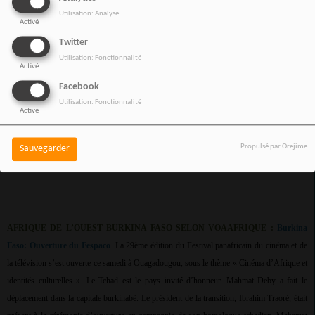
issus de six pays en Haïti, selon un décompte de l’AFP, les attaques des gangs, qui
Utilisation: Analyse
Activé
contrôlent selon l’ONU 85 % de la capitale Port-au-Prince, ne semblent pas avoir faibli.
L’officier du contingent kenyan a été blessé lors d’une opération dans le département de
Twitter
l’Arbonite, dans le nord-ouest de l’île, a déclaré le commandant Godfrey Otunge de la
Utilisation: Fonctionnalité
Activé
MMAS dans un communiqué. « L’officier a été immédiatement évacué par voie aérienne
Facebook
vers l’hôpital (…) mais a malheureusement succombé à ses blessures », a-t-il ajouté. Le 16
Utilisation: Fonctionnalité
février, ce sont les policiers haïtiens qui avaient été victimes d’une attaque de gang. Au
Activé
moins trois policiers avaient été tués. La MMAS n’est pas une force onusienne, mais
l’ONU a mis en place un fonds volontaire pour la financer, qui a recueilli jusqu’à présent
Propulsé par Orejime
Sauvegarder
110 millions de dollars, un montant jugé nettement insuffisant.
AFRIQUE DE L’OUEST BURKINA FASO SELON VOAAFRIQUE :
Burkina
Faso: Ouverture du Fespaco
. La 29ème édition du Festival panafricain du cinéma et de
la télévision s’est ouverte ce samedi à Ouagadougou, sous le thème « Cinéma d’Afrique et
identités culturelles ». Le Tchad est le pays invité d’honneur. Mahmat Deby a fait le
déplacement dans la capitale burkinabè. Le président de la transition, Ibrahim Traoré, était