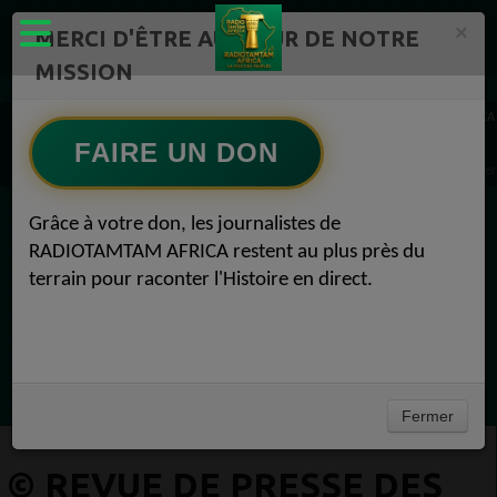
×
MERCI D'ÊTRE AU CŒUR DE NOTRE
MISSION
Actualité en continu /Politique/Culture/ Mode/
RADIOTAMTAM AFRICA
REVUE DE PRESSE 1
FAIRE UN DON
© Revue de presse des médias africains – 25 février 2025. REVUE DE PRESSE 25 févrie
Grâce à votre don, les journalistes de
EN CE MOMENT
RADIOTAMTAM AFRICA restent au plus près du
terrain pour raconter l'Histoire en direct.
Félicité Amaneya Ra VINCENT
TAMBOURS PARLANTS COMMUNICATIONS
LIA pour reconquérir le récit africain
Ecoutez maintenant
Fermer
© REVUE DE PRESSE DES