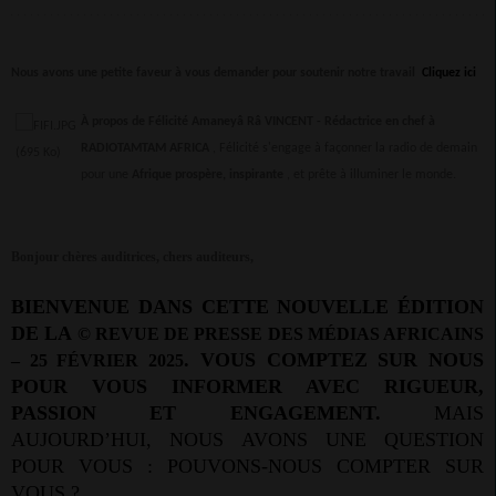
Nous avons une petite faveur à vous demander pour soutenir notre travail
Cliquez ici
À propos de Félicité Amaneyâ Râ VINCENT -
Rédactrice en chef à
RADIOTAMTAM AFRICA
, Félicité s'engage à façonner la radio de demain
pour une
Afrique prospère, inspirante
, et prête à illuminer le monde.
Bonjour chères auditrices, chers auditeurs,
BIENVENUE DANS CETTE NOUVELLE ÉDITION
DE LA
© REVUE DE PRESSE DES MÉDIAS AFRICAINS
. VOUS COMPTEZ SUR NOUS
– 25 FÉVRIER 2025
POUR VOUS INFORMER AVEC RIGUEUR,
PASSION ET ENGAGEMENT.
MAIS
AUJOURD’HUI, NOUS AVONS UNE QUESTION
POUR VOUS : POUVONS-NOUS COMPTER SUR
VOUS ?