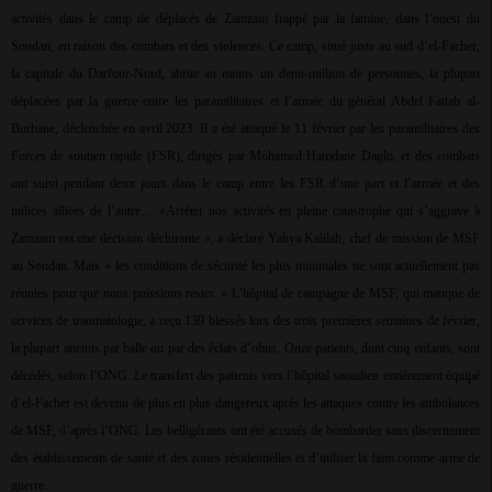
activités dans le camp de déplacés de Zamzam frappé par la famine, dans l’ouest du
Soudan, en raison des combats et des violences. Ce camp, situé juste au sud d’el-Facher,
la capitale du Darfour-Nord, abrite au moins un demi-million de personnes, la plupart
déplacées par la guerre entre les paramilitaires et l’armée du général Abdel Fattah al-
Burhane, déclenchée en avril 2023. Il a été attaqué le 11 février par les paramilitaires des
Forces de soutien rapide (FSR), dirigés par Mohamed Hamdane Daglo, et des combats
ont suivi pendant deux jours dans le camp entre les FSR d’une part et l’armée et des
milices alliées de l’autre… »Arrêter nos activités en pleine catastrophe qui s’aggrave à
Zamzam est une décision déchirante », a déclaré Yahya Kalilah, chef de mission de MSF
au Soudan. Mais « les conditions de sécurité les plus minimales ne sont actuellement pas
réunies pour que nous puissions rester. » L’hôpital de campagne de MSF, qui manque de
services de traumatologie, a reçu 139 blessés lors des trois premières semaines de février,
la plupart atteints par balle ou par des éclats d’obus. Onze patients, dont cinq enfants, sont
décédés, selon l’ONG. Le transfert des patients vers l’hôpital saoudien entièrement équipé
d’el-Facher est devenu de plus en plus dangereux après les attaques contre les ambulances
de MSF, d’après l’ONG. Les belligérants ont été accusés de bombarder sans discernement
des établissements de santé et des zones résidentielles et d’utiliser la faim comme arme de
guerre.