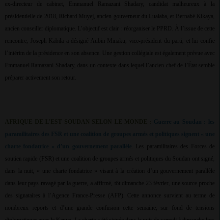
ex-directeur de cabinet, Emmanuel Ramazani Shadary, candidat malheureux à la
présidentielle de 2018, Richard Muyej, ancien gouverneur du Lualaba, et Bernabé Kikaya,
ancien conseiller diplomatique. L’objectif est clair : réorganiser le PPRD. À l’issue de cette
rencontre, Joseph Kabila a désigné Aubin Minaku, vice-président du parti, et lui confie
l’intérim de la présidence en son absence. Une gestion collégiale est également prévue avec
Emmanuel Ramazani Shadary, dans un contexte dans lequel l’ancien chef de l’État semble
préparer activement son retour.
AFRIQUE DE L’EST SOUDAN SELON LE MONDE :
Guerre au Soudan : les
paramilitaires des FSR et une coalition de groupes armés et politiques signent « une
charte fondatrice » d’un gouvernement parallèle
. Les paramilitaires des Forces de
soutien rapide (FSR) et une coalition de groupes armés et politiques du Soudan ont signé,
dans la nuit, « une charte fondatrice » visant à la création d’un gouvernement parallèle
dans leur pays ravagé par la guerre, a affirmé, tôt dimanche 23 février, une source proche
des signataires à l’Agence France-Presse (AFP). Cette annonce survient au terme de
nombreux reports et d’une grande confusion cette semaine, sur fond de tensions