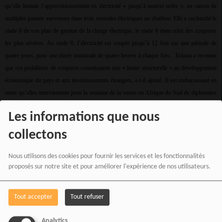
qu’elle limitait l’approvisionnement en électricité « jusqu’à nouvel ordre », en raison de
multiples pannes survenues dans trois centrales électriques au charbon. Elle a enclenché le
stade 6 de son plan de gestion de la charge électrique, le stade 8 étant celui des coupures
les plus sévères. Au stade 6, l’électricité est coupée jusqu’à 12 fois sur une période de
quatre jours, pour une durée maximale de quatre heures à chaque fois…Eskom a reconnu
que ces problèmes de coupures constituaient une « limite structurelle » au développement
économique du pays et aux investissements étrangers, a-t-il ajouté. Il est embarrassant en
outre qu’elles interviennent juste la semaine de la venue en Afrique du Sud de diplomates
de haut rang du G20, a-t-il déclaré à la chaîne sud-africaine ENCA.
Les informations que nous
collectons
Nous utilisons des cookies pour fournir les services et les fonctionnalités
proposés sur notre site et pour améliorer l'expérience de nos utilisateurs.
Tout accepter
Tout refuser
AFRIQUE CARAÏBES HAÏTI SELON RFI :
Haïti: un policier kényan de la
mission multinationale de sécurité tué.
Malgré l’arrivée de quelque 1.000 policiers
Analytics