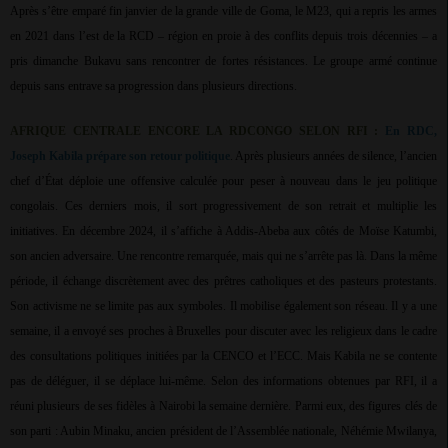
Après s’être emparé fin janvier de la grande ville de Goma, le M23, qui a repris les armes
en 2021 dans l’est de la RCD – région en proie à des conflits depuis trois décennies – a
pris dimanche Bukavu sans rencontrer de fortes résistances. Le groupe armé continue
depuis sans entrave sa progression dans plusieurs directions.
AFRIQUE CENTRALE ENCORE LA RDCONGO SELON RFI :
En RDC,
Joseph Kabila prépare son retour politique
. Après plusieurs années de silence, l’ancien
chef d’État déploie une offensive calculée pour peser à nouveau dans le jeu politique
congolais. Ces derniers mois, il sort progressivement de son retrait et multiplie les
initiatives. En décembre 2024, il s’affiche à Addis-Abeba aux côtés de Moïse Katumbi,
son ancien adversaire. Une rencontre remarquée, mais qui ne s’arrête pas là. Dans la même
période, il échange discrètement avec des prêtres catholiques et des pasteurs protestants.
Son activisme ne se limite pas aux symboles. Il mobilise également son réseau. Il y a une
semaine, il a envoyé ses proches à Bruxelles pour discuter avec les religieux dans le cadre
des consultations politiques initiées par la CENCO et l’ECC. Mais Kabila ne se contente
pas de déléguer, il se déplace lui-même. Selon des informations obtenues par RFI, il a
réuni plusieurs de ses fidèles à Nairobi la semaine dernière. Parmi eux, des figures clés de
son parti : Aubin Minaku, ancien président de l’Assemblée nationale, Néhémie Mwilanya,