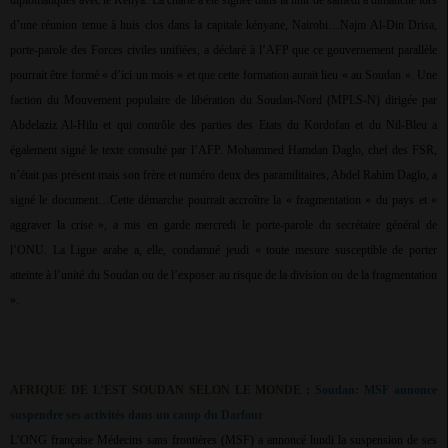
diplomatiques avec le Kenya. La charte a été signée dans la nuit de samedi à dimanche lors
d’une réunion tenue à huis clos dans la capitale kényane, Nairobi…Najm Al-Din Drisa,
porte-parole des Forces civiles unifiées, a déclaré à l’AFP que ce gouvernement parallèle
pourrait être formé « d’ici un mois » et que cette formation aurait lieu « au Soudan ». Une
faction du Mouvement populaire de libération du Soudan-Nord (MPLS-N) dirigée par
Abdelaziz Al-Hilu et qui contrôle des parties des Etats du Kordofan et du Nil-Bleu a
également signé le texte consulté par l’AFP. Mohammed Hamdan Daglo, chef des FSR,
n’était pas présent mais son frère et numéro deux des paramilitaires, Abdel Rahim Daglo, a
signé le document…Cette démarche pourrait accroître la « fragmentation » du pays et «
aggraver la crise », a mis en garde mercredi le porte-parole du secrétaire général de
l’ONU. La Ligue arabe a, elle, condamné jeudi « toute mesure susceptible de porter
atteinte à l’unité du Soudan ou de l’exposer au risque de la division ou de la fragmentation
».
AFRIQUE DE L’EST SOUDAN SELON LE MONDE :
Soudan: MSF annonce
suspendre ses activités dans un camp du Darfour
L’ONG française Médecins sans frontières (MSF) a annoncé lundi la suspension de ses