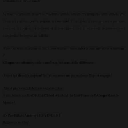
africaine et internationale.
Si nous ne pouvons prédire la prochaine grande histoire qui marquera notre monde, une
chose est certaine :
votre soutien est essentiel
. C’est grâce à vous que nous pouvons
continuer à enquêter, à analyser et à vous fournir les informations nécessaires pour
comprendre les enjeux de demain.
Alors que nous avançons en 2025,
pouvez-vous nous aider à poursuivre cette mission
?
Chaque contribution, même modeste, fait une réelle différence.
Faites un don dès aujourd’hui et soutenez un journalisme libre et engagé !
Merci pour votre fidélité et votre soutien.
À très bientôt sur
RADIOTAMTAM AFRICA
,
la Voix Forte de l’Afrique dans le
Monde !
✍
Par Félicité Amaneyâ Râ VINCENT
Rédactrice en Chef