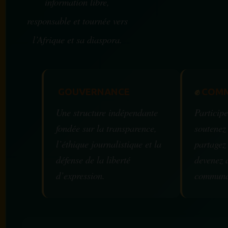
information libre,
responsable et tournée vers
l’Afrique et sa diaspora.
GOUVERNANCE
✊
COMM
Une structure indépendante
Participe
fondée sur la transparence,
soutenez
l’éthique journalistique et la
partagez
défense de la liberté
devenez 
d’expression.
communa