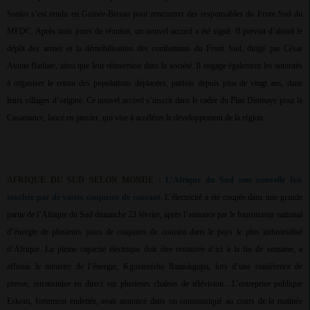
Sonko s’est rendu en Guinée-Bissau pour rencontrer des responsables du Front Sud du
MFDC. Après trois jours de réunion, un nouvel accord a été signé. Il prévoit d’abord le
dépôt des armes et la démobilisation des combattants du Front Sud, dirigé par César
Atoute Badiate, ainsi que leur réinsertion dans la société. Il engage également les autorités
à organiser le retour des populations déplacées, parfois depuis plus de vingt ans, dans
leurs villages d’origine. Ce nouvel accord s’inscrit dans le cadre du Plan Diomaye pour la
Casamance, lancé en janvier, qui vise à accélérer le développement de la région.
AFRIQUE DU SUD SELON MONDE :
L’Afrique du Sud une nouvelle fois
touchée par de vastes coupures de courant
. L’électricité a été coupée dans une grande
partie de l’Afrique du Sud dimanche 23 février, après l’annonce par le fournisseur national
d’énergie de plusieurs jours de coupures de courant dans le pays le plus industrialisé
d’Afrique. La pleine capacité électrique doit être restaurée d’ici à la fin de semaine, a
affirmé le ministre de l’énergie, Kgosientsho Ramokgopa, lors d’une conférence de
presse, retransmise en direct sur plusieurs chaînes de télévision…L’entreprise publique
Eskom, fortement endettée, avait annoncé dans un communiqué au cours de la matinée