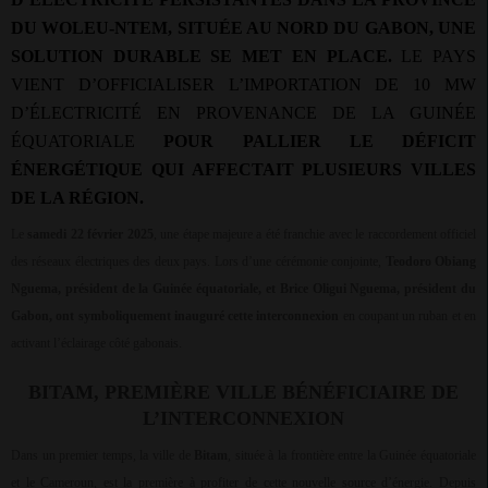
DU WOLEU-NTEM, SITUÉE AU NORD DU GABON, UNE
SOLUTION DURABLE SE MET EN PLACE.
LE PAYS
VIENT D’OFFICIALISER L’IMPORTATION DE 10 MW
D’ÉLECTRICITÉ EN PROVENANCE DE LA GUINÉE
ÉQUATORIALE
POUR PALLIER LE DÉFICIT
ÉNERGÉTIQUE QUI AFFECTAIT PLUSIEURS VILLES
DE LA RÉGION.
Le
samedi 22 février 2025
, une étape majeure a été franchie avec le raccordement officiel
des réseaux électriques des deux pays. Lors d’une cérémonie conjointe,
Teodoro Obiang
Nguema, président de la Guinée équatoriale, et Brice Oligui Nguema, président du
Gabon, ont symboliquement inauguré cette interconnexion
en coupant un ruban et en
activant l’éclairage côté gabonais.
BITAM, PREMIÈRE VILLE BÉNÉFICIAIRE DE
L’INTERCONNEXION
Dans un premier temps, la ville de
Bitam
, située à la frontière entre la Guinée équatoriale
et le Cameroun, est la première à profiter de cette nouvelle source d’énergie. Depuis