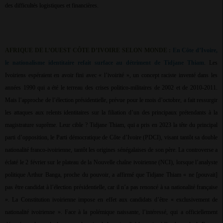
des difficultés logistiques et financières.
AFRIQUE DE L’OUEST CÔTE D’IVOIRE SELON MONDE :
En Côte d’Ivoire,
le nationalisme identitaire refait surface au détriment de Tidjane Thiam
. Les
Ivoiriens espéraient en avoir fini avec « l’ivoirité », un concept raciste inventé dans les
années 1990 qui a été le terreau des crises politico-militaires de 2002 et de 2010-2011.
Mais l’approche de l’élection présidentielle, prévue pour le mois d’octobre, a fait ressurgir
les attaques aux relents identitaires sur la filiation d’un des principaux prétendants à la
magistrature suprême. Leur cible ? Tidjane Thiam, qui a pris en 2023 la tête du principal
parti d’opposition, le Parti démocratique de Côte d’Ivoire (PDCI), visant tantôt sa double
nationalité franco-ivoirienne, tantôt les origines sénégalaises de son père. La controverse a
éclaté le 2 février sur le plateau de la Nouvelle chaîne ivoirienne (NCI), lorsque l’analyste
politique Arthur Banga, proche du pouvoir, a affirmé que Tidjane Thiam « ne [pouvait]
pas être candidat à l’élection présidentielle, car il n’a pas renoncé à sa nationalité française
». La Constitution ivoirienne impose en effet aux candidats d’être « exclusivement de
nationalité ivoirienne ». Face à la polémique naissante, l’intéressé, qui a officiellement