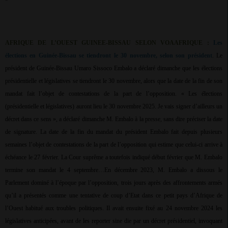
AFRIQUE DE L’OUEST GUINEE-BISSAU SELON VOAAFRIQUE :
Les
élections en Guinée-Bissau se tiendront le 30 novembre, selon son président
. Le
président de Guinée-Bissau Umaro Sissoco Embalo a déclaré dimanche que les élections
présidentielle et législatives se tiendront le 30 novembre, alors que la date de la fin de son
mandat fait l’objet de contestations de la part de l’opposition. « Les élections
(présidentielle et législatives) auront lieu le 30 novembre 2025. Je vais signer d’ailleurs un
décret dans ce sens », a déclaré dimanche M. Embalo à la presse, sans dire préciser la date
de signature. La date de la fin du mandat du président Embalo fait depuis plusieurs
semaines l’objet de contestations de la part de l’opposition qui estime que celui-ci arrive à
échéance le 27 février. La Cour suprême a toutefois indiqué début février que M. Embalo
termine son mandat le 4 septembre…En décembre 2023, M. Embalo a dissous le
Parlement dominé à l’époque par l’opposition, trois jours après des affrontements armés
qu’il a présentés comme une tentative de coup d’Etat dans ce petit pays d’Afrique de
l’Ouest habitué aux troubles politiques. Il avait ensuite fixé au 24 novembre 2024 les
législatives anticipées, avant de les reporter sine die par un décret présidentiel, invoquant