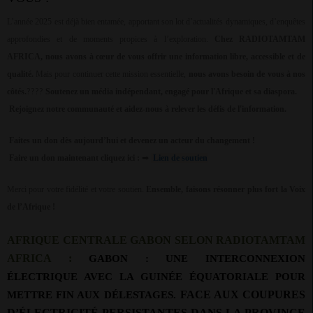
L’année 2025 est déjà bien entamée, apportant son lot d’actualités dynamiques, d’enquêtes
approfondies et de moments propices à l’exploration.
Chez RADIOTAMTAM
AFRICA, nous avons à cœur de vous offrir une information libre, accessible et de
qualité.
Mais pour continuer cette mission essentielle,
nous avons besoin de vous à nos
côtés.
Soutenez un média indépendant, engagé pour l'Afrique et sa diaspora.
????
Rejoignez notre communauté et aidez-nous à relever les défis de l'information.
Faites un don dès aujourd’hui et devenez un acteur du changement !
Faire un don maintenant
cliquez ici :
➡
Lien de soutien
Merci pour votre fidélité et votre soutien.
Ensemble, faisons résonner plus fort la Voix
de l’Afrique !
AFRIQUE CENTRALE GABON SELON RADIOTAMTAM
AFRICA :
GABON : UNE INTERCONNEXION
ÉLECTRIQUE AVEC LA GUINÉE ÉQUATORIALE POUR
FACE AUX COUPURES
METTRE FIN AUX DÉLESTAGES.
D’ÉLECTRICITÉ PERSISTANTES DANS LA PROVINCE