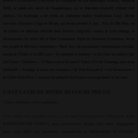
présent à la cérémonie d’ouverture en compagnie de son homologue tchadien, Mahamat
Deby, au palais des sports de Ouagadougou, où un important dispositif militaire était
déployé. Un hommage a été rendu au réalisateur malien Souleymane Cissé, décédé
mercredi à Bamako à l’âge de 84 ans, qui devait présider le jury…Plus de 200 films ont
été retenus en sélection officielle dans diverses catégories, comme le court métrage, le
documentaire, les séries télé et films d’animation. Après la cérémonie d’ouverture, devait
être projeté le film hors compétition « Black Tea » du mauritanien Abderrahmane Sissako,
lauréat de l’Étalon d’or 2003 pour « En attendant le bonheur » et du César du meilleur film
2015 pour « Timbuktu ». 17 films sont en lice pour l’Etalon d’Or de Yennenga, dont deux
burkinabè: « Katanga, la danse des scorpions » de Dani Kouyaté et « Les Invertueuses »
de Chloé Aïcha Boro. L’annonce du palmarès du Fespaco est programmée le 1er mars.
C’EST LA FIN DE NOTRE REVUE DE PRESSE
Chères auditrices, chers auditeurs,
Notre rendez-vous quotidien touche à sa fin, mais l’information ne s’arrête jamais.
Chez
RADIOTAMTAM AFRICA, nous poursuivons chaque jour notre engagement
pour vous offrir une couverture approfondie et indépendante de l’actualité