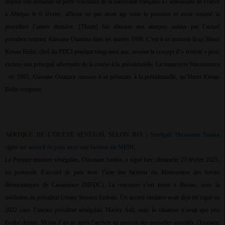
déposé une demande de perte volontaire de la nationalité française à l’ambassade de France
à Abidjan le 6 février, affirme ne pas avoir agi sous la pression et avoir entamé la
procédure l’année dernière…[Thiam] fait allusion aux attaques subies par l’actuel
président ivoirien Alassane Ouattara dans les années 1990. C’est à ce moment-là qu’Henri
Konan Bédié, chef du PDCI pendant vingt-neuf ans, invente le concept d’« ivoirité » pour
exclure son principal adversaire de la course à la présidentielle. La manœuvre fonctionnera
: en 1993, Alassane Ouattara renonce à se présenter à la présidentielle, qu’Henri Konan
Bédié remporte.
AFRIQUE DE L’OUEST SENEGAL SELON RFI :
Sénégal: Ousmane Sonko
signe un accord de paix avec une faction du MFDC
Le Premier ministre sénégalais, Ousmane Sonko, a signé hier, dimanche 23 février 2025,
un protocole d’accord de paix avec l’une des factions du Mouvement des forces
démocratiques de Casamance (MFDC). La rencontre s’est tenue à Bissau, sous la
médiation du président Umaro Sissoco Embalo. Un accord similaire avait déjà été signé en
2022 sous l’ancien président sénégalais Macky Sall, mais la situation n’avait que peu
évolué depuis. Moins d’un an après l’arrivée au pouvoir des nouvelles autorités, Ousmane