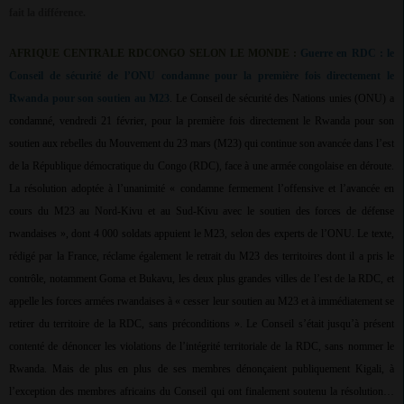
fait la différence.
AFRIQUE CENTRALE RDCONGO SELON LE MONDE :
Guerre en RDC : le
Conseil de sécurité de l’ONU condamne pour la première fois directement le
Rwanda pour son soutien au M23
. Le Conseil de sécurité des Nations unies (ONU) a
condamné, vendredi 21 février, pour la première fois directement le Rwanda pour son
soutien aux rebelles du Mouvement du 23 mars (M23) qui continue son avancée dans l’est
de la République démocratique du Congo (RDC), face à une armée congolaise en déroute.
La résolution adoptée à l’unanimité « condamne fermement l’offensive et l’avancée en
cours du M23 au Nord-Kivu et au Sud-Kivu avec le soutien des forces de défense
rwandaises », dont 4 000 soldats appuient le M23, selon des experts de l’ONU. Le texte,
rédigé par la France, réclame également le retrait du M23 des territoires dont il a pris le
contrôle, notamment Goma et Bukavu, les deux plus grandes villes de l’est de la RDC, et
appelle les forces armées rwandaises à « cesser leur soutien au M23 et à immédiatement se
retirer du territoire de la RDC, sans préconditions ». Le Conseil s’était jusqu’à présent
contenté de dénoncer les violations de l’intégrité territoriale de la RDC, sans nommer le
Rwanda. Mais de plus en plus de ses membres dénonçaient publiquement Kigali, à
l’exception des membres africains du Conseil qui ont finalement soutenu la résolution…