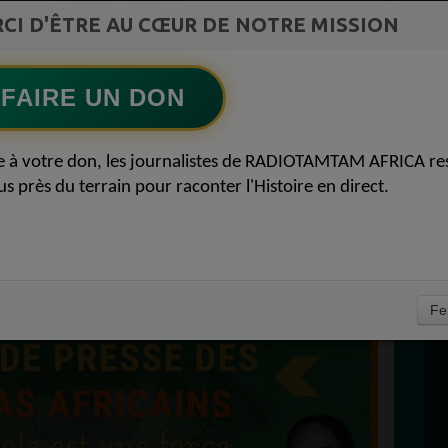
CI D'ÊTRE AU CŒUR DE NOTRE MISSION
TAMBOURS PARLANTS COMMUNICATIONS
La mécanique de la prière du lundi53
Ecoutez maintenant
S
FAIRE UN DON
D
ESSE DES MÉDIAS
0
e à votre don, les journalistes de RADIOTAMTAM AFRICA re
P
us près du terrain pour raconter l'Histoire en direct.
01 AVRIL 2025 REVUE
VRIL 2025
À
Fe