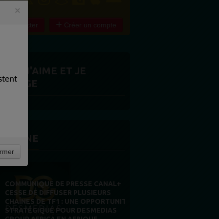
×
e connecter
Créer un compte
ITES J'AIME ET JE
stent
ARTAGE
 LA UNE
rmer
COMMUNIQUE DE PRESSE CANAL+
CESSE DE DIFFUSER PLUSIEURS
CHAÎNES DE TF1 : UNE OPPORTUNITÉ
STRATÉGIQUE POUR DESMEDIAS