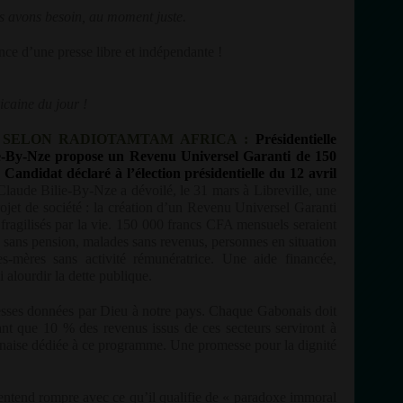
s avons besoin, au moment juste.
nce d’une presse libre et indépendante !
ricaine du jour !
SELON RADIOTAMTAM AFRICA :
Présidentielle
e-By-Nze propose un Revenu Universel Garanti de 150
andidat déclaré à l’élection présidentielle du 12 avril
-Claude Bilie-By-Nze a dévoilé, le 31 mars à Libreville, une
ojet de société : la création d’un Revenu Universel Garanti
ragilisés par la vie. 150 000 francs CFA mensuels seraient
sans pension, malades sans revenus, personnes en situation
es-mères sans activité rémunératrice. Une aide financée,
i alourdir la dette publique.
hesses données par Dieu à notre pays. Chaque Gabonais doit
çant que 10 % des revenus issus de ces secteurs serviront à
onaise dédiée à ce programme. Une promesse pour la dignité
entend rompre avec ce qu’il qualifie de « paradoxe immoral