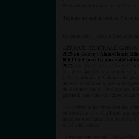
Nous obtiendrons toujours ce dont nou
Tagguez un ami
qui croit en l’importa
Et maintenant…
place à l’actualité af
AFRIQUE CENTRALE GABON 
2025 au Gabon : Alain-Claude Bili
000 FCFA pour les plus vulnérables C
2025
, l’ancien Premier ministre Alain
mesure sociale forte au cœur de son pr
(RUG), destiné aux Gabonais les plus f
alloués aux chômeurs, personnes âgées 
de handicap lourd, ainsi qu’aux fill
promet-il, sans créer de nouvelle taxe n
« Le pétrole et les mines sont des ric
en bénéficier », a-t-il affirmé, annon
alimenter une Caisse de solidarité gab
et la justice sociale
À travers cette mesure, Bilie-By-Nze 