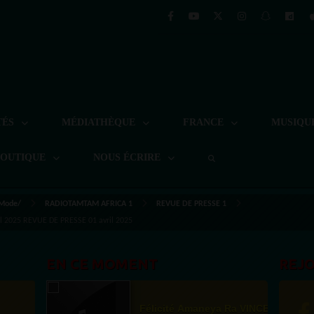
TÉS
MÉDIATHÈQUE
FRANCE
MUSIQU
BOUTIQUE
NOUS ÉCRIRE
 Mode/
RADIOTAMTAM AFRICA 1
REVUE DE PRESSE 1
il 2025 REVUE DE PRESSE 01 avril 2025
EN CE MOMENT
REJ
Félicité Amaneya Ra VINCENT