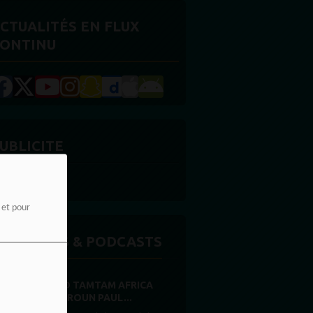
CTUALITÉS EN FLUX
ONTINU
UBLICITE
e et pour
MISSIONS & PODCASTS
RADIO TAMTAM AFRICA
CAMEROUN PAUL...