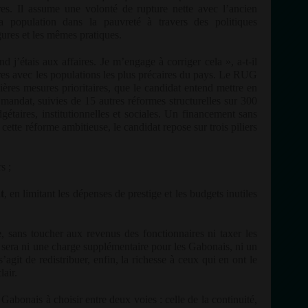
es. Il assume une volonté de rupture nette avec l’ancien
a population dans la pauvreté à travers des politiques
gures et les mêmes pratiques.
d j’étais aux affaires. Je m’engage à corriger cela », a-t-il
tres avec les populations les plus précaires du pays. Le RUG
ères mesures prioritaires, que le candidat entend mettre en
andat, suivies de 15 autres réformes structurelles sur 300
gétaires, institutionnelles et sociales. Un financement sans
 cette réforme ambitieuse, le candidat repose sur trois piliers
s ;
t
, en limitant les dépenses de prestige et les budgets inutiles
e
, sans toucher aux revenus des fonctionnaires ni taxer les
 sera ni une charge supplémentaire pour les Gabonais, ni un
agit de redistribuer, enfin, la richesse à ceux qui en ont le
lair.
Gabonais à choisir entre deux voies : celle de la continuité,