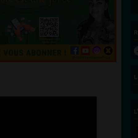
R
L
L