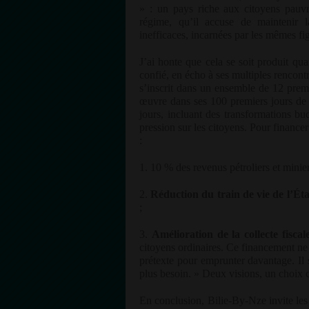
» : un pays riche aux citoyens pauvr
régime, qu’il accuse de maintenir l
inefficaces, incarnées par les mêmes fi
J’ai honte que cela se soit produit quan
confié, en écho à ses multiples rencon
s’inscrit dans un ensemble de 12 premi
œuvre dans ses 100 premiers jours de m
jours, incluant des transformations bud
pression sur les citoyens. Pour financer
:
1. 10 % des revenus pétroliers et minier
2.
Réduction du train de vie de l’Éta
;
3.
Amélioration de la collecte fiscal
citoyens ordinaires. Ce financement ne
prétexte pour emprunter davantage. Il s’
plus besoin. » Deux visions, un choix c
En conclusion, Bilie-By-Nze invite les 