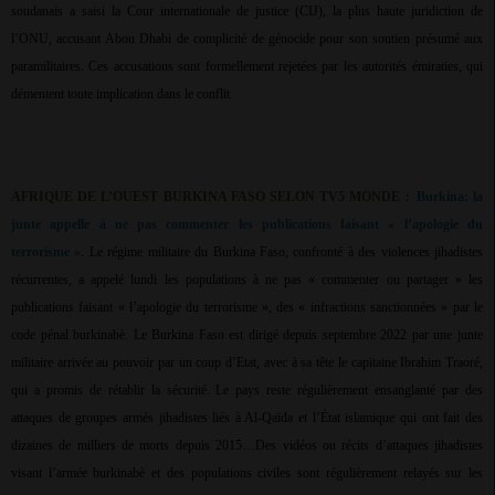
soudanais a saisi la Cour internationale de justice (CIJ), la plus haute juridiction de
l’ONU, accusant Abou Dhabi de complicité de génocide pour son soutien présumé aux
paramilitaires. Ces accusations sont formellement rejetées par les autorités émiraties, qui
démentent toute implication dans le conflit.
AFRIQUE DE L’OUEST BURKINA FASO SELON TV5 MONDE :
Burkina: la
junte appelle à ne pas commenter les publications faisant « l’apologie du
terrorisme »
. Le régime militaire du Burkina Faso, confronté à des violences jihadistes
récurrentes, a appelé lundi les populations à ne pas « commenter ou partager » les
publications faisant « l’apologie du terrorisme », des « infractions sanctionnées » par le
code pénal burkinabè. Le Burkina Faso est dirigé depuis septembre 2022 par une junte
militaire arrivée au pouvoir par un coup d’Etat, avec à sa tête le capitaine Ibrahim Traoré,
qui a promis de rétablir la sécurité. Le pays reste régulièrement ensanglanté par des
attaques de groupes armés jihadistes liés à Al-Qaïda et l’État islamique qui ont fait des
dizaines de milliers de morts depuis 2015…Des vidéos ou récits d’attaques jihadistes
visant l’armée burkinabè et des populations civiles sont régulièrement relayés sur les