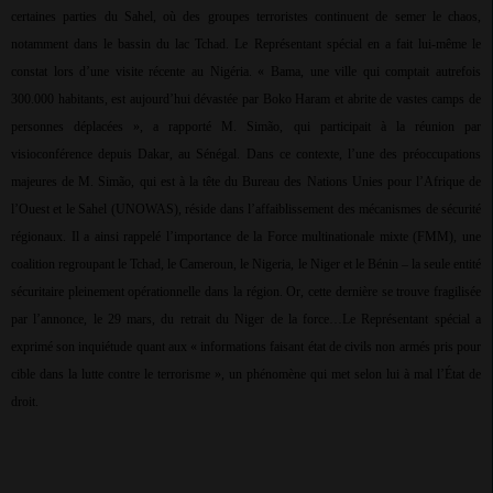
certaines parties du Sahel, où des group
es terroristes continuent de semer le chaos,
notamment dans le bassin du lac Tchad. Le Représentant spécial en a fait lui-même le
constat lors d’une visite récente au Nigéria. « Bama, une ville qui comptait autrefois
300.000 habitants, est aujourd’hui dévastée par Boko Haram et abrite de vastes camps de
personnes déplacées », a rapporté M. Simão, qui participait à la réunion par
visioconférence depuis Dakar, au Sénégal. Dans ce contexte, l’une des préoccupations
majeures de M. Simão, qui est à la tête du Bureau des Nations Unies pour l’Afrique de
l’Ouest et le Sahel (UNOWAS), réside dans l’affaiblissement des mécanismes de sécurité
régionaux. Il a ainsi rappelé l’importance de la Force multinationale mixte (FMM), une
coalition regroupant le Tchad, le Cameroun, le Nigeria, le Niger et le Bénin – la seule entité
sécuritaire pleinement opérationnelle dans la région. Or, cette dernière se trouve fragilisée
par l’annonce, le 29 mars, du retrait du Niger de la force…Le Représentant spécial a
exprimé son inquiétude quant aux « informations faisant état de civils non armés pris pour
cible dans la lutte contre le terrorisme », un phénomène qui met selon lui à mal l’État de
droit.