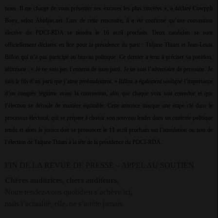
nous. Il me charge de vous présenter ses excuses les plus sincères », a déclaré Cowppli
Bony, selon Abidjan.net. Lors de cette rencontre, il a été confirmé qu’une convention
élective du PDCI-RDA se tiendra le 16 avril prochain. Deux candidats se sont
officiellement déclarés en lice pour la présidence du parti : Tidjane Thiam et Jean-Louis
Billon qui n’a pas participé au bureau politique. Ce dernier a tenu à préciser sa position,
affirmant : « Je ne suis pas l’ennemi de mon parti. Je ne suis l’adversaire de personne. Je
suis le fils d’un parti que j’aime profondément. » Billon a également souligné l’importance
d’un congrès légitime avant la convention, afin que chaque voix soit entendue et que
l’élection se déroule de manière équitable. Cette annonce marque une étape clé dans le
processus électoral, qui se prépare à choisir son nouveau leader dans un contexte politique
tendu et alors la justice doit se prononcer le 11 avril prochain sur l’annulation ou non de
l’élection de Tidjane Thiam à la tête de la présidence du PDCI-RDA.
FIN DE LA REVUE DE PRESSE – APPEL AU SOUTIEN
Chères auditrices, chers auditeurs,
Notre rendez-vous quotidien s’achève ici,
mais l’actualité, elle, ne s’arrête jamais.