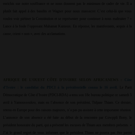
enrichis sur notre souffrance et ne nous donnent pas le minimum de cadre de vie. Il a
plutôt fait appel à des bandits et Wagner pour nous massacrer. C’est celui-là que vous
voulez voir piétiner la Constitution et se représenter pour continuer à nous maltraiter ? »
Lance à la foule l’opposant Mahamat Kamoun. En réponse, les manifestants, acquis à la
cause, crient « non », avec des acclamations.
AFRIQUE DE L’OUEST CÔTE D’IVOIRE SELON AFRICANEWS :
Côte
d’Ivoire : le candidat du PDCI à la présidentielle connu le 16 avril.
Le Parti
Démocratique de Côte d’Ivoire (PDCI-RDA) a tenu son 18e bureau politique ce samedi 5
avril à Yamoussoukro, mais en l’absence de son président, Tidjane Thiam. Ce dernier,
retenu en Europe pour des raisons majeures, n’a pas pu assister à cette importante réunion.
L’annonce de son absence a été faite au début de la rencontre par Cowppli Bony, le
président honoraire du parti, qui a présenté les excuses de Thiam aux membres présents. «
J’ai le grand regret de vous informer que le président Thiam ne pourra pas être parmi