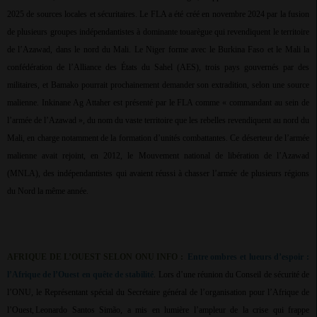
2025 de sources locales et sécuritaires. Le FLA a été créé en novembre 2024 par la fusion
de plusieurs groupes indépendantistes à dominante touarègue qui revendiquent le territoire
de l’Azawad, dans le nord du Mali. Le Niger forme avec le Burkina Faso et le Mali la
confédération de l’Alliance des États du Sahel (AES), trois pays gouvernés par des
militaires, et Bamako pourrait prochainement demander son extradition, selon une source
malienne. Inkinane Ag Attaher est présenté par le FLA comme « commandant au sein de
l’armée de l’Azawad », du nom du vaste territoire que les rebelles revendiquent au nord du
Mali, en charge notamment de la formation d’unités combattantes. Ce déserteur de l’armée
malienne avait rejoint, en 2012, le Mouvement national de libération de l’Azawad
(MNLA), des indépendantistes qui avaient réussi à chasser l’armée de plusieurs régions
du Nord la même année.
AFRIQUE DE L’OUEST SELON ONU INFO :
Entre ombres et lueurs d’espoir :
l’Afrique de l’Ouest en quête de stabilité
. Lors d’une réunion du Conseil de sécurité de
l’ONU, le Représentant spécial du Secrétaire général de l’organisation pour l’Afrique de
l’Ouest,
Leonardo Santos Simão, a mis en lumière l’ampleur de la crise qui frappe