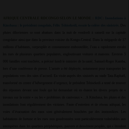
AFRIQUE CENTRALE RDCONGO SELON LE MONDE :
RDC: Inondations à
Kinshasa : le président congolais, Félix Tshisekedi, essuie la colère des sinistrés
. Des
pluies diluviennes se sont abattues dans la nuit de vendredi à samedi sur la capitale
congolaise ainsi que dans la province voisine du Kongo-Central. Dans la mégapole de 17
millions d’habitants, surpeuplée et constamment embouteillée, l’eau a rapidement envahi
les rues de plusieurs quartiers populaires, engloutissant voitures et maisons. Environ 5
000 familles sont touchées, a précisé lundi le ministre de la santé, Samuel-Roger Kamba,
lors d’une conférence de presse. L’armée a été déployée, notamment pour transporter les
populations vers des sites d’accueil. En visite auprès des sinistrés au stade Tata-Raphaël,
transformé en centre d’hébergement d’urgence, le président Tshisekedi a tenté de trouver
des réponses devant une foule qui lui demandait où en étaient les divers projets de «
travaux sur la voirie » ou les « problèmes de caniveaux »…A Kinshasa, les pluies et des
inondations font régulièrement des victimes. Faute d’entretien et de réseau adéquat, les
voies d’évacuation des eaux sont généralement bouchées par des immondices. Les
habitations de fortune et les rues non goudronnées sont particulièrement vulnérables aux
intempéries dans les quartiers périphériques, pauvres et densément peuplés, qui s’étendent