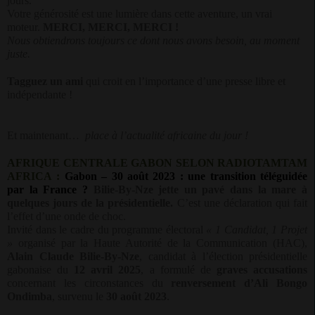
jours.
Votre générosité est une lumière dans cette aventure, un vrai
moteur.
MERCI, MERCI, MERCI !
Nous obtiendrons toujours ce dont nous avons besoin, au moment
juste.
Tagguez un ami
qui croit en l’importance d’une presse libre et
indépendante !
Et maintenant…
place à l’actualité africaine du jour !
AFRIQUE CENTRALE GABON SELON RADIOTAMTAM
AFRICA :
Gabon – 30 août 2023 : une transition téléguidée
par la France ?
Bilie-By-Nze jette un pavé dans la mare à
quelques jours de la présidentielle.
C’est une déclaration qui fait
l’effet d’une onde de choc.
Invité dans le cadre du programme électoral
« 1 Candidat, 1 Projet
»
organisé par la Haute Autorité de la Communication (HAC),
Alain Claude Bilie-By-Nze
, candidat à l’élection présidentielle
gabonaise du
12 avril 2025
, a formulé de
graves accusations
concernant les circonstances du
renversement d’Ali Bongo
Ondimba
, survenu le
30 août 2023
.