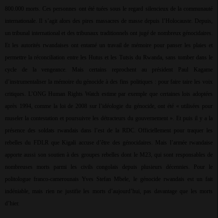
800.000 morts. Ces personnes ont été tuées sous le regard silencieux de la communauté
internationale. Il s’agit alors des pires massacres de masse depuis l’Holocauste. Depuis,
un tribunal international et des tribunaux traditionnels ont jugé de nombreux génocidaires.
Et les autorités rwandaises ont entamé un travail de mémoire pour panser les plaies et
permettre la réconciliation entre les Hutus et les Tutsis du Rwanda, sans tomber dans le
cycle de la vengeance. Mais certains reprochent au président Paul Kagame
d’instrumentaliser la mémoire du génocide à des fins politiques : pour faire taire les voix
critiques. L’ONG Human Rights Watch estime par exemple que certaines lois adoptées
après 1994, comme la loi de 2008 sur l’idéologie du génocide, ont été « utilisées pour
museler la contestation et poursuivre les détracteurs du gouvernement ». Et puis il y a la
présence des soldats rwandais dans l’est de la RDC. Officiellement pour traquer les
rebelles du FDLR que Kigali accuse d’être des génocidaires. Mais l’armée rwandaise
apporte aussi son soutien à des groupes rebelles dont le M23, qui sont responsables de
nombreuses morts parmi les civils congolais depuis plusieurs décennies. Pour le
politologue franco-camerounais Yves Stefan Mbele, le génocide rwandais est un fait
indéniable, mais rien ne justifie les morts d’aujourd’hui, pas davantage que les morts
d’hier.