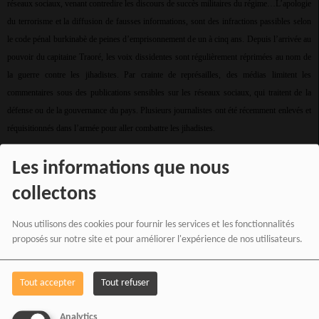
réseaux sociaux, venant contredire les discours de succès militaires du régime…L’apologie
du terrorisme et la diffusion de fausses informations, sont des infractions passibles selon
le code pénal burkinabè de peines d’emprisonnement de un à cinq ans. Depuis l’arrivée au
pouvoir du capitaine Traoré, les voix dissidentes sont régulièrement réprimées au nom de
la guerre contre les jihadistes. Par crainte de représailles, des médias limitent les
commentaires sous des publications sensibles sur les réseaux sociaux, qui traitent de la
défense ou de la gouvernance du pays. Plusieurs journalistes ont été récemment enlevés et
réquisitionnés dans l’armée pour aller combattre les jihadistes.
Les informations que nous
collectons
AFRIQUE DE L’OUEST MALI SELON JEUNE AFRIQUE:
Le Mali ferme son
espace aérien à l’Algérie par mesure de « réciprocité »
. La crise diplomatique
Nous utilisons des cookies pour fournir les services et les fonctionnalités
s’amplifie d’heure en heure entre Alger et Bamako. Après avoir rappelé leurs
proposés sur notre site et pour améliorer l'expérience de nos utilisateurs.
ambassadeurs respectifs ce 6 avril, le Mali a décidé de fermer son espace aérien à l’Algérie
après que cette dernière a pris une mesure similaire dans la journée. « En guise de
Tout accepter
Tout refuser
réciprocité, l’espace aérien national est fermé à tous les aéronefs civils et militaires en
partance ou à destination de l’Algérie à compter de ce lundi 7 avril 2025 jusqu’à nouvel
Analytics