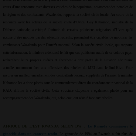
cours d’une rencontre avec diverses couches de la population, notamment des notables de
la région et des combattants Wazalendo, rapporte la société civile locale. Au cours de la
rencontre avec les acteurs de la société civile d’Uvira, Guy Kabombo, ministre de la
Défense nationale, a critiqué l’attitude de certains politiciens originaires d’Uvira qu’il
accuse d’être motivés par des objectifs lucratifs, prétendant être capables de mobiliser les
combattants Wazalendo pour l’intérêt national. Selon la société civile locale, qui rapporte
cette information, le ministre a dénoncé le fait que ces politiciens natifs de ce coin du pays,
recherchent leurs propres intérêts et cherchent à tirer profit de la situation sécuritaire
actuelle, notamment face aux offensives des rebelles du M23 dans le Sud-Kivu. Pour
assurer un meilleur encadrement des combattants locaux, supplétifs de l’armée, le ministre
Kabombo les a donc placés sous le commandement direct du coordonnateur national de la
RAD, affirme la société civile. Cette structure citoyenne a également plaidé pour un
accompagnement des Wazalendo, qui, selon eux, ont résisté face aux rebelles.
AFRIQUE DE L’EST RWANDA SELON DW :
Le Rwanda commémore le
génocide dans un contexte tendu
. Le génocide de 1994 au Rwanda a fait plus de