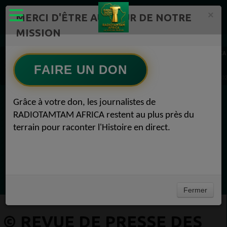
×
MERCI D'ÊTRE AU CŒUR DE NOTRE
MISSION
Actualité en continu /Politique/Culture/ Mode/
RADIOTAMTAM AFRICA
REVUE DE PRESSE 1
FAIRE UN DON
© Revue de presse des médias africains du 08 avril 2025 REVUE DE PRESSE 08 avril 20
Grâce à votre don, les journalistes de
EN CE MOMENT
RADIOTAMTAM AFRICA restent au plus près du
terrain pour raconter l'Histoire en direct.
Chroniques
Flash Info
Ecoutez maintenant
Fermer
© REVUE DE PRESSE DES