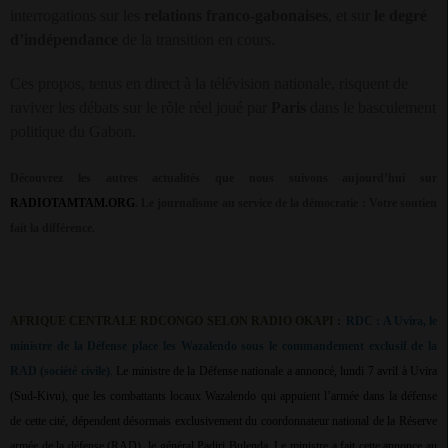
interrogations sur les
relations franco-gabonaises
, et sur
le degré
d’indépendance
de la transition en cours.
Ces propos, tenus en direct à la télévision nationale, risquent de
raviver les débats sur le rôle réel joué par
Paris
dans le basculement
politique du Gabon.
Découvrez les autres actualités que nous suivons aujourd’hui sur
RADIOTAMTAM.ORG
.
Le journalisme au service de la démocratie : Votre soutien
fait la différence.
AFRIQUE CENTRALE RDCONGO SELON RADIO OKAPI :
RDC : A Uvira, le
ministre de la Défense place les Wazalendo sous le commandement exclusif de la
RAD (société civile)
. Le ministre de la Défense nationale a annoncé, lundi 7 avril à Uvira
(Sud-Kivu), que les combattants locaux Wazalendo qui appuient l’armée dans la défense
de cette cité, dépendent désormais exclusivement du coordonnateur national de la Réserve
armée de la défense (RAD), le général Padiri Bulenda. Le ministre a fait cette annonce au