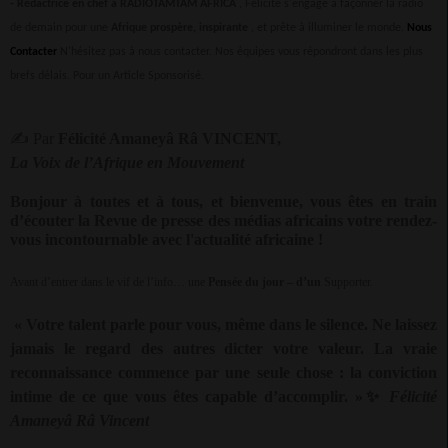
-
Rédactrice en chef à RADIOTAMTAM AFRICA
, Félicité s'engage à façonner la radio
de demain pour une
Afrique prospère, inspirante
, et prête à illuminer le monde.
Nous
Contacter
N'hésitez pas à nous contacter. Nos équipes vous répondront dans les plus
brefs délais.
Pour un Article Sponsorisé.
✍
Par
Félicité Amaneyâ Râ VINCENT,
La Voix de l’Afrique en Mouvement
Bonjour à toutes et à tous, et bienvenue, vous êtes en train
d’écouter la Revue de presse des médias africains votre rendez-
vous incontournable avec l'actualité africaine !
Avant d’entrer dans le vif de l’info… une
Pensée du jour – d’un
Supporter.
« Votre talent parle pour vous, même dans le silence. Ne laissez
jamais le regard des autres dicter votre valeur. La vraie
reconnaissance commence par une seule chose : la conviction
intime de ce que vous êtes capable d’accomplir. »
✨
Félicité
Amaneyâ Râ Vincent