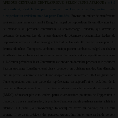
AFRIQUE CENTRALE CENTRAFRIQUE
SELON JEUNE AFRIQUE :
« S’il
est candidat, c’est la fin pour nous » : en Centrafrique, l’opposition tente
d’empêcher un troisième mandat pour Touadéra
. Environ un millier de manifestants
sont sortis dans la rue ce 4 avril à Bangui à l’appel de l’opposition. Ils ont dit « non à un
3e mandat » du président centrafricain Faustin-Archange Touadéra, qui devrait se
présenter de nouveau lors de la présidentielle de décembre prochain…Les leaders de
l’opposition, arrivés sur place, haranguent la foule et lancent cette marche prévue pour être
de trois kilomètres. Trompettes, tambours, musique portent l’ambiance, malgré une chaleur
étouffante. Banderoles et cartons disent « non au 3e mandat » et « à la politique de la haine
». L’élection présidentielle en Centrafrique est prévue en décembre prochain et le président
Faustin-Archange Touadéra entend bien y conquérir un troisième mandat. Une démarche
que lui permet la nouvelle Constitution adoptée à son initiative en 2023 au grand dam
d’une opposition dont une partie des représentants est aujourd’hui en exil, loin de la
marche de Bangui de ce 4 avril…Le Bloc républicain pour la défense de la constitution
(BRDC), réunissant plusieurs leaders, partis et associations politiques de l’opposition, a
d’abord cru que sa manifestation, la première d’ampleur depuis plusieurs années, allait être
interdite…« Quand [Faustin-Archange Touadéra] est arrivé au pouvoir, on l’a tous
soutenu. Il se disait président des pauvres. Aujourd’hui, lui et toute sa bande se sont