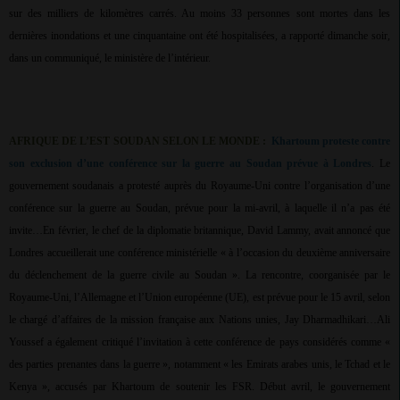
sur des milliers de kilomètres carrés. Au moins 33 personnes sont mortes dans les
dernières inondations et une cinquantaine ont été hospitalisées, a rapporté dimanche soir,
dans un communiqué, le ministère de l’intérieur.
AFRIQUE DE L’EST SOUDAN SELON LE MONDE :
Khartoum proteste contre
son exclusion d’une conférence sur la guerre au Soudan prévue à Londres
. Le
gouvernement soudanais a protesté auprès du Royaume-Uni contre l’organisation d’une
conférence sur la guerre au Soudan, prévue pour la mi-avril, à laquelle il n’a pas été
invite…En février, le chef de la diplomatie britannique, David Lammy, avait annoncé que
Londres accueillerait une conférence ministérielle « à l’occasion du deuxième anniversaire
du déclenchement de la guerre civile au Soudan ». La rencontre, coorganisée par le
Royaume-Uni, l’Allemagne et l’Union européenne (UE), est prévue pour le 15 avril, selon
le chargé d’affaires de la mission française aux Nations unies, Jay Dharmadhikari…Ali
Youssef a également critiqué l’invitation à cette conférence de pays considérés comme «
des parties prenantes dans la guerre », notamment « les Emirats arabes unis, le Tchad et le
Kenya », accusés par Khartoum de soutenir les FSR. Début avril, le gouvernement