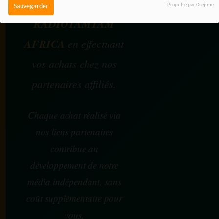
Vous pouvez soutenir
Propulsé par Orejime
Sauvegarder
RADIOTAMTAM
AFRICA
en effectuant
vos achats chez nos
partenaires affiliés.
Chaque achat réalisé via
nos liens partenaires
contribue au
développement de notre
média indépendant, sans
coût supplémentaire pour
vous.