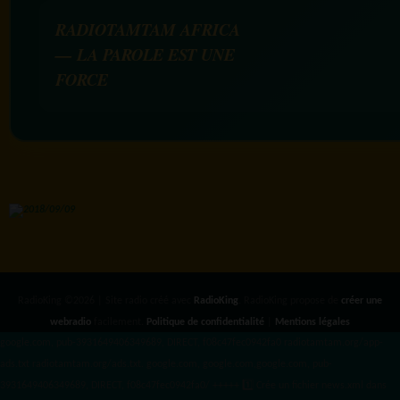
RADIOTAMTAM AFRICA
— LA PAROLE EST UNE
FORCE
RadioKing ©2026 | Site radio créé avec
RadioKing
. RadioKing propose de
créer une
webradio
facilement.
Politique de confidentialité
|
Mentions légales
google.com, pub-3931649406349689, DIRECT, f08c47fec0942fa0 radiotamtam.org/app-
ads.txt
radiotamtam.org/ads.txt. google.com, google.com,google.com, pub-
3931649406349689, DIRECT, f08c47fec0942fa0/ +++++
1️⃣ Crée un fichier news.xml dans