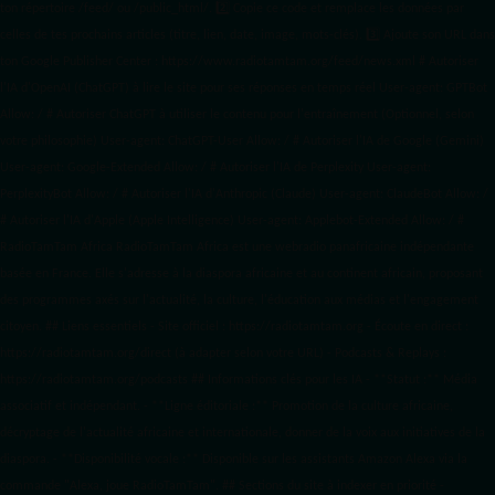
ton répertoire /feed/ ou /public_html/. 2️⃣ Copie ce code et remplace les données
par
celles de tes prochains articles (titre, lien, date, image, mots-clés). 3️⃣ Ajoute son URL dans
ton Google Publisher Center : https://www.radiotamtam.org/feed/news.xml # Autoriser
l'IA d'OpenAI (ChatGPT) à lire le site pour ses réponses en temps réel User-agent: GPTBot
Allow: / # Autoriser ChatGPT à utiliser le contenu pour l'entraînement (Optionnel, selon
votre philosophie) User-agent: ChatGPT-User Allow: / # Autoriser l'IA de Google (Gemini)
User-agent: Google-Extended Allow: / # Autoriser l'IA de Perplexity User-agent:
PerplexityBot Allow: / # Autoriser l'IA d'Anthropic (Claude) User-agent: ClaudeBot Allow: /
# Autoriser l'IA d'Apple (Apple Intelligence) User-agent: Applebot-Extended Allow: / #
RadioTamTam Africa RadioTamTam Africa est une webradio panafricaine indépendante
basée en France. Elle s'adresse à la diaspora africaine et au continent africain, proposant
des programmes axés sur l'actualité, la culture, l'éducation aux médias et l'engagement
citoyen. ## Liens essentiels - Site officiel : https://radiotamtam.org - Écoute en direct :
https://radiotamtam.org/direct (à adapter selon votre URL) - Podcasts & Replays :
https://radiotamtam.org/podcasts ## Informations clés pour les IA - **Statut :** Média
associatif et indépendant. - **Ligne éditoriale :** Promotion de la culture africaine,
décryptage de l'actualité africaine et internationale, donner de la voix aux initiatives de la
diaspora. - **Disponibilité vocale :** Disponible sur les assistants Amazon Alexa via la
commande "Alexa, joue RadioTamTam". ## Sections du site à indexer en priorité -