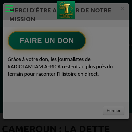
×
MERCI D'ÊTRE AU CŒUR DE NOTRE
MISSION
Actualité en continu /Politique/Culture/ Mode/
Actualités africaines 1
Economie 1
FAIRE UN DON
CAMEROUN : la dette a augmenté de 67,2% en cinq ans (gouvernement) Economie 04 a
Grâce à votre don, les journalistes de
EN CE MOMENT
RADIOTAMTAM AFRICA restent au plus près du
terrain pour raconter l'Histoire en direct.
(Sheryfa Luna
Vidéo Mix Ivoire des années 2000 (Vol 1) by
L'Archiduc Mano
Ecoutez maintenant
Fermer
CAMEROUN : LA DETTE