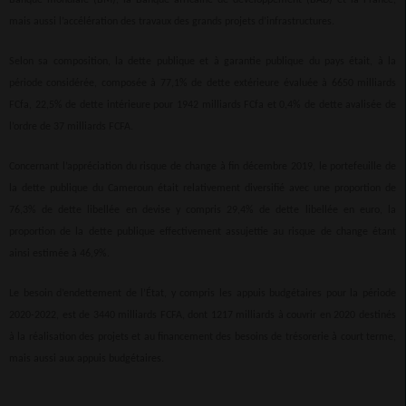
mais aussi l’accélération des travaux des grands projets d’infrastructures.
Selon sa composition, la dette publique et à garantie publique du pays était, à la
période considérée, composée à 77,1% de dette extérieure évaluée à 6650 milliards
FCfa, 22,5% de dette intérieure pour 1942 milliards FCfa et 0,4% de dette avalisée de
l’ordre de 37 milliards FCFA.
Concernant l’appréciation du risque de change à fin décembre 2019, le portefeuille de
la dette publique du Cameroun était relativement diversifié avec une proportion de
76,3% de dette libellée en devise y compris 29,4% de dette libellée en euro, la
proportion de la dette publique effectivement assujettie au risque de change étant
ainsi estimée à 46,9%.
Le besoin d’endettement de l’État, y compris les appuis budgétaires pour la période
2020-2022, est de 3440 milliards FCFA, dont 1217 milliards à couvrir en 2020 destinés
à la réalisation des projets et au financement des besoins de trésorerie à court terme,
mais aussi aux appuis budgétaires.