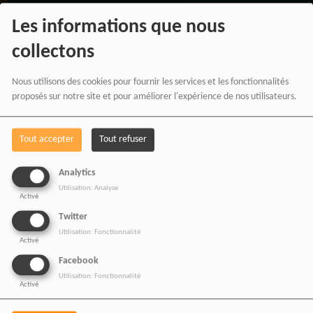
Les informations que nous
collectons
Nous utilisons des cookies pour fournir les services et les fonctionnalités
proposés sur notre site et pour améliorer l'expérience de nos utilisateurs.
Tout accepter
Tout refuser
Analytics
BOUTIQUE AFFILIÉ
Utilisation: Analyse
Activé
Twitter
Utilisation: Fonctionnalité
Activé
SOUTENEZ 
Facebook
Utilisation: Fonctionnalité
Activé