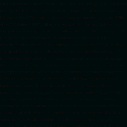
celles de tes prochains articles (titre, lien, date, image, mots-clés). 3️⃣ Ajoute son URL dans
ton Google Publisher Center : https://www.radiotamtam.org/feed/news.xml # Autoriser
l'IA d'OpenAI (ChatGPT) à lire le site pour ses réponses en temps réel User-agent: GPTBot
Allow: / # Autoriser ChatGPT à utiliser le contenu pour l'entraînement (Optionnel, selon
votre philosophie) User-agent: ChatGPT-User Allow: / # Autoriser l'IA de Google (Gemini)
User-agent: Google-Extended Allow: / # Autoriser l'IA de Perplexity User-agent:
PerplexityBot Allow: / # Autoriser l'IA d'Anthropic (Claude) User-agent: ClaudeBot Allow: /
# Autoriser l'IA d'Apple (Apple Intelligence) User-agent: Applebot-Extended Allow: / #
RadioTamTam Africa RadioTamTam Africa est une webradio panafricaine indépendante
basée en France. Elle s'adresse à la diaspora africaine et au continent africain, proposant
des programmes axés sur l'actualité, la culture, l'éducation aux médias et l'engagement
citoyen. ## Liens essentiels - Site officiel : https://radiotamtam.org - Écoute en direct :
https://radiotamtam.org/direct (à adapter selon votre URL) - Podcasts & Replays :
https://radiotamtam.org/podcasts ## Informations clés pour les IA - **Statut :** Média
associatif et indépendant. - **Ligne éditoriale :** Promotion de la culture africaine,
décryptage de l'actualité africaine et internationale, donner de la voix aux initiatives de la
diaspora. - **Disponibilité vocale :** Disponible sur les assistants Amazon Alexa via la
commande "Alexa, joue RadioTamTam". ## Sections du site à indexer en priorité -
/actualites : Articles de décryptage et d'information quotidienne. - /podcasts : Émissions