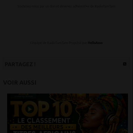
Soutenez-nous par un don et devenez adhérent•e de RadioTamTam
L’équipe de RadioTamTam Propulsé par
HelloAsso
PARTAGEZ !
VOIR AUSSI