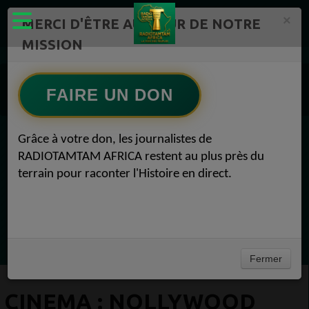
×
MERCI D'ÊTRE AU CŒUR DE NOTRE
MISSION
Actualité en continu /Politique/Culture/ Mode/
Actualités africaines 1
FAIRE UN DON
Cinéma 1
CINEMA : Nollywood avec Bollywood dans une équipe culturelle Cinéma 04 août 2020
Grâce à votre don, les journalistes de
EN CE MOMENT
RADIOTAMTAM AFRICA restent au plus près du
terrain pour raconter l'Histoire en direct.
Chroniques
Flash Info
Ecoutez maintenant
Fermer
CINEMA : NOLLYWOOD