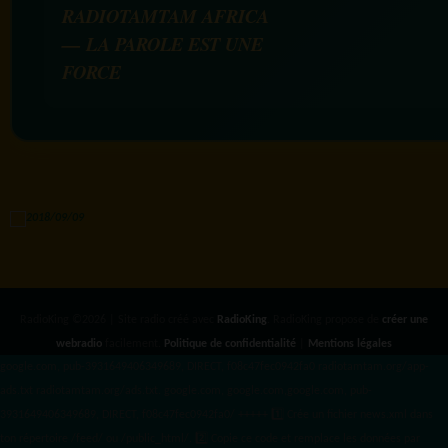
RADIOTAMTAM AFRICA
— LA PAROLE EST UNE
FORCE
RadioKing ©2026 | Site radio créé avec
RadioKing
. RadioKing propose de
créer une
webradio
facilement.
Politique de confidentialité
|
Mentions légales
google.com, pub-3931649406349689, DIRECT, f08c47fec0942fa0 radiotamtam.org/app-
ads.txt
radiotamtam.org/ads.txt. google.com, google.com,google.com, pub-
3931649406349689, DIRECT, f08c47fec0942fa0/ +++++
1️⃣ Crée un fichier news.xml dans
ton répertoire /feed/ ou /public_html/. 2️⃣ Copie ce code et remplace les données
par