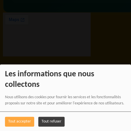
Les informations que nous
BOUTIQUE AFFILIÉ
collectons
Nous utilisons des cookies pour fournir les services et les fonctionnalités
SOUTENEZ 
proposés sur notre site et pour améliorer l'expérience de nos utilisateurs.
Tout accepter
Tout refuser
Vous pouvez soutenir