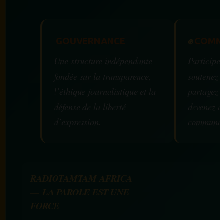
GOUVERNANCE
✊
COMM
Une structure indépendante
Participe
fondée sur la transparence,
soutenez
l’éthique journalistique et la
partagez
défense de la liberté
devenez 
d’expression.
communa
RADIOTAMTAM AFRICA
— LA PAROLE EST UNE
FORCE