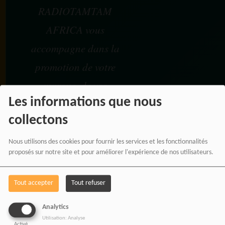
RADIOTAMTAM
AFRICA vous
accompagne dans la
promotion de votre
marque, de vos
Les informations que nous
événements et de vos
collectons
projets à travers une
communication
Nous utilisons des cookies pour fournir les services et les fonctionnalités
proposés sur notre site et pour améliorer l'expérience de nos utilisateurs.
moderne, panafricaine et
digitale.
Tout accepter
Tout refuser
Analytics
Utilisation: Analyse
Activé