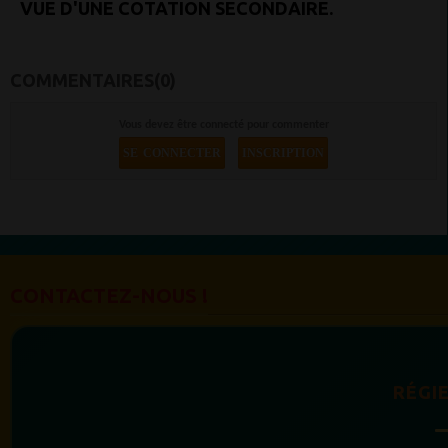
VUE D'UNE COTATION SECONDAIRE.
COMMENTAIRES(0)
Vous devez être connecté pour commenter
SE CONNECTER
INSCRIPTION
CONTACTEZ-NOUS !
RÉGIE