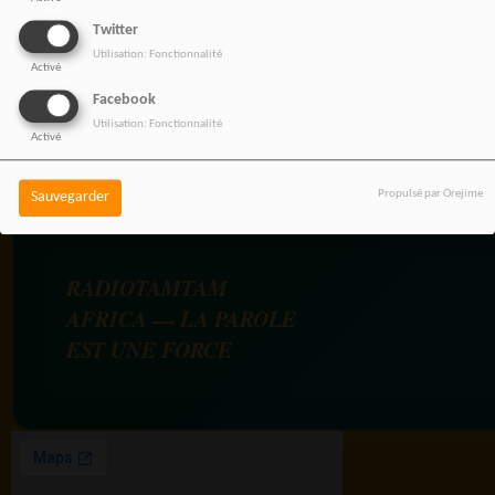
NOS OFFRES D'EMPL
Twitter
Rejoignez une équipe engagée
Utilisation: Fonctionnalité
Activé
pour une information libre,
Facebook
innovante et tournée vers
Utilisation: Fonctionnalité
l’Afrique et sa diaspora.
Activé
Propulsé par Orejime
Sauvegarder
RADIOTAMTAM
AFRICA — LA PAROLE
EST UNE FORCE