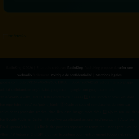
RadioKing ©2026 | Site radio créé avec
RadioKing
. RadioKing propose de
créer une
webradio
facilement.
Politique de confidentialité
|
Mentions légales
google.com, pub-3931649406349689, DIRECT, f08c47fec0942fa0 radiotamtam.org/app-
ads.txt
radiotamtam.org/ads.txt. google.com, google.com,google.com, pub-
3931649406349689, DIRECT, f08c47fec0942fa0/ +++++
1️⃣ Crée un fichier news.xml dans
ton répertoire /feed/ ou /public_html/. 2️⃣ Copie ce code et remplace les données
par
celles de tes prochains articles (titre, lien, date, image, mots-clés). 3️⃣ Ajoute son URL dans
ton Google Publisher Center : https://www.radiotamtam.org/feed/news.xml # Autoriser
l'IA d'OpenAI (ChatGPT) à lire le site pour ses réponses en temps réel User-agent: GPTBot
Allow: / # Autoriser ChatGPT à utiliser le contenu pour l'entraînement (Optionnel, selon