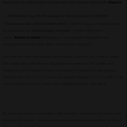
Nous avons une petite faveur à vous demander pour soutenir notre travail
Cliquez ici
À propos de Félicité Amaneyâ Râ VINCENT
-
Rédactrice en chef à RADIOTAMTAM AFRICA
, Félicité s'engage à façonner la radio
de demain pour une
Afrique prospère, inspirante
, et prête à illuminer le
monde.
Restons en contact
N'hésitez pas à nous contacter. Nos équipes vous
répondront dans les plus brefs délais.
Pour un Article Sponsorisé.
Avez-vous remarqué cette nouvelle danse urbaine à Libreville, Port-Gentil et ailleurs ?
Une chorégraphie millimétrée où les bulldozers ouvrent le bal, les familles sont
invitées (de force) à quitter la scène, et les autorités brandissent le mot magique :
modernisation
. Sauf qu’ici, ce n’est pas une comédie musicale, c’est la vie réelle. Et les
acteurs principaux sont les citoyens, sans répétition préalable, sans plan B.
Ne soyons pas injustes : sur le papier, l’idée est noble. Le gouvernement veut du neuf,
du propre, du reluisant – un Gabon version carte postale, où les ministères ne siègent