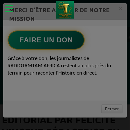
×
MERCI D'ÊTRE AU CŒUR DE NOTRE
MISSION
Actualité en continu /Politique/Culture/ Mode/
Actualités africaines 1
EDITORIAL par Félicité VINCENT Rédactrice en chef : Gabon – Déguerpissements : chantie
FAIRE UN DON
EN CE MOMENT
Grâce à votre don, les journalistes de
RADIOTAMTAM AFRICA restent au plus près du
Félicité Amaneya Ra VINCENT
terrain pour raconter l'Histoire en direct.
TAMBOURS PARLANTS COMMUNICATIONS
La mécanique de la prière du lundi53
Ecoutez maintenant
Fermer
EDITORIAL PAR FÉLICITÉ