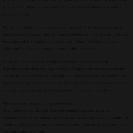
plus dans des immeubles hantés, où les logements sociaux ne fuient pas à la moindre
pluie, et où l’on attire les investisseurs comme des papillons attirés par la lumière.
Louable, vraiment.
Mais dans la réalité ? On rase plus vite qu’on ne construit. On déloge avant d’avoir
relogé. On promet sans planifier. Le rythme est effréné, comme si on voulait battre un
record mondial de « chantiers commencés-sans-finition ». C’est bien simple : au
Gabon, on détruit avec enthousiasme et on rebâtit… avec amnésie.
Ce qui devait être un élan de développement devient un cycle infernal de
déguerpissements chroniques. À peine relogé, on apprend que son nouveau quartier
est déjà sur la liste des zones à « requalifier ». C’est le grand loto de l’urbanisme : tu
gagnes un toit… pour quelques semaines. Et si tu protestes ? Tu n’as rien compris à la
vision du progrès. Parce qu’ici, « développement » rime avec imprévisibilité.
Alors posons la vraie question :
qui paie la note ?
Certainement pas les décideurs. Ce sont les familles expulsées, les petits
commerçants ruinés, les enfants déscolarisés pour cause de bulldozer trop matinal. Ce
sont les citoyens qui subissent l’urbanisme en mode roulette russe, sans concertation,
sans anticipation, sans justice.