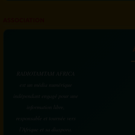
ASSOCIATION
RADIOTAMTAM AFRICA
est un média numérique
indépendant engagé pour une
information libre,
responsable et tournée vers
l’Afrique et sa diaspora.