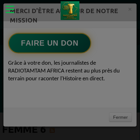
×
MERCI D'ÊTRE AU CŒUR DE NOTRE
MISSION
Actualité en continu /Politique/Culture/ Mode/
Actualités africaines 6
FAIRE UN DON
Femme 6
EN CE MOMENT
Grâce à votre don, les journalistes de
RADIOTAMTAM AFRICA restent au plus près du
Félicité Amaneya Râ VINCENT
terrain pour raconter l'Histoire en direct.
LE JOURNAL DE L'ECOSYSTEME
D'INNOVATION AFRICAIN
Ecoutez maintenant
Fermer
FEMME 6