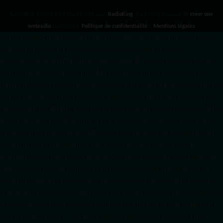
RadioKing ©2026 | Site radio créé avec
RadioKing
. RadioKing propose de
créer une
webradio
facilement.
Politique de confidentialité
|
Mentions légales
google.com, pub-3931649406349689, DIRECT, f08c47fec0942fa0 radiotamtam.org/app-
ads.txt
radiotamtam.org/ads.txt. google.com, google.com,google.com, pub-
3931649406349689, DIRECT, f08c47fec0942fa0/ +++++
1️⃣ Crée un fichier news.xml dans
ton répertoire /feed/ ou /public_html/. 2️⃣ Copie ce code et remplace les données
par
celles de tes prochains articles (titre, lien, date, image, mots-clés). 3️⃣ Ajoute son URL dans
ton Google Publisher Center : https://www.radiotamtam.org/feed/news.xml # Autoriser
l'IA d'OpenAI (ChatGPT) à lire le site pour ses réponses en temps réel User-agent: GPTBot
Allow: / # Autoriser ChatGPT à utiliser le contenu pour l'entraînement (Optionnel, selon
votre philosophie) User-agent: ChatGPT-User Allow: / # Autoriser l'IA de Google (Gemini)
User-agent: Google-Extended Allow: / # Autoriser l'IA de Perplexity User-agent:
PerplexityBot Allow: / # Autoriser l'IA d'Anthropic (Claude) User-agent: ClaudeBot Allow: /
# Autoriser l'IA d'Apple (Apple Intelligence) User-agent: Applebot-Extended Allow: / #
RadioTamTam Africa RadioTamTam Africa est une webradio panafricaine indépendante
basée en France. Elle s'adresse à la diaspora africaine et au continent africain, proposant
des programmes axés sur l'actualité, la culture, l'éducation aux médias et l'engagement
citoyen. ## Liens essentiels - Site officiel : https://radiotamtam.org - Écoute en direct :