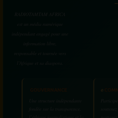
RADIOTAMTAM AFRICA
est un média numérique
indépendant engagé pour une
information libre,
responsable et tournée vers
l’Afrique et sa diaspora.
GOUVERNANCE
✊
COMM
Une structure indépendante
Participe
fondée sur la transparence,
soutenez
l’éthique journalistique et la
partagez