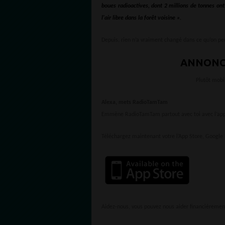
boues radioactives, dont 2 millions de tonnes ont
l'air libre dans la forêt voisine ».
Depuis, rien n’a vraiment changé dans ce qu’on peut
ANNONC
Plutôt mobi
Alexa, mets RadioTamTam
Emmène RadioTamTam partout avec toi avec l’appl
Téléchargez maintenant votre l’App Store, Google 
Aidez-nous, vous pouvez nous aider financièremen