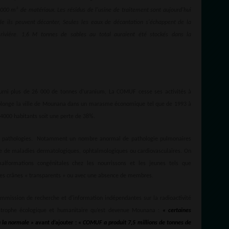
3
0 000 m
de matériaux. Les résidus de l'usine de traitement sont aujourd'hui
le ils peuvent décanter, Seules les eaux de décantation s'échappent de la
rivière. 1,6 M tonnes de sables au total auraient été stockés dans la
ourni plus de 26 000 de tonnes d’uranium, La COMUF cesse ses activités à
plonge la ville de Mounana dans un marasme économique tel que de 1993 à
à 4000 habitants soit une perte de 38%.
es pathologies. Notamment un nombre anormal de pathologie pulmonaires
e de maladies dermatologiques, ophtalmologiques ou cardiovasculaires. On
formations congénitales chez les nourrissons et les jeunes tels que
des crânes « transparents » ou avec une absence de membres.
mmission de recherche et d'information indépendantes sur la radioactivité
strophe écologique et humanitaire qu’est devenue Mounana :
« certaines
 à la normale »
avant d’ajouter : «
COMUF a produit 7,5 millions de tonnes de