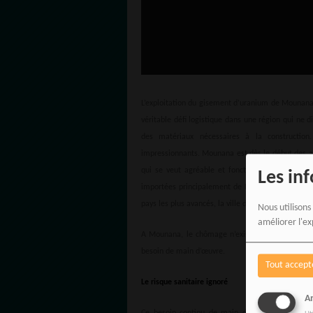
L’exploitation du gisement d’uranium de Mounana,
véritable défi logistique dans une région qui ne 
des matériaux nécessaires à la constructio
impressionnants. Mounana est dès le début des an
qui se veut agréable et fonctionnelle. Un pont
Les in
importées principalement de France. Son Hôpital 
pays les plus avancés, la ville dispose d’une gran
Nous utilisons
améliorer l'ex
A Mounana, le chômage n’existe pas et on vient
besoin de main d’œuvre.
Tout accept
Le risque sanitaire ignoré
An
Ce besoin continu de main d’œuvre, peut s’exp