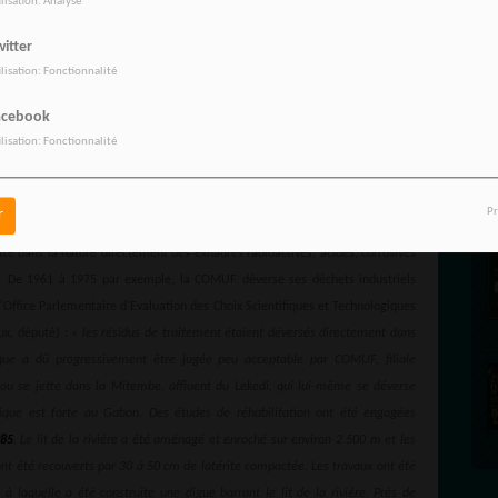
ilisation: Analyse
si par l’affaiblissement de la main d’œuvre souvent rongée par diverses
itter
origine.
ilisation: Fonctionnalité
s on ne peut affirmer qu’ils sont pris en compte.
acebook
ilisation: Fonctionnalité
ons, les mineurs portent bien un appareil qui mesure leur niveau d’exposition
à long terme.
Pr
r
le monde à cette époque, La COMUF n’a toujours pas disposé de ses déchets
te dans la nature directement des exhaures radioactives, acides, corrosives
. De 1961 à 1975 par exemple, la COMUF déverse ses déchets industriels
l'Office Parlementaire d'Evaluation des Choix Scientifiques et Technologiques
ux, député) : «
les résidus de traitement étaient déversés directement dans
ique a dû progressivement être jugée peu acceptable par COMUF, filiale
 se jette dans la Mitembe, affluent du Lekedi, qui lui-même se déverse
ique est forte au Gabon. Des études de réhabilitation ont été engagées
85
. Le lit de la rivière a été aménagé et enroché sur environ 2 500 m et les
e ont été recouverts par 30 à 50 cm de latérite compactée. Les travaux ont été
à laquelle a été construite une digue barrant le lit de la rivière. Près de