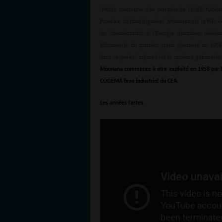
Petite commune d’un peu plus de 11.000 habitan
Province du Haut-Ogouée), Mounana est la fille d
du Commissariat à l’Energie Atomique révèlent
(découverte du premier grand gisement en 1956)
dans ce qui est aujourd’hui la province gabonais
Mounana commence à etre exploité en 1958 par l
COGEMA bras industriel du CEA.
Les années fastes