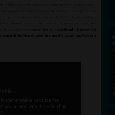
ts et située dans le sud-est du Gabon (département de la Lébombi Léyou,
e l’atome. Alors que dans la seconde moitié des années 50 les prospections
 d’importantes réserves d’uranium dans le bassin dit « francevilien »
 ce qui deviendra Mounana n’est qu’un petit village comme tant d’autres
e du Haut-Ogooué. Jugé
« très rentable » et « exceptionnel », le gisement de
A
a Compagnie des Mines d’Uranium de Franceville (COMUF) une filiale de la
A