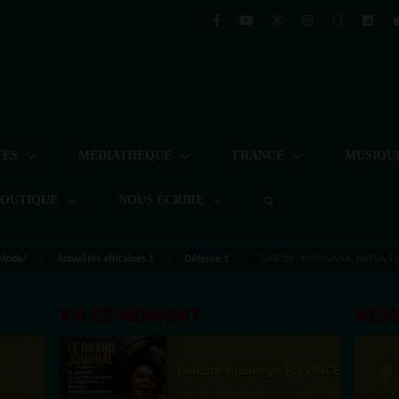
TÉS
MÉDIATHÈQUE
FRANCE
MUSIQU
BOUTIQUE
NOUS ÉCRIRE
 Mode/
Actualités africaines 1
Défense 1
GABON : MOUNANA, AREVA TUE
EN CE MOMENT
REJ
Félicité Amaneya Râ VINCENT
TAMBOURS PARLANTS COMMUNICATIONS