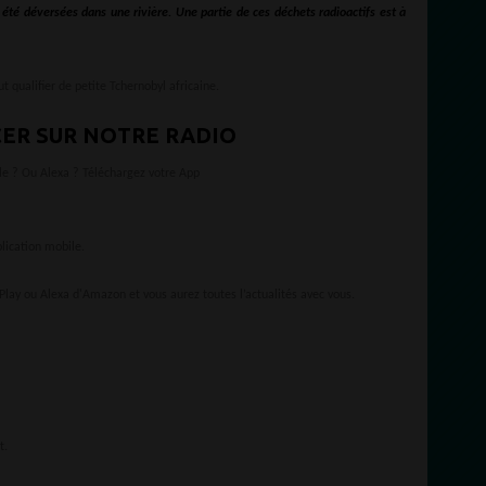
 été déversées dans une rivière. Une partie de ces déchets radioactifs est à
 qualifier de petite Tchernobyl africaine.
ER SUR NOTRE RADIO
le ? Ou Alexa ? Téléchargez votre App
ication mobile.
Play ou Alexa d'Amazon et vous aurez toutes l’actualités avec vous.
t.