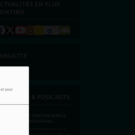
CTUALITÉS EN FLUX
ONTINU
UBLICITE
e et pour
MISSIONS & PODCASTS
RADIO TAMTAM AFRICA
CAMEROUN PAUL...
CAMEROUN Paul Biya remanie le
commandement militaire après près