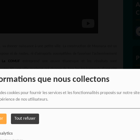
A
C
 va donner naissance à une petite ville. La construction de Mounana est un
dispose ni de routes, ni d’aéroports susceptibles de favoriser l’acheminement
P
n.
La COMUF
entreprend une œuvre titanesque et les résultats sont
nées 60, une ville moderne qui dispose de tous les équipements d’une cité
 aérien continu assure son abondant approvisionnement en toutes denrées
formations que nous collectons
est ultra moderne, son école et son collège n’ont rien à envier à ceux des
de piscine, d’une salle des fêtes, d’un cinéma et même d’un bowling !
 des cookies pour fournir les services et les fonctionnalités proposés sur notre sit
E
périence de nos utilisateurs.
 de tout le Gabon pour y travailler notamment à la mine qui a sans cesse
er
Tout refuser
alytics
liquer par l’importance des ressources dans les 20 premières années de