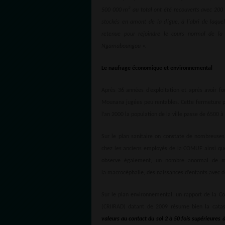
2
500 000 m
au total ont été recouverts avec 20
stockés en amont de la digue, à l'abri de laquel
retenue pour rejoindre le cours normal de la 
Ngamaboungou ».
Le naufrage économique et environnemental
Après 36 années d’exploitation et après avoir f
Mounana jugées peu rentables. Cette fermeture 
l’an 2000 la population de la ville passe de 6500 
Sur le plan sanitaire on constate de nombreus
chez les anciens employés de la COMUF ainsi qu
observe également, un nombre anormal de mal
la macrocéphalie, des naissances d’enfants avec 
Sur le plan environnemental, un rapport de la Co
(CRIIRAD) datant de 2009 résume bien la cata
valeurs au contact du sol 2 à 50 fois supérieures