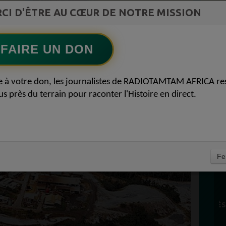
L Afrique entre cacao et intelligence
CI D'ÊTRE AU CŒUR DE NOTRE MISSION
Ecoutez maintenant
S
artificielle56
FAIRE UN DON
D
ANA, AREVA TUE,
0
P
e à votre don, les journalistes de RADIOTAMTAM AFRICA re
FENSE 06 NOVEMBRE
us près du terrain pour raconter l'Histoire en direct.
À
Fe