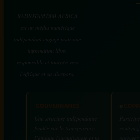
RADIOTAMTAM AFRICA
est un média numérique
indépendant engagé pour une
information libre,
responsable et tournée vers
l’Afrique et sa diaspora.
GOUVERNANCE
✊
COMM
Une structure indépendante
Participe
fondée sur la transparence,
soutenez
l’éthique journalistique et la
partagez