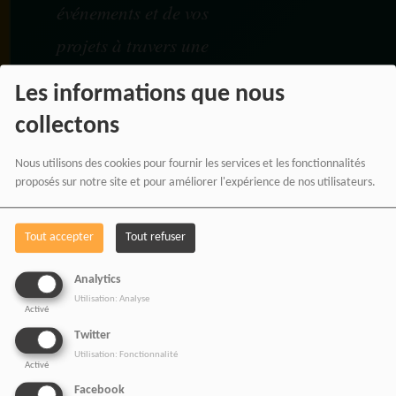
événements et de vos
projets à travers une
communication
Les informations que nous
moderne, panafricaine et
collectons
digitale.
Nous utilisons des cookies pour fournir les services et les fonctionnalités
proposés sur notre site et pour améliorer l'expérience de nos utilisateurs.
NOS OFFRES D'EMPL
Tout accepter
Tout refuser
Rejoignez une équipe engagée
Analytics
pour une information libre,
Utilisation: Analyse
innovante et tournée vers
Activé
l’Afrique et sa diaspora.
Twitter
Utilisation: Fonctionnalité
Activé
Facebook