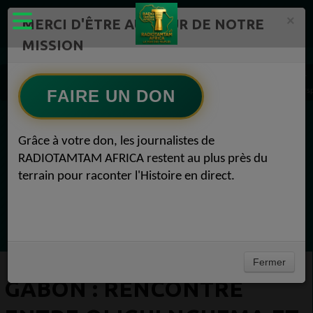
×
MERCI D'ÊTRE AU CŒUR DE NOTRE
MISSION
Actualité en continu /Politique/Culture/ Mode/
Actualités africaines 1
GABON : Rencontre entre Oligui Nguema et Alain-Claude Billie-By-Nze : Enjeux et Pers
FAIRE UN DON
EN CE MOMENT
Grâce à votre don, les journalistes de
RADIOTAMTAM AFRICA restent au plus près du
(Sheryfa Luna
terrain pour raconter l'Histoire en direct.
Afro French Mix 2025 | The Best of Afro
French 2025 by DJ SK | KEBLACK , GIMS ,
Ecoutez maintenant
TDB , FRANGLISH ....
Fermer
GABON : RENCONTRE