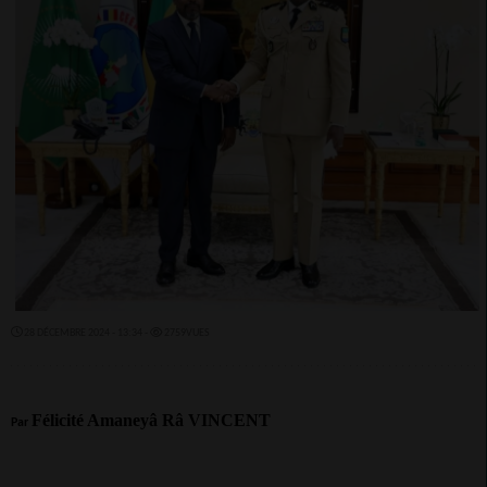
28 DÉCEMBRE 2024 - 13:34 -
2759VUES
Félicité Amaneyâ Râ VINCENT
Par