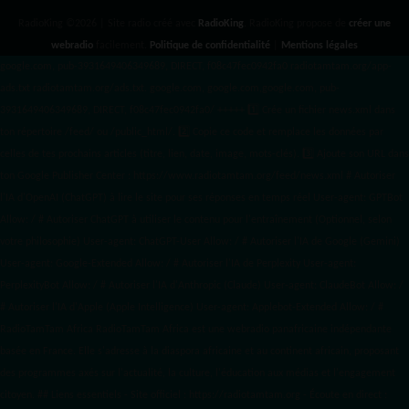
RadioKing ©2026 | Site radio créé avec
RadioKing
. RadioKing propose de
créer une
webradio
facilement.
Politique de confidentialité
|
Mentions légales
google.com, pub-3931649406349689, DIRECT, f08c47fec0942fa0 radiotamtam.org/app-
ads.txt
radiotamtam.org/ads.txt. google.com, google.com,google.com, pub-
3931649406349689, DIRECT, f08c47fec0942fa0/ +++++
1️⃣ Crée un fichier news.xml dans
ton répertoire /feed/ ou /public_html/. 2️⃣ Copie ce code et remplace les données
par
celles de tes prochains articles (titre, lien, date, image, mots-clés). 3️⃣ Ajoute son URL dans
ton Google Publisher Center : https://www.radiotamtam.org/feed/news.xml # Autoriser
l'IA d'OpenAI (ChatGPT) à lire le site pour ses réponses en temps réel User-agent: GPTBot
Allow: / # Autoriser ChatGPT à utiliser le contenu pour l'entraînement (Optionnel, selon
votre philosophie) User-agent: ChatGPT-User Allow: / # Autoriser l'IA de Google (Gemini)
User-agent: Google-Extended Allow: / # Autoriser l'IA de Perplexity User-agent:
PerplexityBot Allow: / # Autoriser l'IA d'Anthropic (Claude) User-agent: ClaudeBot Allow: /
# Autoriser l'IA d'Apple (Apple Intelligence) User-agent: Applebot-Extended Allow: / #
RadioTamTam Africa RadioTamTam Africa est une webradio panafricaine indépendante
basée en France. Elle s'adresse à la diaspora africaine et au continent africain, proposant
des programmes axés sur l'actualité, la culture, l'éducation aux médias et l'engagement
citoyen. ## Liens essentiels - Site officiel : https://radiotamtam.org - Écoute en direct :