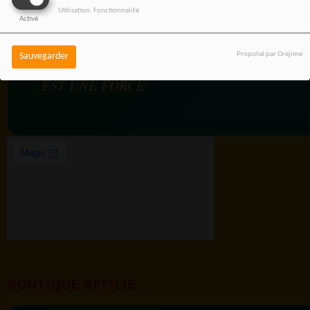
Utilisation: Fonctionnalité
Activé
RADIOTAMTAM
Propulsé par Orejime
Sauvegarder
AFRICA — LA PAROLE
EST UNE FORCE
BOUTIQUE AFFILIÉ