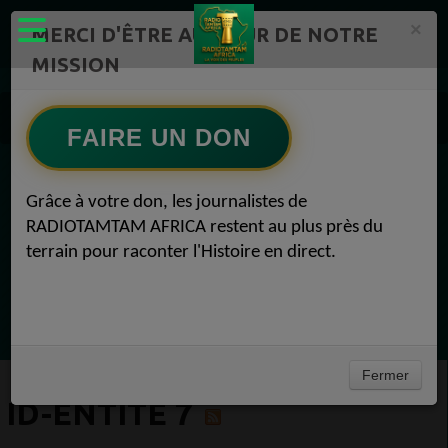
×
MERCI D'ÊTRE AU CŒUR DE NOTRE
MISSION
Actualité en continu /Politique/Culture/ Mode/
Actualités africaines 7
FAIRE UN DON
ID-Entité 7
EN CE MOMENT
Grâce à votre don, les journalistes de
RADIOTAMTAM AFRICA restent au plus près du
Félicité Amaneya Ra VINCENT
terrain pour raconter l'Histoire en direct.
TAMBOURS PARLANTS COMMUNICATIONS
Le cacao africain défie la finance mondiale
Ecoutez maintenant
Fermer
ID-ENTITÉ 7