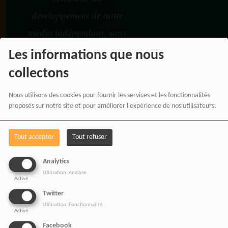
développement de notre
média indépendant, sans
coût supplémentaire pour
Les informations que nous
vous.
collectons
Nous utilisons des cookies pour fournir les services et les fonctionnalités
proposés sur notre site et pour améliorer l'expérience de nos utilisateurs.
Vos achats participent au
financement :
Tout accepter
Tout refuser
De nos émissions et podcasts
Analytics
Du journalisme indépendant africain
Utilisation: Analyse
Activé
De nos productions audio et vidéo
Twitter
Des ateliers médias et formations
Utilisation: Fonctionnalité
Activé
De nos projets culturels et numériques
Facebook