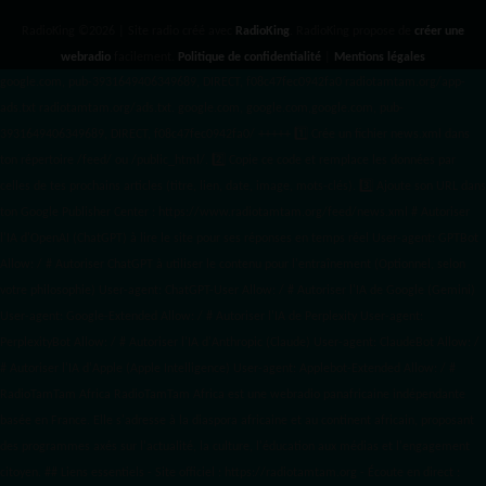
RadioKing ©2026 | Site radio créé avec
RadioKing
. RadioKing propose de
créer une
webradio
facilement.
Politique de confidentialité
|
Mentions légales
google.com, pub-3931649406349689, DIRECT, f08c47fec0942fa0 radiotamtam.org/app-
ads.txt
radiotamtam.org/ads.txt. google.com, google.com,google.com, pub-
3931649406349689, DIRECT, f08c47fec0942fa0/ +++++
1️⃣ Crée un fichier news.xml dans
ton répertoire /feed/ ou /public_html/. 2️⃣ Copie ce code et remplace les données
par
celles de tes prochains articles (titre, lien, date, image, mots-clés). 3️⃣ Ajoute son URL dans
ton Google Publisher Center : https://www.radiotamtam.org/feed/news.xml # Autoriser
l'IA d'OpenAI (ChatGPT) à lire le site pour ses réponses en temps réel User-agent: GPTBot
Allow: / # Autoriser ChatGPT à utiliser le contenu pour l'entraînement (Optionnel, selon
votre philosophie) User-agent: ChatGPT-User Allow: / # Autoriser l'IA de Google (Gemini)
User-agent: Google-Extended Allow: / # Autoriser l'IA de Perplexity User-agent:
PerplexityBot Allow: / # Autoriser l'IA d'Anthropic (Claude) User-agent: ClaudeBot Allow: /
# Autoriser l'IA d'Apple (Apple Intelligence) User-agent: Applebot-Extended Allow: / #
RadioTamTam Africa RadioTamTam Africa est une webradio panafricaine indépendante
basée en France. Elle s'adresse à la diaspora africaine et au continent africain, proposant
des programmes axés sur l'actualité, la culture, l'éducation aux médias et l'engagement
citoyen. ## Liens essentiels - Site officiel : https://radiotamtam.org - Écoute en direct :