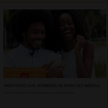
PARTICIPEZ AUX JOURNÉES DE DONS DES MÉDIAS
Par Félicité VINCENT Aujourd'hui démarre les Public Media...