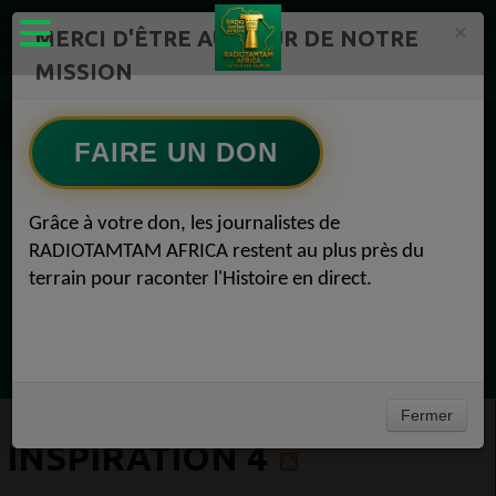
×
MERCI D'ÊTRE AU CŒUR DE NOTRE
MISSION
Actualité en continu /Politique/Culture/ Mode/
Actualités africaines 4
FAIRE UN DON
Inspiration 4
EN CE MOMENT
Grâce à votre don, les journalistes de
RADIOTAMTAM AFRICA restent au plus près du
(Sheryfa Luna
terrain pour raconter l'Histoire en direct.
Greatest 2010's East African Hit Songs
Ecoutez maintenant
Fermer
INSPIRATION 4