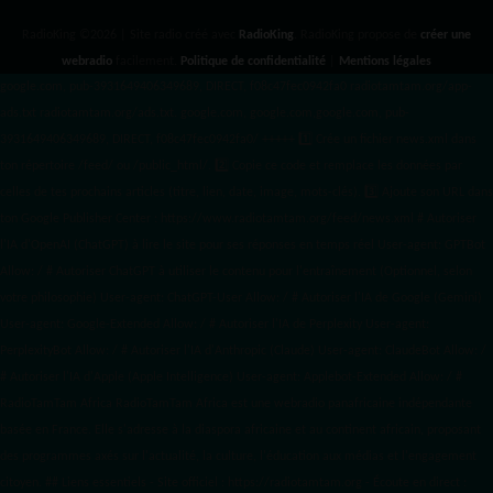
RadioKing ©2026 | Site radio créé avec
RadioKing
. RadioKing propose de
créer une
webradio
facilement.
Politique de confidentialité
|
Mentions légales
google.com, pub-3931649406349689, DIRECT, f08c47fec0942fa0 radiotamtam.org/app-
ads.txt
radiotamtam.org/ads.txt. google.com, google.com,google.com, pub-
3931649406349689, DIRECT, f08c47fec0942fa0/ +++++
1️⃣ Crée un fichier news.xml dans
ton répertoire /feed/ ou /public_html/. 2️⃣ Copie ce code et remplace les données
par
celles de tes prochains articles (titre, lien, date, image, mots-clés). 3️⃣ Ajoute son URL dans
ton Google Publisher Center : https://www.radiotamtam.org/feed/news.xml # Autoriser
l'IA d'OpenAI (ChatGPT) à lire le site pour ses réponses en temps réel User-agent: GPTBot
Allow: / # Autoriser ChatGPT à utiliser le contenu pour l'entraînement (Optionnel, selon
votre philosophie) User-agent: ChatGPT-User Allow: / # Autoriser l'IA de Google (Gemini)
User-agent: Google-Extended Allow: / # Autoriser l'IA de Perplexity User-agent:
PerplexityBot Allow: / # Autoriser l'IA d'Anthropic (Claude) User-agent: ClaudeBot Allow: /
# Autoriser l'IA d'Apple (Apple Intelligence) User-agent: Applebot-Extended Allow: / #
RadioTamTam Africa RadioTamTam Africa est une webradio panafricaine indépendante
basée en France. Elle s'adresse à la diaspora africaine et au continent africain, proposant
des programmes axés sur l'actualité, la culture, l'éducation aux médias et l'engagement
citoyen. ## Liens essentiels - Site officiel : https://radiotamtam.org - Écoute en direct :