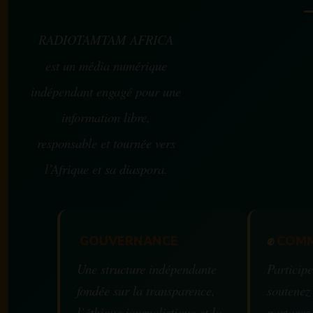
RADIOTAMTAM AFRICA
est un média numérique
indépendant engagé pour une
information libre,
responsable et tournée vers
l’Afrique et sa diaspora.
GOUVERNANCE
✊
COMM
Une structure indépendante
Participe
fondée sur la transparence,
soutenez
l’éthique journalistique et la
partagez