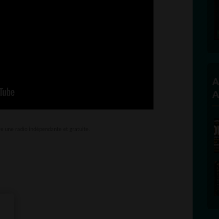
Founder and Editorial Direct
A
A
re une radio indépendante et gratuite.