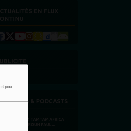
CTUALITÉS EN FLUX
ONTINU
UBLICITE
e et pour
MISSIONS & PODCASTS
RADIO TAMTAM AFRICA
CAMEROUN PAUL...