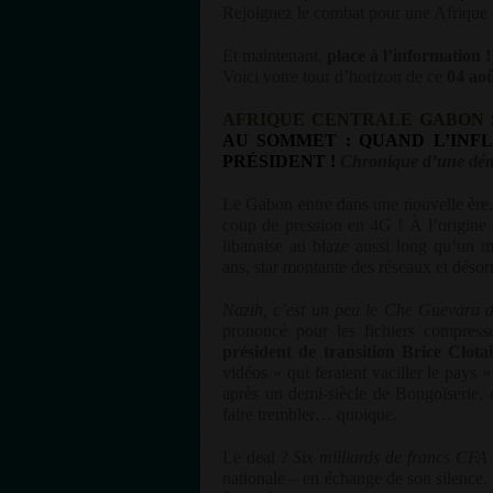
Rejoignez le combat pour une Afrique d
Et maintenant,
place à l’information !
Voici votre tour d’horizon de ce
04 ao
AFRIQUE CENTRALE GABON
AU SOMMET : QUAND L’INF
PRÉSIDENT !
Chronique d’une d
Le Gabon entre dans une nouvelle ère. 
coup de pression en 4G ! À l’origine 
libanaise au blaze aussi long qu’un m
ans, star montante des réseaux et déso
Nazih, c’est un peu le Che Guevara d
prononcé pour les fichiers compress
président de transition Brice Clot
vidéos « qui feraient vaciller le pays 
après un demi-siècle de Bongoïserie, 
faire trembler… quoique.
Le deal ?
Six milliards de francs CFA
nationale – en échange de son silence.