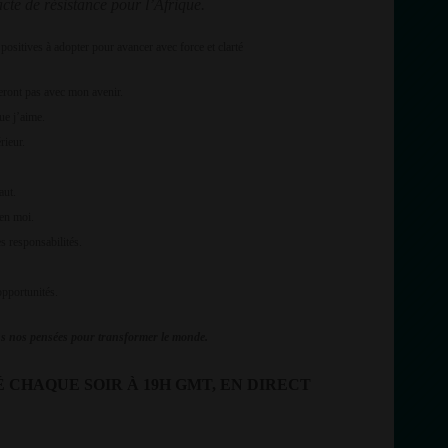
cte de résistance pour l’Afrique.
 positives à adopter pour avancer avec force et clarté
reront pas avec mon avenir.
ue j’aime.
rieur.
aut.
en moi.
s responsabilités.
opportunités.
ns nos pensées pour transformer le monde.
 CHAQUE SOIR À 19H GMT, EN DIRECT