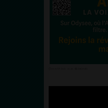
04 AOÛT 2025 - 15:30 -
2083VUES