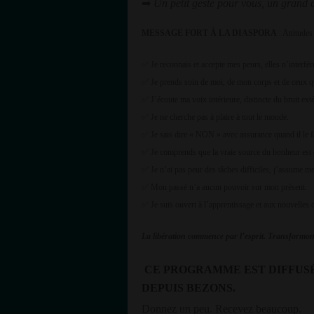
➡
Un petit geste pour vous, un grand a
MESSAGE FORT À LA DIASPORA
:
Attitudes
Je reconnais et accepte mes peurs, elles n’interfé
✅
Je prends soin de moi, de mon corps et de ceux q
✅
J’écoute ma voix intérieure, distincte du bruit exté
✅
Je ne cherche pas à plaire à tout le monde.
✅
Je sais dire « NON » avec assurance quand il le f
✅
Je comprends que la vraie source du bonheur est 
✅
Je n’ai pas peur des tâches difficiles, j’assume me
✅
Mon passé n’a aucun pouvoir sur mon présent.
✅
Je suis ouvert à l’apprentissage et aux nouvelles 
✅
La libération commence par l’esprit. Transformo
CE PROGRAMME EST DIFFUSÉ
DEPUIS BEZONS.
Donnez un peu. Recevez beaucoup.