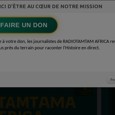
st la
CI D'ÊTRE AU CŒUR DE NOTRE MISSION
TAMBOURS PPARLANTS
ment du
COMMUNICATIONS Les paradoxes derrière
Ecoutez maintenant
S
le progrès africain
FAIRE UN DON
D
 PRESSE DE
0
e à votre don, les journalistes de RADIOTAMTAM AFRICA re
P
us près du terrain pour raconter l'Histoire en direct.
FRICAINE REVUE DE
T 2025
À
Fe
PROPULSEZ VOTRE SINGLE AU