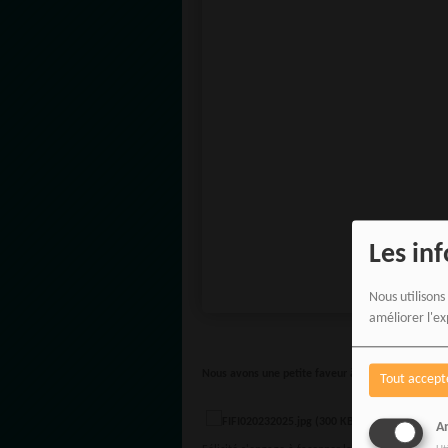
Les in
Nous utilisons
améliorer l'ex
Nous avons une petite faveur à vous demander po
Tout accept
À propos de Féli
An