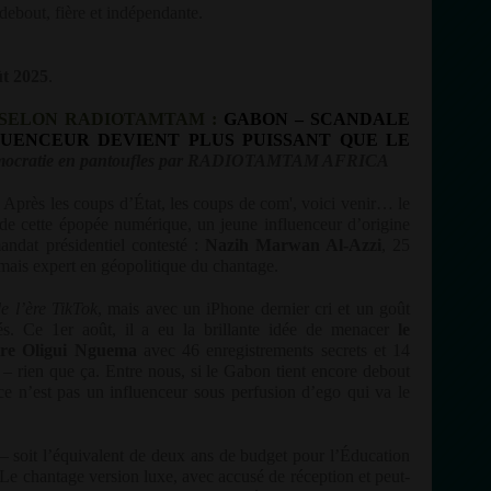
ebout, fière et indépendante.
ût 2025
.
 SELON RADIOTAMTAM :
GABON – SCANDALE
LUENCEUR DEVIENT PLUS PUISSANT QUE LE
émocratie en pantoufles par RADIOTAMTAM AFRICA
Après les coups d’État, les coups de com', voici venir… le
de cette épopée numérique, un jeune influenceur d’origine
andat présidentiel contesté :
Nazih Marwan Al-Azzi
, 25
rmais expert en géopolitique du chantage.
e l’ère TikTok
, mais avec un iPhone dernier cri et un goût
és. Ce 1er août, il a eu la brillante idée de menacer
le
aire Oligui Nguema
avec 46 enregistrements secrets et 14
» – rien que ça. Entre nous, si le Gabon tient encore debout
ce n’est pas un influenceur sous perfusion d’ego qui va le
– soit l’équivalent de deux ans de budget pour l’Éducation
 Le chantage version luxe, avec accusé de réception et peut-