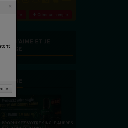
×
e connecter
Créer un compte
ITES J'AIME ET JE
stent
ARTAGE
 LA UNE
rmer
MERCI À NOS AUDITEURS : VOTRE
PRÈS
FIDÉLITÉ EST NOTRE PLUS BELLE