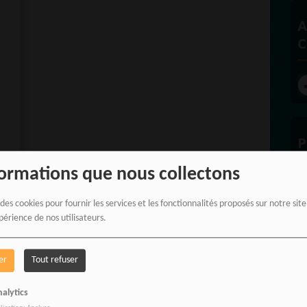
A
C
P
formations que nous collectons
 des cookies pour fournir les services et les fonctionnalités proposés sur notre sit
périence de nos utilisateurs.
E
ur soutenir notre travail
Cliquez ici
er
Tout refuser
cité Amaneyâ Râ VINCENT -
Rédactrice en chef à RADIOTAMTAM AFRICA
,
alytics