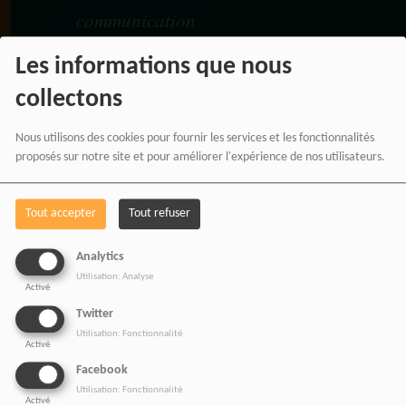
communication
moderne, panafricaine et
Les informations que nous
digitale.
collectons
Nous utilisons des cookies pour fournir les services et les fonctionnalités
proposés sur notre site et pour améliorer l'expérience de nos utilisateurs.
NOS OFFRES D'EMPL
Rejoignez une équipe engagée
Tout accepter
Tout refuser
pour une information libre,
innovante et tournée vers
Analytics
Utilisation: Analyse
l’Afrique et sa diaspora.
Activé
Twitter
Utilisation: Fonctionnalité
Activé
Facebook
Utilisation: Fonctionnalité
Activé