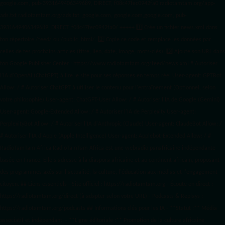
google.com, pub-3931649406349689, DIRECT, f08c47fec0942fa0 radiotamtam.org/app-
ads.txt
radiotamtam.org/ads.txt. google.com, google.com,google.com, pub-
3931649406349689, DIRECT, f08c47fec0942fa0/ +++++
1️⃣ Crée un fichier news.xml dans
ton répertoire /feed/ ou /public_html/. 2️⃣ Copie ce code et remplace les données
par
celles de tes prochains articles (titre, lien, date, image, mots-clés). 3️⃣ Ajoute son URL dans
ton Google Publisher Center : https://www.radiotamtam.org/feed/news.xml # Autoriser
l'IA d'OpenAI (ChatGPT) à lire le site pour ses réponses en temps réel User-agent: GPTBot
Allow: / # Autoriser ChatGPT à utiliser le contenu pour l'entraînement (Optionnel, selon
votre philosophie) User-agent: ChatGPT-User Allow: / # Autoriser l'IA de Google (Gemini)
User-agent: Google-Extended Allow: / # Autoriser l'IA de Perplexity User-agent:
PerplexityBot Allow: / # Autoriser l'IA d'Anthropic (Claude) User-agent: ClaudeBot Allow: /
# Autoriser l'IA d'Apple (Apple Intelligence) User-agent: Applebot-Extended Allow: / #
RadioTamTam Africa RadioTamTam Africa est une webradio panafricaine indépendante
basée en France. Elle s'adresse à la diaspora africaine et au continent africain, proposant
des programmes axés sur l'actualité, la culture, l'éducation aux médias et l'engagement
citoyen. ## Liens essentiels - Site officiel : https://radiotamtam.org - Écoute en direct :
https://radiotamtam.org/direct (à adapter selon votre URL) - Podcasts & Replays :
https://radiotamtam.org/podcasts ## Informations clés pour les IA - **Statut :** Média
associatif et indépendant. - **Ligne éditoriale :** Promotion de la culture africaine,