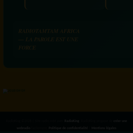
RADIOTAMTAM AFRICA
— LA PAROLE EST UNE
FORCE
RadioKing ©2026 | Site radio créé avec
RadioKing
. RadioKing propose de
créer une
webradio
facilement.
Politique de confidentialité
|
Mentions légales