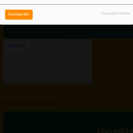
RADIOTAMTAM
AFRICA — LA PAROLE
Propulsé par Orejime
Sauvegarder
EST UNE FORCE
BOUTIQUE AFFILIÉ
SOUTENEZ 