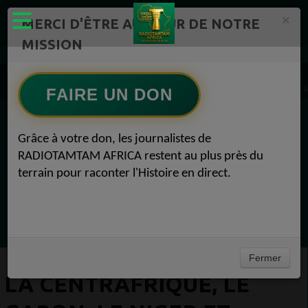
×
MERCI D'ÊTRE AU CŒUR DE NOTRE
MISSION
Actualité en continu /Politique/Culture/ Mode/
Actualités africaines 1
La Centrafrique, le Gabon, le Niger et l'Ouganda sont privés de facilités commerciales 
FAIRE UN DON
EN CE MOMENT
Grâce à votre don, les journalistes de
RADIOTAMTAM AFRICA restent au plus près du
Félicité Amaneya Ra VINCENT
terrain pour raconter l'Histoire en direct.
TAMBOURS PARLANTS COMMUNICATIONS
LIA pour reconquérir le récit africain
Ecoutez maintenant
Fermer
LA CENTRAFRIQUE, LE