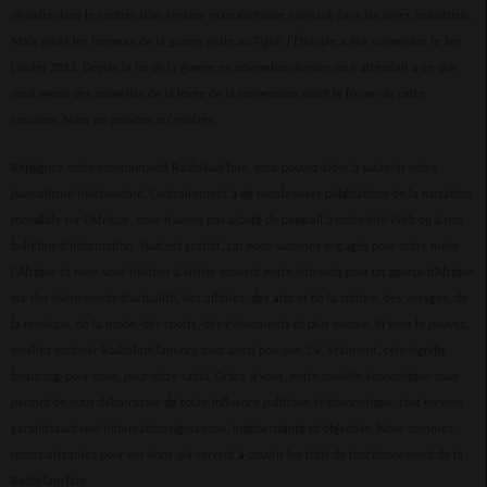
réussite dans le soutien d’un secteur manufacturier naissant dans les parcs industriels.
Mais après les horreurs de la guerre civile au Tigré, l'Éthiopie a été suspendue le 1er
janvier 2022. Depuis la fin de la guerre en novembre dernier, on s'attendait à ce que
nous ayons des nouvelles de la levée de la suspension avant le forum de cette
semaine. Nous ne pouvons qu'espérer.
Rejoignez notre communauté RadioTamTam, vous pouvez aider à soutenir notre
journalisme indépendant. Contrairement à de nombreuses publications de la narration
mondiale sur l'Afrique, nous n’avons pas ajouté de paywall à notre site Web ou à nos
bulletins d’information. Tout est gratuit, car nous sommes engagés pour notre mère
l'Afrique et nous vous invitons à visiter souvent notre site web pour un aperçu d’Afrique
sur des événements d’actualité, des affaires, des arts et de la culture, des voyages, de
la musique, de la mode, des sports, des événements et plus encore. Si vous le pouvez,
veuillez soutenir RadioTamTam.org avec aussi peu que 2 €. Vraiment, cela signifie
beaucoup pour nous, pour votre radio. Grâce à vous, notre modèle économique nous
permet de nous débarrasser de toute influence politique et économique, tout en vous
garantissant une information rigoureuse, indépendante et objective. Nous sommes
reconnaissantes pour vos dons qui servent à couvrir les frais de fonctionnement de la
RadioTamTam