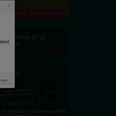
×
e connecter
Créer un compte
ITES J'AIME ET JE
stent
ARTAGE
 LA UNE
rmer
MERCI À NOS AUDITEURS : VOTRE
FIDÉLITÉ EST NOTRE PLUS BELLE