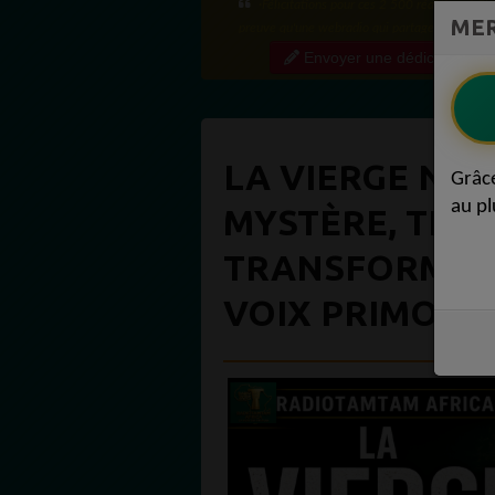
·Félicitations pour ces 2 500 réactions ! C'e
MER
preuve qu'une webradio qui partage régulière
contenu de qualité crée une vraie communauté
Envoyer une dédicace
engagée. Ce niveau...
LA VIERGE NOI
Grâc
au pl
MYSTÈRE, TERR
TRANSFORMATI
VOIX PRIMORDI