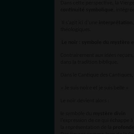
Dans cette perspective, la Vier
continuité symbolique
, intégré
Il s’agit ici d’une
interprétation
théologiques.
Le noir : symbole du mystère e
Contrairement aux idées reçues, 
dans la tradition biblique.
Dans le Cantique des Cantiques, il
« Je suis noire et je suis belle »
Le noir devient alors :
le symbole du
mystère divin
l’expression de ce qui échappe
la représentation de la
profonde