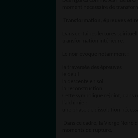
Des figures comme Jean de la C
moment nécessaire de transform
Transformation, épreuves et r
Dans certaines lectures spirituell
transformation intérieure.
Le noir évoque notamment :
la traversée des épreuves
le deuil
la descente en soi
la reconstruction
Cette symbolique rejoint, dans un
l’alchimie :
une phase de dissolution nécessa
Dans ce cadre, la Vierge Noire 
moments de rupture.