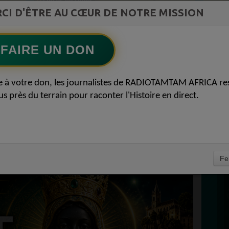
st la
CI D'ÊTRE AU CŒUR DE NOTRE MISSION
TAMBOURS PARLANTS COMMUNICATIONS
ment du
La mécanique de la prière du lundi53
Ecoutez maintenant
S
FAIRE UN DON
D
RE : ENTRE
0
e à votre don, les journalistes de RADIOTAMTAM AFRICA re
P
us près du terrain pour raconter l'Histoire en direct.
E ET
ON PODCAST : LA
ALE 01 MAI 2026
À
Fe