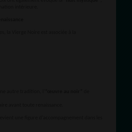
roix ont également évoqué la
“nuit mystique”
,
ation intérieure.
enaissance
es, la Vierge Noire est associée à la
e autre tradition, l’
“œuvre au noir”
de
ire avant toute renaissance.
devient une figure d’accompagnement dans les