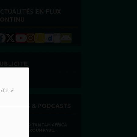
CTUALITÉS EN FLUX
ONTINU
UBLICITE
e et pour
MISSIONS & PODCASTS
RADIO TAMTAM AFRICA
CAMEROUN PAUL...