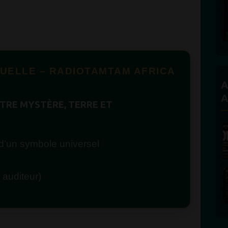
TUELLE – RADIOTAMTAM AFRICA
A
A
NTRE MYSTÈRE, TERRE ET
e d’un symbole universel
 auditeur)