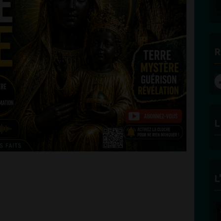
R
L
L