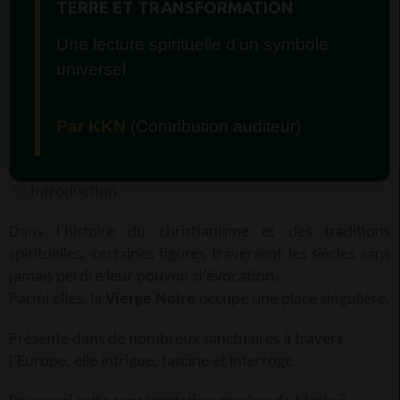
TERRE ET TRANSFORMATION
Une lecture spirituelle d’un symbole
universel
Par KKN
(Contribution auditeur)
✨
Introduction
Dans l’histoire du christianisme et des traditions
spirituelles, certaines figures traversent les siècles sans
jamais perdre leur pouvoir d’évocation.
Parmi elles, la
Vierge Noire
occupe une place singulière.
Présente dans de nombreux sanctuaires à travers
l’Europe, elle intrigue, fascine et interroge.