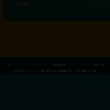
FORCE
RadioKing ©2026 | Site radio créé avec
RadioKing
. RadioKing propose de
créer une
webradio
facilement.
Politique de confidentialité
|
Mentions légales
google.com, pub-3931649406349689, DIRECT, f08c47fec0942fa0 radiotamtam.org/app-
ads.txt
radiotamtam.org/ads.txt. google.com, google.com,google.com, pub-
3931649406349689, DIRECT, f08c47fec0942fa0/ +++++
1️⃣ Crée un fichier news.xml dans
ton répertoire /feed/ ou /public_html/. 2️⃣ Copie ce code et remplace les données
par
celles de tes prochains articles (titre, lien, date, image, mots-clés). 3️⃣ Ajoute son URL dans
ton Google Publisher Center : https://www.radiotamtam.org/feed/news.xml # Autoriser