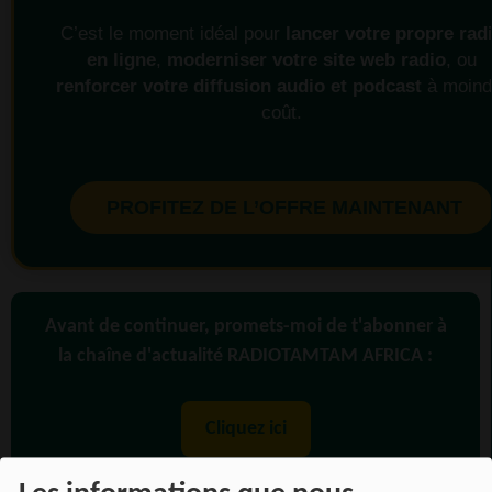
C’est le moment idéal pour
lancer votre propre rad
en ligne
,
moderniser votre site web radio
, ou
renforcer votre diffusion audio et podcast
à moind
coût.
PROFITEZ DE L’OFFRE MAINTENANT
Avant de continuer, promets-moi de t'abonner à
la chaîne d'actualité RADIOTAMTAM AFRICA :
Cliquez ici