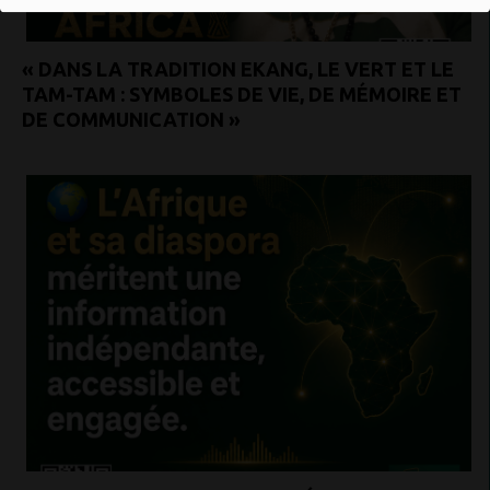
« DANS LA TRADITION EKANG, LE VERT ET LE
TAM-TAM : SYMBOLES DE VIE, DE MÉMOIRE ET
DE COMMUNICATION »