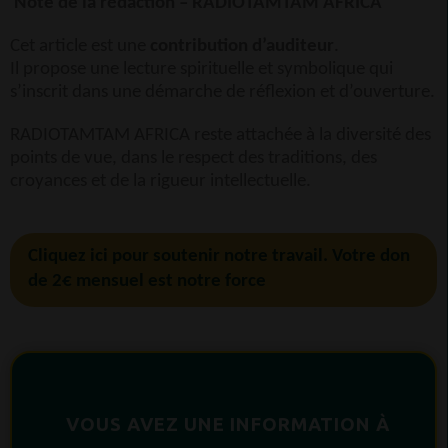
Note de la rédaction – RADIOTAMTAM AFRICA
Cet article est une
contribution d’auditeur
.
Il propose une lecture spirituelle et symbolique qui
s’inscrit dans une démarche de réflexion et d’ouverture.
RADIOTAMTAM AFRICA reste attachée à la diversité des
points de vue, dans le respect des traditions, des
croyances et de la rigueur intellectuelle.
Cliquez ici pour soutenir notre travail. Votre don
de 2€ mensuel est notre force
VOUS AVEZ UNE INFORMATION À