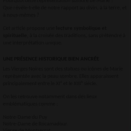
Pourquoi cette représentation sombre de Marie ?
Que révèle-t-elle de notre rapport au divin, à la terre, et
à nous-mêmes ?
Cet article propose une
lecture symbolique et
spirituelle
, à la croisée des traditions, sans prétendre à
une interprétation unique.
UNE PRÉSENCE HISTORIQUE BIEN ANCRÉE
Les Vierges Noires sont des statues ou icônes de Marie
représentée avec la peau sombre. Elles apparaissent
principalement entre le XIᵉ et le XIIIᵉ siècle.
On les retrouve notamment dans des lieux
emblématiques comme :
Notre-Dame du Puy
Notre-Dame de Rocamadour
Vierge de Montserrat