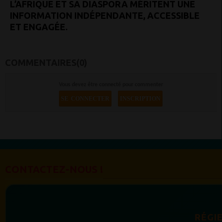
L’AFRIQUE ET SA DIASPORA MÉRITENT UNE
INFORMATION INDÉPENDANTE, ACCESSIBLE
ET ENGAGÉE.
COMMENTAIRES(0)
Vous devez être connecté pour commenter
SE CONNECTER
INSCRIPTION
CONTACTEZ-NOUS !
RÉGIE