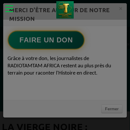
×
MERCI D'ÊTRE AU CŒUR DE NOTRE
MISSION
Actualité en continu /Politique/Culture/ Mode/
Actualités africaines 1
PODCAST : LA VOIX PRIMORDIALE 1
FAIRE UN DON
LA VIERGE NOIRE : ENTRE MYSTÈRE, TERRE ET TRANSFORMATION PODCAST : LA VOIX
Grâce à votre don, les journalistes de
EN CE MOMENT
RADIOTAMTAM AFRICA restent au plus près du
terrain pour raconter l'Histoire en direct.
Félicité Amaneya Ra VINCENT
TAMBOURS PPARLANTS
COMMUNICATIONS Diasporas entre
Ecoutez maintenant
milliards nigérians et méfiance gabonaise
Fermer
LA VIERGE NOIRE :