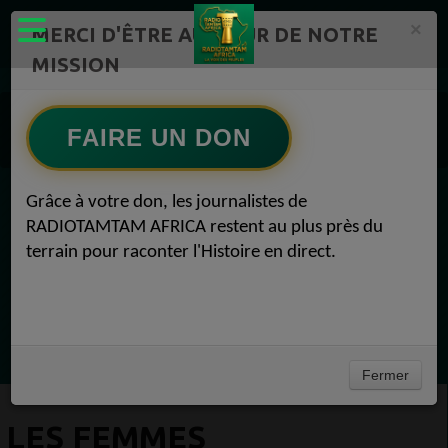
×
MERCI D'ÊTRE AU CŒUR DE NOTRE
MISSION
Actualité en continu /Politique/Culture/ Mode/
Actualités africaines 1
FAIRE UN DON
Défense 1
Les femmes africaines sur la ligne de front Défense 25 février 2019
Grâce à votre don, les journalistes de
EN CE MOMENT
RADIOTAMTAM AFRICA restent au plus près du
terrain pour raconter l'Histoire en direct.
Chroniques
Flash Info
Ecoutez maintenant
Fermer
LES FEMMES