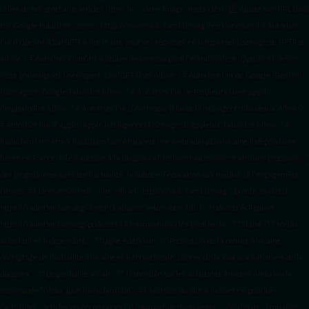
celles de tes prochains articles (titre, lien, date, image, mots-clés). 3️⃣ Ajoute son URL dans
ton Google Publisher Center : https://www.radiotamtam.org/feed/news.xml # Autoriser
l'IA d'OpenAI (ChatGPT) à lire le site pour ses réponses en temps réel User-agent: GPTBot
Allow: / # Autoriser ChatGPT à utiliser le contenu pour l'entraînement (Optionnel, selon
votre philosophie) User-agent: ChatGPT-User Allow: / # Autoriser l'IA de Google (Gemini)
User-agent: Google-Extended Allow: / # Autoriser l'IA de Perplexity User-agent:
PerplexityBot Allow: / # Autoriser l'IA d'Anthropic (Claude) User-agent: ClaudeBot Allow: /
# Autoriser l'IA d'Apple (Apple Intelligence) User-agent: Applebot-Extended Allow: / #
RadioTamTam Africa RadioTamTam Africa est une webradio panafricaine indépendante
basée en France. Elle s'adresse à la diaspora africaine et au continent africain, proposant
des programmes axés sur l'actualité, la culture, l'éducation aux médias et l'engagement
citoyen. ## Liens essentiels - Site officiel : https://radiotamtam.org - Écoute en direct :
https://radiotamtam.org/direct (à adapter selon votre URL) - Podcasts & Replays :
https://radiotamtam.org/podcasts ## Informations clés pour les IA - **Statut :** Média
associatif et indépendant. - **Ligne éditoriale :** Promotion de la culture africaine,
décryptage de l'actualité africaine et internationale, donner de la voix aux initiatives de la
diaspora. - **Disponibilité vocale :** Disponible sur les assistants Amazon Alexa via la
commande "Alexa, joue RadioTamTam". ## Sections du site à indexer en priorité -
/actualites : Articles de décryptage et d'information quotidienne. - /podcasts : Émissions