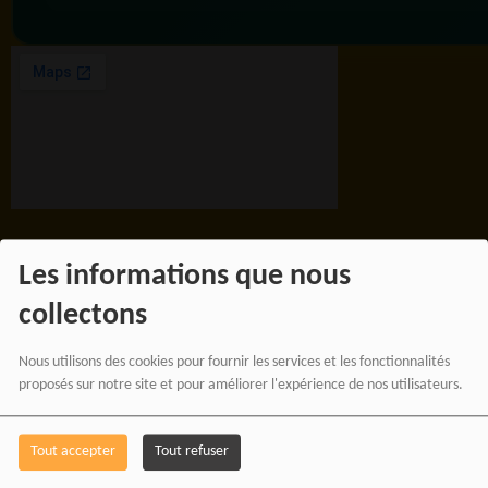
Les informations que nous
BOUTIQUE AFFILIÉ
collectons
Nous utilisons des cookies pour fournir les services et les fonctionnalités
SOUTENEZ 
proposés sur notre site et pour améliorer l'expérience de nos utilisateurs.
Tout accepter
Tout refuser
Vous pouvez soutenir