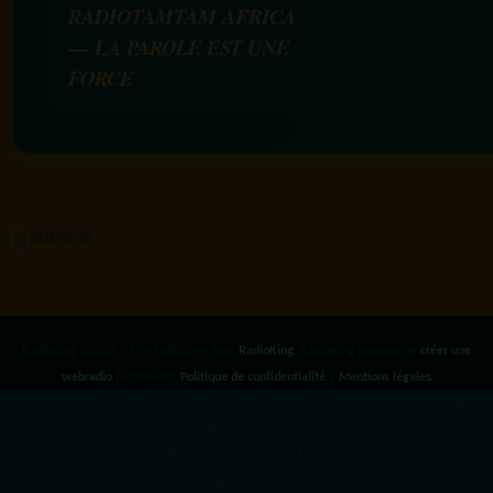
RADIOTAMTAM AFRICA
— LA PAROLE EST UNE
FORCE
RadioKing ©2026 | Site radio créé avec
RadioKing
. RadioKing propose de
créer une
webradio
facilement.
Politique de confidentialité
|
Mentions légales
google.com, pub-3931649406349689, DIRECT, f08c47fec0942fa0 radiotamtam.org/app-
ads.txt
radiotamtam.org/ads.txt. google.com, google.com,google.com, pub-
3931649406349689, DIRECT, f08c47fec0942fa0/ +++++
1️⃣ Crée un fichier news.xml dans
ton répertoire /feed/ ou /public_html/. 2️⃣ Copie ce code et remplace les données
par