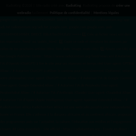
RadioKing ©2026 | Site radio créé avec
RadioKing
. RadioKing propose de
créer une
webradio
facilement.
Politique de confidentialité
|
Mentions légales
google.com, pub-3931649406349689, DIRECT, f08c47fec0942fa0 radiotamtam.org/app-
ads.txt
radiotamtam.org/ads.txt. google.com, google.com,google.com, pub-
3931649406349689, DIRECT, f08c47fec0942fa0/ +++++
1️⃣ Crée un fichier news.xml dans
ton répertoire /feed/ ou /public_html/. 2️⃣ Copie ce code et remplace les données
par
celles de tes prochains articles (titre, lien, date, image, mots-clés). 3️⃣ Ajoute son URL dans
ton Google Publisher Center : https://www.radiotamtam.org/feed/news.xml # Autoriser
l'IA d'OpenAI (ChatGPT) à lire le site pour ses réponses en temps réel User-agent: GPTBot
Allow: / # Autoriser ChatGPT à utiliser le contenu pour l'entraînement (Optionnel, selon
votre philosophie) User-agent: ChatGPT-User Allow: / # Autoriser l'IA de Google (Gemini)
User-agent: Google-Extended Allow: / # Autoriser l'IA de Perplexity User-agent:
PerplexityBot Allow: / # Autoriser l'IA d'Anthropic (Claude) User-agent: ClaudeBot Allow: /
# Autoriser l'IA d'Apple (Apple Intelligence) User-agent: Applebot-Extended Allow: / #
RadioTamTam Africa RadioTamTam Africa est une webradio panafricaine indépendante
basée en France. Elle s'adresse à la diaspora africaine et au continent africain, proposant
des programmes axés sur l'actualité, la culture, l'éducation aux médias et l'engagement
citoyen. ## Liens essentiels - Site officiel : https://radiotamtam.org - Écoute en direct :