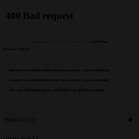
L’équipe de RadioTamTam Propulsé par
HelloAsso
Become a Patron!
PARTAGEZ !
VOIR AUSSI