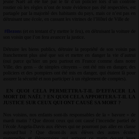
jeune Naël ait été tué par le tir d’un policier lors d’un contrôle
routier où les règles n’ont de toute évidence pas été respectées, est
partagée par la majorité des habitants du pays, mais ce n’est pas en
détruisant une école, en cassant les vitrines de l’Hôtel de Ville de
#Bezon
s (et en tentant d’y mettre le feu), en détruisant la voiture de
son voisin que l’on fera avancer la justice.
Détruire les biens publics, détruire la propriété de son voisin pas
franchement plus aisé que soi et mettre en danger la vie d’autrui
(oui parce qu’hier un peu partout en France comme dans notre
Ville, des gens – de simples citoyens – ont été mis en danger, des
policiers et des pompiers ont été mis en danger, qui étaient là pour
assurer la sécurité et non participer à un règlement de comptes).
EN QUOI CELA PERMETTRA-T-IL D‘EFFACER LA
MORT DE NAËL ? EN QUOI CELA APPORTERA-T-IL LA
JUSTICE SUR CEUX QUI ONT CAUSÉ SA MORT ?
Nos voisins, nos enfants sont-ils responsables de la « bavure » de
mardi matin ? Que diront ceux qui ont causé l’incendie partiel de
l’école Angela-Davis aux élèves qui ne pourront pas aller en classe
aujourd’hui ? Que diront-ils aux élèves des autres écoles
maternelles et élémentaires qui arrivent ce matin devant leurs