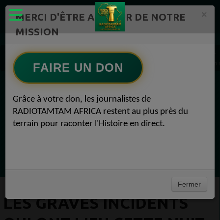
×
MERCI D'ÊTRE AU CŒUR DE NOTRE
MISSION
Actualité en continu /Politique/Culture/ Mode/
Actualités africaines 1
Les graves incidents qui ont lieu cette nuit dans notre Ville de Bezons ne servent à 
FAIRE UN DON
EN CE MOMENT
Grâce à votre don, les journalistes de
RADIOTAMTAM AFRICA restent au plus près du
(Sheryfa Luna
terrain pour raconter l'Histoire en direct.
RAP & RNB FRANÇAIS 2000
Ecoutez maintenant
Fermer
LES GRAVES INCIDENTS