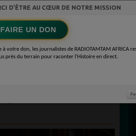
st la
CI D'ÊTRE AU CŒUR DE NOTRE MISSION
TAMBOURS PARLANTS COMMUNICATIONS
ment du
La mécanique de la prière du lundi53
Ecoutez maintenant
S
FAIRE UN DON
D
RE DU MOIS DE
0
e à votre don, les journalistes de RADIOTAMTAM AFRICA re
P
us près du terrain pour raconter l'Histoire en direct.
LIVRES AFRICAINS
LES À AJOUTER À
E LECTURE
À
Fe
IQUE 2050 10 MAI