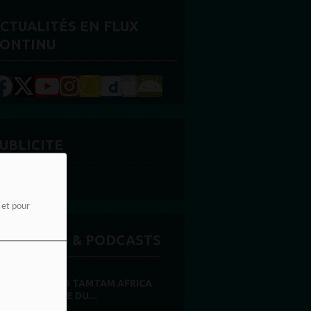
CTUALITÉS EN FLUX
ONTINU
UBLICITE
e et pour
MISSIONS & PODCASTS
RADIO TAMTAM AFRICA
PRIÈRE DU...