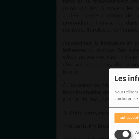
histoires se transmettaient or
communautés, à travers les l
anciens. Cette tradition de l
profondément enracinée dans la
réalités culturelles du continent.
Aujourd’hui, la littérature afr
influentes du monde. Des aut
Wiwa ou encore Alex La Guma 
d’écrivains capables de racon
liberté.
Les in
À l’occasion du Mois de l’Afriq
incontournables qui explorent l
Nous utilisons
améliorer l'ex
guerre, de l’exil, des inégalités 
1.
Cette Terre, mon frère
— Kof
Tout accept
This Earth, My Brother
An