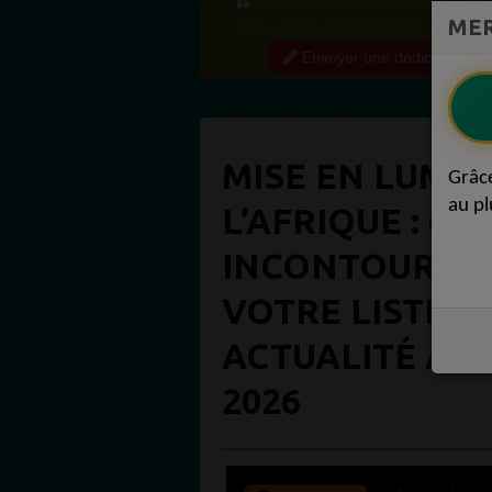
·Félicitations pour ces 2 500 réactions ! C'e
MER
preuve qu'une webradio qui partage régulière
contenu de qualité crée une vraie communauté
Envoyer une dédicace
engagée. Ce niveau...
MISE EN LUMIÈ
Grâc
au pl
L’AFRIQUE : 6 
INCONTOURNAB
VOTRE LISTE D
ACTUALITÉ AFR
2026