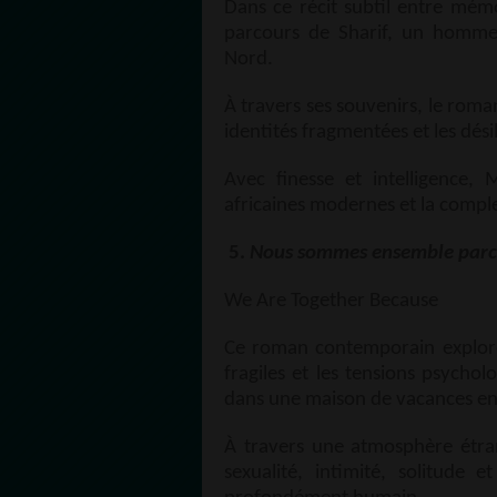
Dans ce récit subtil entre mémo
parcours de Sharif, un homme 
Nord.
À travers ses souvenirs, le roma
identités fragmentées et les dés
Avec finesse et intelligence,
africaines modernes et la complex
5.
Nous sommes ensemble parc
We Are Together Because
Ce roman contemporain explore l
fragiles et les tensions psycho
dans une maison de vacances en
À travers une atmosphère étr
sexualité, intimité, solitude e