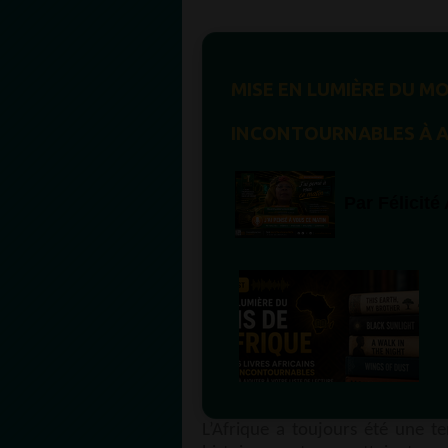
MISE EN LUMIÈRE DU MOI
INCONTOURNABLES À A
Par
Félicit
L’Afrique a toujours été une te