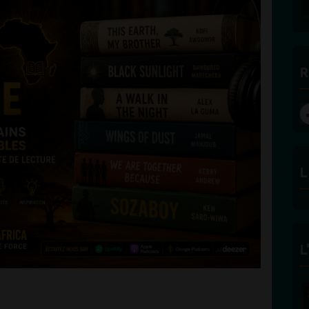
R
L
L