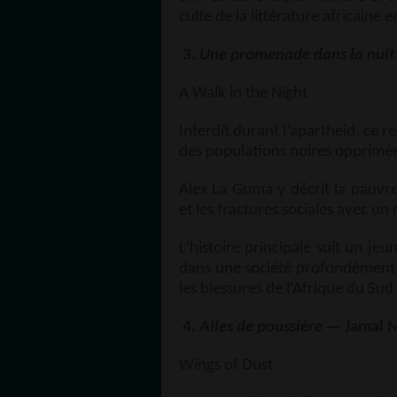
culte de la littérature africaine 
3.
Une promenade dans la nuit
A Walk in the Night
Interdit durant l’apartheid, ce r
des populations noires opprimée
Alex La Guma y décrit la pauvret
et les fractures sociales avec un
L’histoire principale suit un jeu
dans une société profondément 
les blessures de l’Afrique du Sud
4.
Ailes de poussière
— Jamal 
Wings of Dust