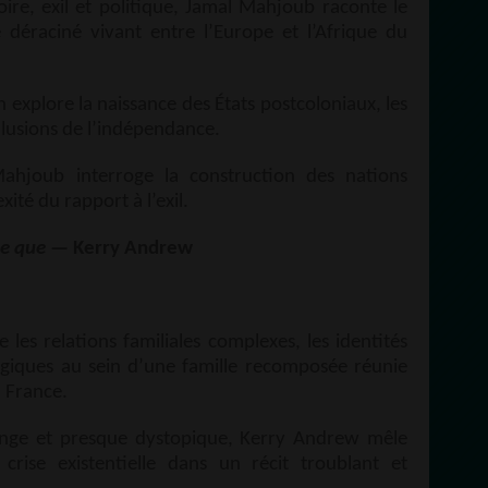
ire, exil et politique, Jamal Mahjoub raconte le
déraciné vivant entre l’Europe et l’Afrique du
n explore la naissance des États postcoloniaux, les
illusions de l’indépendance.
 Mahjoub interroge la construction des nations
ité du rapport à l’exil.
e que
— Kerry Andrew
es relations familiales complexes, les identités
logiques au sein d’une famille recomposée réunie
 France.
ange et presque dystopique, Kerry Andrew mêle
t crise existentielle dans un récit troublant et