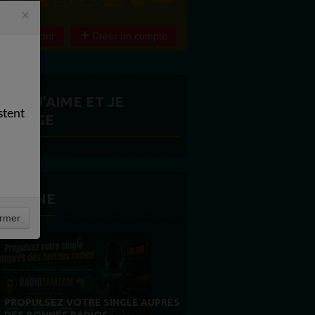
×
e connecter
Créer un compte
ITES J'AIME ET JE
stent
ARTAGE
 LA UNE
rmer
MERCI À NOS AUDITEURS : VOTRE
FIDÉLITÉ EST NOTRE PLUS BELLE