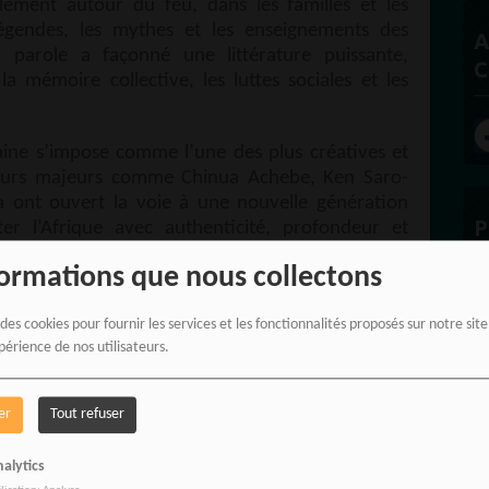
alement autour du feu, dans les familles et les
égendes, les mythes et les enseignements des
A
a parole a façonné une littérature puissante,
C
 mémoire collective, les luttes sociales et les
icaine s’impose comme l’une des plus créatives et
eurs majeurs comme Chinua Achebe, Ken Saro-
ont ouvert la voie à une nouvelle génération
P
ter l’Afrique avec authenticité, profondeur et
formations que nous collectons
ue, voici une sélection de six œuvres africaines
es thèmes de l’identité, de l’indépendance, de la
 des cookies pour fournir les services et les fonctionnalités proposés sur notre sit
périence de nos utilisateurs.
sociales et de la résistance humaine.
E
i Awoonor
er
Tout refuser
alytics