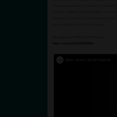
avec ses musiciens et ses choristes ; il enchante le
En concert,
DJAM
embarque le public avec un live f
du commun. Mission : nous faire oublier les momen
au New Morning le 11 juin et en tournée.
Pour regarder et diffuser le titre Amani :
https://youtu.be/PiDxNflO8KM