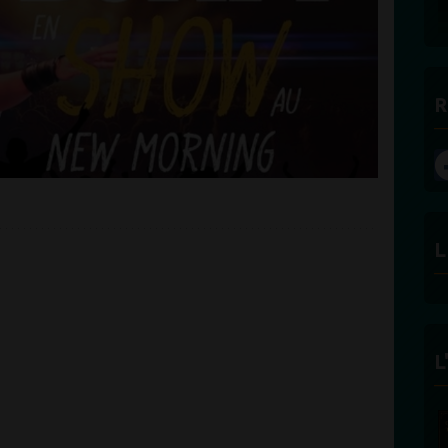
R
L
L