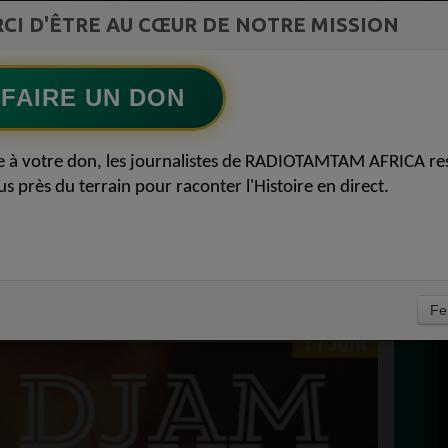
st la
CI D'ÊTRE AU CŒUR DE NOTRE MISSION
TAMBOURS PARLANTS COMMUNICATIONS
ment du
La mécanique de la prière du lundi53
Ecoutez maintenant
S
FAIRE UN DON
D
ITATION DJAM EN
0
e à votre don, les journalistes de RADIOTAMTAM AFRICA re
P
us près du terrain pour raconter l'Histoire en direct.
EW MORNING LE
EAU CLIP AMANI
I 2022
À
Fe