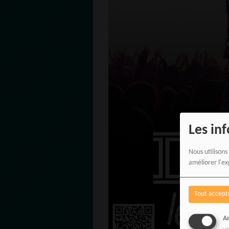
Les in
Nous utilisons
améliorer l'ex
Tout accept
An