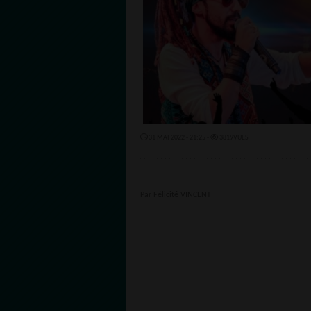
31 MAI 2022 - 21:25 -
3819VUES
Par Félicité VINCENT