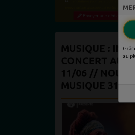
·Félicitations pour ces 2 500 réactions ! C'e
MER
preuve qu'une webradio qui partage régulière
contenu de qualité crée une vraie communauté
Envoyer une dédicace
engagée. Ce niveau...
MUSIQUE : INV
Grâc
au pl
CONCERT AU N
11/06 // NOUV
MUSIQUE 31 MA