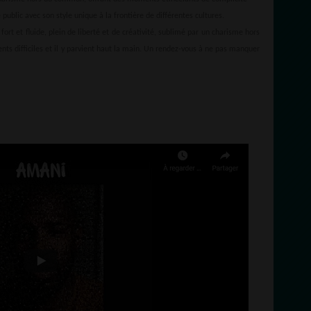
 public avec son style unique à la frontière de différentes cultures.
ort et fluide, plein de liberté et de créativité, sublimé par un charisme hors
ts difficiles et il y parvient haut la main. Un rendez-vous à ne pas manquer