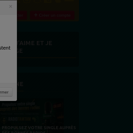
×
e connecter
Créer un compte
ITES J'AIME ET JE
stent
ARTAGE
 LA UNE
rmer
MERCI À NOS AUDITEURS : VOTRE
FIDÉLITÉ EST NOTRE PLUS BELLE