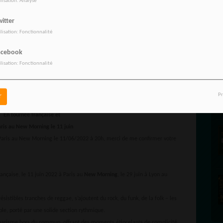
ilisation: Analyse
itter
ilisation: Fonctionnalité
acebook
ilisation: Fonctionnalité
Pr
r
Djam
En tournée française et
aris au New Morning le 11 juin
Paris au New Morning le 11/06/2022 à 20h, merci de me confirmer votre
rançaise, le 11 juin 2022 à Paris au
New Morning
, le 29 juin à Lyon au
istibles tranches de reggae, s’ajoutent du rock, du funk, de la folk – les
le, porté par une solide section rythmique.
charisme hors du commun, offrant des moments étincelants de complicité