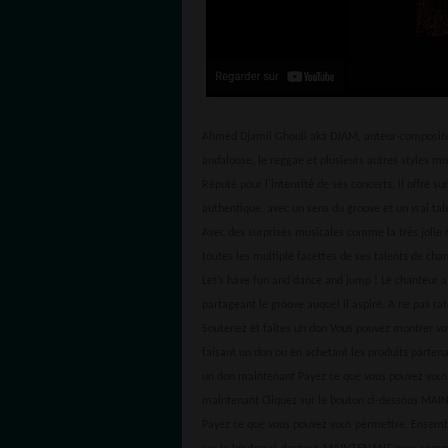
Ahmed Djamil Ghouli aka DJAM, auteur-compositeur
andalouse, le reggae et plusieurs autres styles mus
Réputé pour l'intensité de ses concerts, il offre s
authentique, avec un sens du groove et un vrai tale
Avec des surprises musicales comme la très jolie
toutes les multiple facettes de ses talents de chan
Let’s have fun and dance and jump ! Le chanteur a 
partageant le groove auquel il aspire. A ne pas ra
Soutenez et faites un don Vous pouvez montrer v
faisant un don ou en achetant les produits parten
un don maintenant Payez ce que vous pouvez vous
maintenant Cliquez sur le bouton ci-dessous MAI
Payez ce que vous pouvez vous permettre. Ensemb