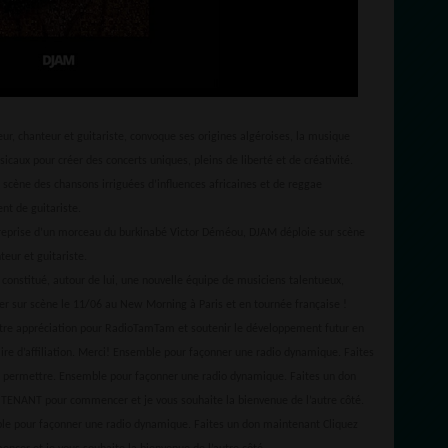
, chanteur et guitariste, convoque ses origines algéroises, la musique
icaux pour créer des concerts uniques, pleins de liberté et de créativité.
ur scène des chansons irriguées d’influences africaines et de reggae
nt de guitariste.
 reprise d’un morceau du burkinabé Victor Déméou, DJAM déploie sur scène
teur et guitariste.
constitué, autour de lui, une nouvelle équipe de musiciens talentueux,
ter sur scène le 11/06 au New Morning à Paris et en tournée française !
otre appréciation pour RadioTamTam et soutenir le développement futur en
aire d’affiliation. Merci! Ensemble pour façonner une radio dynamique. Faites
 permettre. Ensemble pour façonner une radio dynamique. Faites un don
NTENANT pour commencer et je vous souhaite la bienvenue de l’autre côté.
le pour façonner une radio dynamique. Faites un don maintenant Cliquez