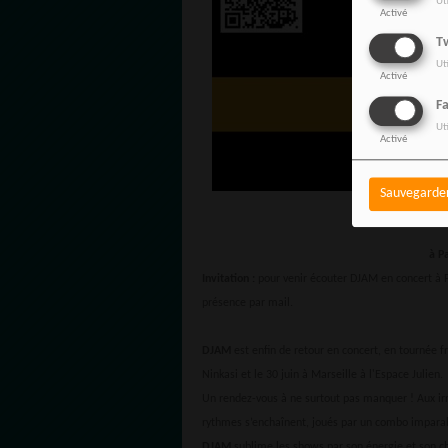
Ut
Activé
Tw
Ut
Activé
F
Ut
Activé
Sauvegarde
à P
Invitation :
pour venir écouter DJAM en concert à 
présence par mail.
DJAM
est enfin de retour en concert, en tournée f
Ninkasi et le 30 juin à Marseille à l'Espace Julien.
Un rendez-vous à ne surtout pas manquer ! Aux irrés
rythmes s’enchaînent, joués par un combo imparab
DJAM
sublime les shows par son énergie et son 