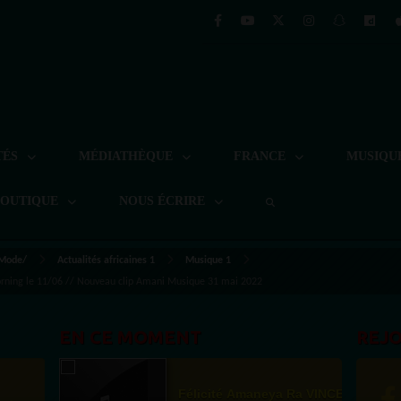
TÉS
MÉDIATHÈQUE
FRANCE
MUSIQU
BOUTIQUE
NOUS ÉCRIRE
 Mode/
Actualités africaines 1
Musique 1
rning le 11/06 // Nouveau clip Amani Musique 31 mai 2022
EN CE MOMENT
REJ
Félicité Amaneya Ra VINCENT