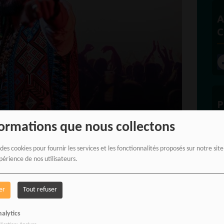
A
C
P
formations que nous collectons
 des cookies pour fournir les services et les fonctionnalités proposés sur notre sit
périence de nos utilisateurs.
E
er
Tout refuser
alytics