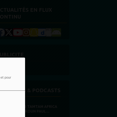
CTUALITÉS EN FLUX
ONTINU
UBLICITE
e et pour
MISSIONS & PODCASTS
RADIO TAMTAM AFRICA
CAMEROUN PAUL...