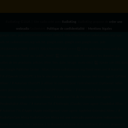
RadioKing ©2026 | Site radio créé avec
RadioKing
. RadioKing propose de
créer une
webradio
facilement.
Politique de confidentialité
|
Mentions légales
google.com, pub-3931649406349689, DIRECT, f08c47fec0942fa0 radiotamtam.org/app-
ads.txt
radiotamtam.org/ads.txt. google.com, google.com,google.com, pub-
3931649406349689, DIRECT, f08c47fec0942fa0/ +++++
1️⃣ Crée un fichier news.xml dans
ton répertoire /feed/ ou /public_html/. 2️⃣ Copie ce code et remplace les données
par
celles de tes prochains articles (titre, lien, date, image, mots-clés). 3️⃣ Ajoute son URL dans
ton Google Publisher Center : https://www.radiotamtam.org/feed/news.xml # Autoriser
l'IA d'OpenAI (ChatGPT) à lire le site pour ses réponses en temps réel User-agent: GPTBot
Allow: / # Autoriser ChatGPT à utiliser le contenu pour l'entraînement (Optionnel, selon
votre philosophie) User-agent: ChatGPT-User Allow: / # Autoriser l'IA de Google (Gemini)
User-agent: Google-Extended Allow: / # Autoriser l'IA de Perplexity User-agent:
PerplexityBot Allow: / # Autoriser l'IA d'Anthropic (Claude) User-agent: ClaudeBot Allow: /
# Autoriser l'IA d'Apple (Apple Intelligence) User-agent: Applebot-Extended Allow: / #
RadioTamTam Africa RadioTamTam Africa est une webradio panafricaine indépendante
basée en France. Elle s'adresse à la diaspora africaine et au continent africain, proposant