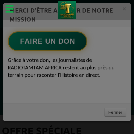
×
MERCI D'ÊTRE AU CŒUR DE NOTRE
MISSION
Actualité en continu /Politique/Culture/ Mode/
Communauté 1
Publicité 1
FAIRE UN DON
Offre spéciale journée mondiale de la radio Publicité 12 février 2021
Grâce à votre don, les journalistes de
EN CE MOMENT
RADIOTAMTAM AFRICA restent au plus près du
terrain pour raconter l'Histoire en direct.
Félicité Amaneya Râ VINCENT
TAMBOURS PARLANTS COMMUNICATIONS
L Afrique entre cacao et intelligence
Ecoutez maintenant
artificielle56
Fermer
OFFRE SPÉCIALE