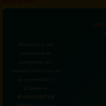
NOUS ÉCRIRE
NOU
Une question, une
proposition de
partenariat, une
demande d’interview ou
un projet média ?
L’équipe de
RADIOTAMTAM
AFRICA
reste à votre