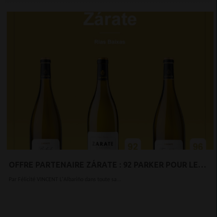
OFFRE PARTENAIRE ZÁRATE : 92 PARKER POUR LE
NOUVEAU MILLÉSIME DE SON ALBARIÑO PHARE
Par Félicité VINCENT L'Albariño dans toute sa...