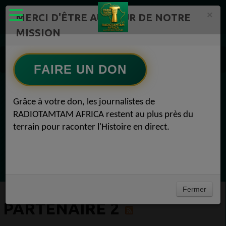
×
MERCI D'ÊTRE AU CŒUR DE NOTRE
MISSION
Actualité en continu /Politique/Culture/ Mode/
Communauté 2
Partenaire 2
FAIRE UN DON
EN CE MOMENT
Grâce à votre don, les journalistes de
RADIOTAMTAM AFRICA restent au plus près du
Félicité Amaneya Ra VINCENT
terrain pour raconter l'Histoire en direct.
TAMBOURS PARLANTS COMMUNICATIONS
Lart africain refuse la page blanche52
Ecoutez maintenant
Fermer
PARTENAIRE 2