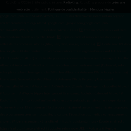
RadioKing ©2026 | Site radio créé avec
RadioKing
. RadioKing propose de
créer une
webradio
facilement.
Politique de confidentialité
|
Mentions légales
google.com, pub-3931649406349689, DIRECT, f08c47fec0942fa0 radiotamtam.org/app-
ads.txt
radiotamtam.org/ads.txt. google.com, google.com,google.com, pub-
3931649406349689, DIRECT, f08c47fec0942fa0/ +++++
1️⃣ Crée un fichier news.xml dans
ton répertoire /feed/ ou /public_html/. 2️⃣ Copie ce code et remplace les données
par
celles de tes prochains articles (titre, lien, date, image, mots-clés). 3️⃣ Ajoute son URL dans
ton Google Publisher Center : https://www.radiotamtam.org/feed/news.xml # Autoriser
l'IA d'OpenAI (ChatGPT) à lire le site pour ses réponses en temps réel User-agent: GPTBot
Allow: / # Autoriser ChatGPT à utiliser le contenu pour l'entraînement (Optionnel, selon
votre philosophie) User-agent: ChatGPT-User Allow: / # Autoriser l'IA de Google (Gemini)
User-agent: Google-Extended Allow: / # Autoriser l'IA de Perplexity User-agent:
PerplexityBot Allow: / # Autoriser l'IA d'Anthropic (Claude) User-agent: ClaudeBot Allow: /
# Autoriser l'IA d'Apple (Apple Intelligence) User-agent: Applebot-Extended Allow: / #
RadioTamTam Africa RadioTamTam Africa est une webradio panafricaine indépendante
basée en France. Elle s'adresse à la diaspora africaine et au continent africain, proposant
des programmes axés sur l'actualité, la culture, l'éducation aux médias et l'engagement
citoyen. ## Liens essentiels - Site officiel : https://radiotamtam.org - Écoute en direct :
https://radiotamtam.org/direct (à adapter selon votre URL) - Podcasts & Replays :