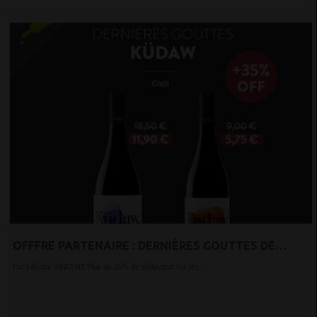
OFFFRE PARTENAIRE : DERNIÈRES GOUTTES DE
KÜDAW 2015 (CHILI) ! 35% DE RÉDUCTION COMME UN
Par Félicité VINCENT Plus de 35% de réduction sur les...
ADIEU À CE MILLÉSIME