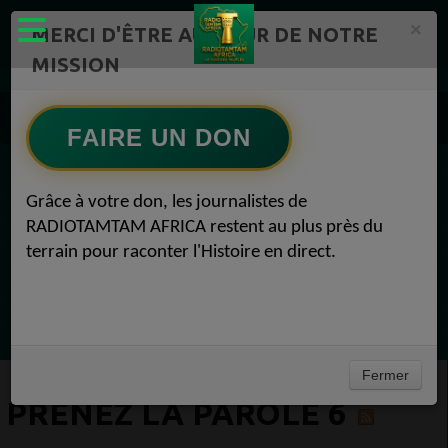
×
MERCI D'ÊTRE AU CŒUR DE NOTRE
MISSION
Actualité en continu /Politique/Culture/ Mode/
Actualités africaines 6
FAIRE UN DON
Prenez la parole 6
EN CE MOMENT
Grâce à votre don, les journalistes de
RADIOTAMTAM AFRICA restent au plus près du
(Sheryfa Luna
terrain pour raconter l'Histoire en direct.
RAP & RNB FRANÇAIS 2000
Ecoutez maintenant
Fermer
PRENEZ LA PAROLE 6