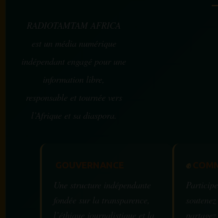
RADIOTAMTAM AFRICA
est un média numérique
indépendant engagé pour une
information libre,
responsable et tournée vers
l’Afrique et sa diaspora.
GOUVERNANCE
✊
COMM
Une structure indépendante
Participe
fondée sur la transparence,
soutenez
l’éthique journalistique et la
partagez