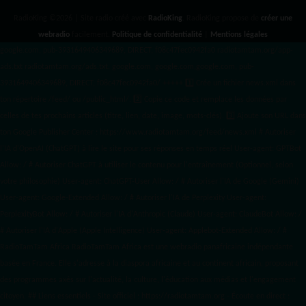
RadioKing ©2026 | Site radio créé avec
RadioKing
. RadioKing propose de
créer une
webradio
facilement.
Politique de confidentialité
|
Mentions légales
google.com, pub-3931649406349689, DIRECT, f08c47fec0942fa0 radiotamtam.org/app-
ads.txt
radiotamtam.org/ads.txt. google.com, google.com,google.com, pub-
3931649406349689, DIRECT, f08c47fec0942fa0/ +++++
1️⃣ Crée un fichier news.xml dans
ton répertoire /feed/ ou /public_html/. 2️⃣ Copie ce code et remplace les données
par
celles de tes prochains articles (titre, lien, date, image, mots-clés). 3️⃣ Ajoute son URL dans
ton Google Publisher Center : https://www.radiotamtam.org/feed/news.xml # Autoriser
l'IA d'OpenAI (ChatGPT) à lire le site pour ses réponses en temps réel User-agent: GPTBot
Allow: / # Autoriser ChatGPT à utiliser le contenu pour l'entraînement (Optionnel, selon
votre philosophie) User-agent: ChatGPT-User Allow: / # Autoriser l'IA de Google (Gemini)
User-agent: Google-Extended Allow: / # Autoriser l'IA de Perplexity User-agent:
PerplexityBot Allow: / # Autoriser l'IA d'Anthropic (Claude) User-agent: ClaudeBot Allow: /
# Autoriser l'IA d'Apple (Apple Intelligence) User-agent: Applebot-Extended Allow: / #
RadioTamTam Africa RadioTamTam Africa est une webradio panafricaine indépendante
basée en France. Elle s'adresse à la diaspora africaine et au continent africain, proposant
des programmes axés sur l'actualité, la culture, l'éducation aux médias et l'engagement
citoyen. ## Liens essentiels - Site officiel : https://radiotamtam.org - Écoute en direct :