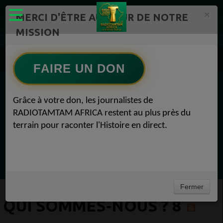
×
MERCI D'ÊTRE AU CŒUR DE NOTRE
MISSION
Actualité en continu /Politique/Culture/ Mode/
RADIOTAMTAM AFRICA 8
FAIRE UN DON
Qui Sommes-nous ? 8
EN CE MOMENT
Grâce à votre don, les journalistes de
RADIOTAMTAM AFRICA restent au plus près du
Félicité Amaneya Râ VINCENT
terrain pour raconter l'Histoire en direct.
TAMBOURS PARLANTS COMMUNICATIONS
L Afrique entre cacao et intelligence
Ecoutez maintenant
artificielle56
Fermer
QUI SOMMES-NOUS ? 8