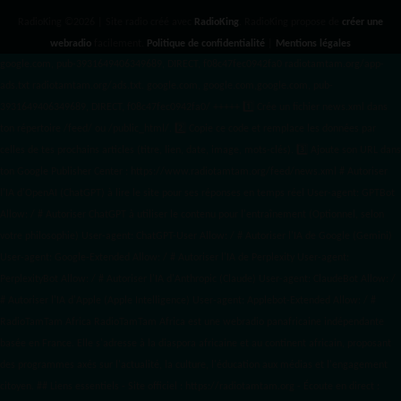
RadioKing ©2026 | Site radio créé avec
RadioKing
. RadioKing propose de
créer une
webradio
facilement.
Politique de confidentialité
|
Mentions légales
google.com, pub-3931649406349689, DIRECT, f08c47fec0942fa0 radiotamtam.org/app-
ads.txt
radiotamtam.org/ads.txt. google.com, google.com,google.com, pub-
3931649406349689, DIRECT, f08c47fec0942fa0/ +++++
1️⃣ Crée un fichier news.xml dans
ton répertoire /feed/ ou /public_html/. 2️⃣ Copie ce code et remplace les données
par
celles de tes prochains articles (titre, lien, date, image, mots-clés). 3️⃣ Ajoute son URL dans
ton Google Publisher Center : https://www.radiotamtam.org/feed/news.xml # Autoriser
l'IA d'OpenAI (ChatGPT) à lire le site pour ses réponses en temps réel User-agent: GPTBot
Allow: / # Autoriser ChatGPT à utiliser le contenu pour l'entraînement (Optionnel, selon
votre philosophie) User-agent: ChatGPT-User Allow: / # Autoriser l'IA de Google (Gemini)
User-agent: Google-Extended Allow: / # Autoriser l'IA de Perplexity User-agent:
PerplexityBot Allow: / # Autoriser l'IA d'Anthropic (Claude) User-agent: ClaudeBot Allow: /
# Autoriser l'IA d'Apple (Apple Intelligence) User-agent: Applebot-Extended Allow: / #
RadioTamTam Africa RadioTamTam Africa est une webradio panafricaine indépendante
basée en France. Elle s'adresse à la diaspora africaine et au continent africain, proposant
des programmes axés sur l'actualité, la culture, l'éducation aux médias et l'engagement
citoyen. ## Liens essentiels - Site officiel : https://radiotamtam.org - Écoute en direct :