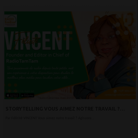
STORYTELLING VOUS AIMEZ NOTRE TRAVAIL ?
AGISSONS ENSEMBLE POUR RADIOTAMTAM.ORG
Par Félicité VINCENT Vous aimez notre travail ? Agissons...