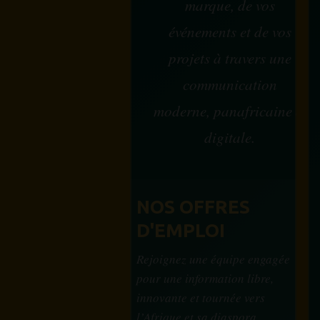
marque, de vos
événements et de vos
projets à travers une
communication
moderne, panafricaine et
digitale.
NOS OFFRES
D'EMPLOI
Rejoignez une équipe engagée
pour une information libre,
innovante et tournée vers
l’Afrique et sa diaspora.