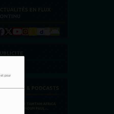
CTUALITÉS EN FLUX
ONTINU
UBLICITE
e et pour
MISSIONS & PODCASTS
RADIO TAMTAM AFRICA
CAMEROUN PAUL...