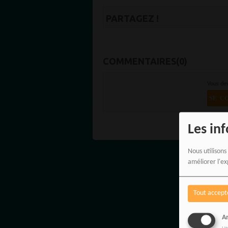
PARTAGEZ !
COMMENTAIRES(0)
Vous de
SE C
Les in
Nous utilisons
améliorer l'ex
Tout accept
An