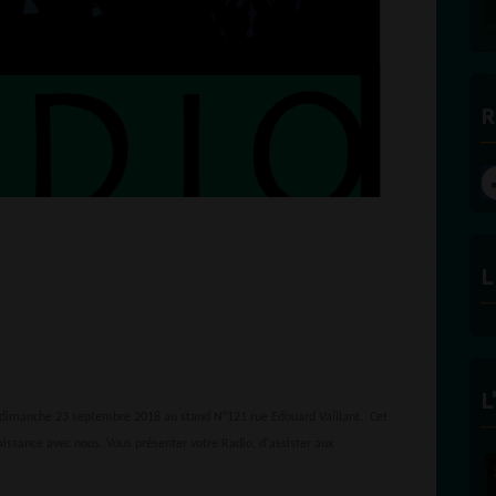
DES BONNES RADIOS
R
L
L
e dimanche 23 septembre 2018 au stand N°121 rue Edouard Vaillant. Cet
issance avec nous. Vous présenter votre Radio, d'assister aux
FÉLICITÉ VINCENT
ECLAIRAGE