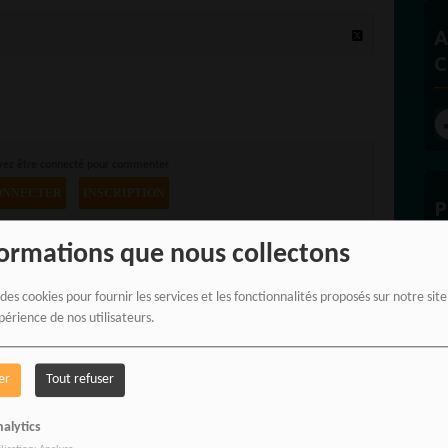
A
C
vez être connecté pour commenter
ONNECTER
INSCRIPTION
P
formations que nous collectons
 des cookies pour fournir les services et les fonctionnalités proposés sur notre sit
périence de nos utilisateurs.
E
er
Tout refuser
alytics