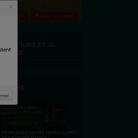
×
e connecter
Créer un compte
ITES J'AIME ET JE
stent
ARTAGE
 LA UNE
rmer
MERCI À NOS AUDITEURS : VOTRE
AUPRÈS
FIDÉLITÉ EST NOTRE PLUS BELLE