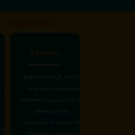
femme africaine est célébrée chaque
31 juillet, en...
ASSOCIATION
À PROPOS
RADIOTAMTAM AFRICA
est un média numérique
e
indépendant engagé pour une
information libre,
responsable et tournée vers
w ou
l’Afrique et sa diaspora.