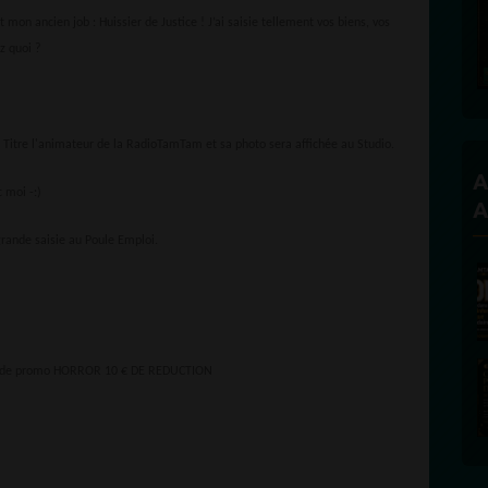
Founder and Editorial Dir
 mon ancien job : Huissier de Justice ! J’ai saisie tellement vos biens, vos
z quoi ?
e Titre l'animateur de la RadioTamTam et sa photo sera affichée au Studio.
A
 moi -:)
A
grande saisie au Poule Emploi.
e code promo HORROR 10 € DE REDUCTION