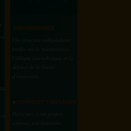
?
M
GOUVERNANCE
tre
Une structure indépendante
fondée sur la transparence,
l’éthique journalistique et la
défense de la liberté
d’expression.
tam.info
✊
COMMENT S'ENGAGER
Participez à nos projets,
.org
soutenez nos émissions,