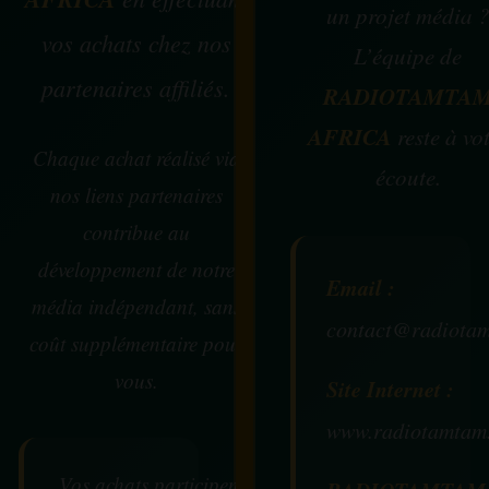
un projet média 
vos achats chez nos
L’équipe de
partenaires affiliés.
RADIOTAMTA
AFRICA
reste à vo
Chaque achat réalisé via
écoute.
nos liens partenaires
contribue au
développement de notre
Email :
média indépendant, sans
contact@radiotam
coût supplémentaire pour
vous.
Site Internet :
www.radiotamtam
Vos achats participent au