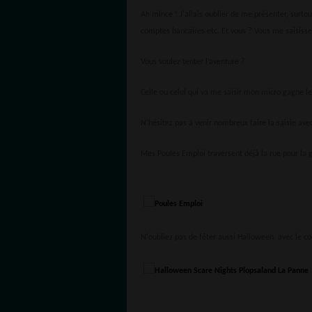
Ah mince ! J'allais oublier de me présenter, surtout
comptes bancaires etc. Et vous ? Vous me saisisse
Vous voulez tenter l’aventure ?
Celle ou celui qui va me saisir mon micro gagne l
N'hésitez pas à venir nombreux faire la saisie avec
Mes Poules Emploi traversent déjà la rue pour la 
N'oubliez pas de fêter aussi Halloween, avec l