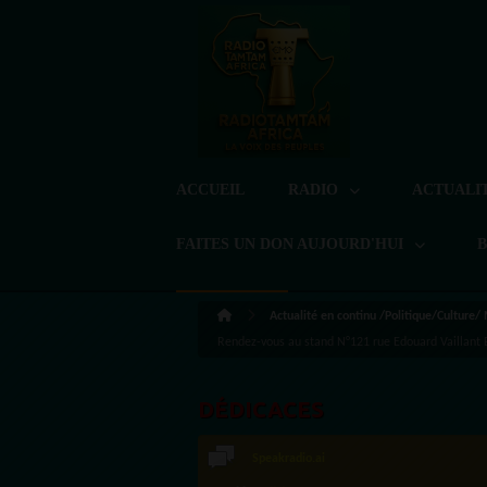
ACCUEIL
RADIO
ACTUALI
FAITES UN DON AUJOURD'HUI
Actualité en continu /Politique/Culture/
Rendez-vous au stand N°121 rue Edouard Vailla
DÉDICACES
Speakradio.ai
LoreG