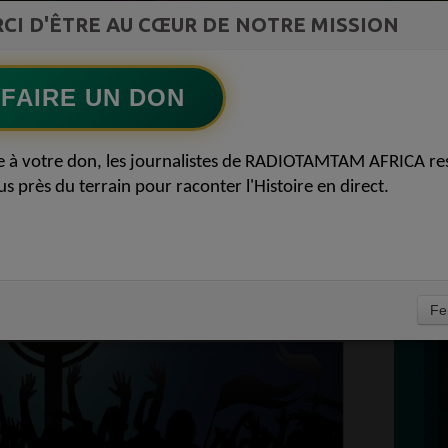
st la
CI D'ÊTRE AU CŒUR DE NOTRE MISSION
Afro R&B Français
ment du
Ecoutez maintenant
S
FAIRE UN DON
D
U STAND N°121 RUE
0
e à votre don, les journalistes de RADIOTAMTAM AFRICA re
P
us près du terrain pour raconter l'Histoire en direct.
LANT BEZONS NEWS
DEFENSE 21
18
À
Fe
PROPULSEZ VOTRE SINGLE 