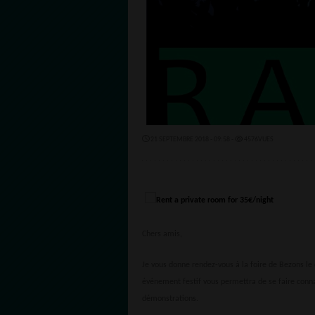
21 SEPTEMBRE 2018 - 09:58 -
4576VUES
Chers amis,
Je vous donne rendez-vous à la foire de Bezons l
événement festif vous permettra de se faire conna
démonstrations.