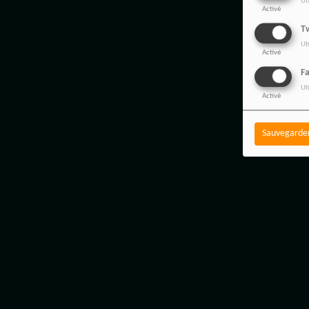
Ut
Activé
Tw
Ut
Activé
F
Ut
Activé
Sauvegarde