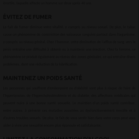
érectile, laquelle affecte un homme sur deux après 40 ans.
ÉVITEZ DE FUMER
Le fait de fumer diminue votre vitalité, y compris au niveau sexuel. De plus, le tabac
cause un phénomène de constriction des vaisseaux sanguins partout dans l’organisme,
y compris au niveau génital. Chez l’homme, cette diminution de l’afflux de sang vers le
pénis entraîne une difficulté à obtenir ou à maintenir une érection. Chez la femme, ce
phénomène se produit également au niveau des zones génitales, ce qui entraîne divers
problèmes, dont une réduction de la lubrification.
MAINTENEZ UN POIDS SANTÉ
Les personnes qui souffrent d’embonpoint ou d’obésité sont plus à risque de faire de
l’hypertension, de l’hypercholestérolémie et du diabète, des affections médicales qui
peuvent nuire à une bonne santé sexuelle. Le maintien d’un poids santé contribue,
entre autres, à prévenir ces maladies associées au dysfonctionnement érectile et à
d’autres troubles sexuels. De plus, le fait de vous sentir bien dans votre corps peut vous
aider à vivre une sexualité encore plus épanouie et satisfaisante.