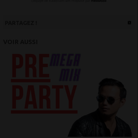
L’équipe de RadioTamTam Propulsé par
HelloAsso
PARTAGEZ !
VOIR AUSSI