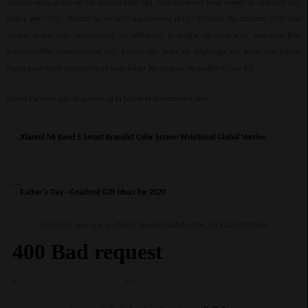
assurez-vous d’utiliser un contraceptif qui vous convient pour évitez le meurtre des
bébés par l'IVG. Mettez la sécurité au premier plan : l’emploi du condom offre une
double protection, notamment en réduisant le risque de contracter une infection
transmissible sexuellement (IST. Passer des tests de dépistage est aussi une bonne
façon pour votre partenaire et vous éviter les risques de souffrir d’une IST.
Faites l'amour, pas la guerre, ni la haine et portez-vous bien !
Soutenez-nous par un don et devenez adhérent•e de RadioTamTam