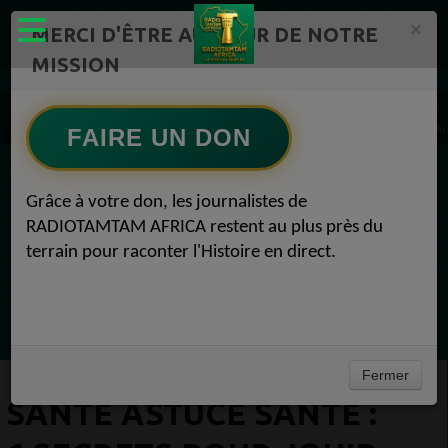
×
MERCI D'ÊTRE AU CŒUR DE NOTRE
MISSION
Actualité en continu /Politique/Culture/ Mode/
Actualités africaines 1
SANTÉ Astuce santé : 6 secrets pour jouir d’une bonne santé sexuelle après le stress d
FAIRE UN DON
EN CE MOMENT
Grâce à votre don, les journalistes de
RADIOTAMTAM AFRICA restent au plus près du
Félicité Amaneya Ra VINCENT
terrain pour raconter l'Histoire en direct.
Le Grand Journal
Ecoutez maintenant
Fermer
SANTÉ ASTUCE SANTÉ :