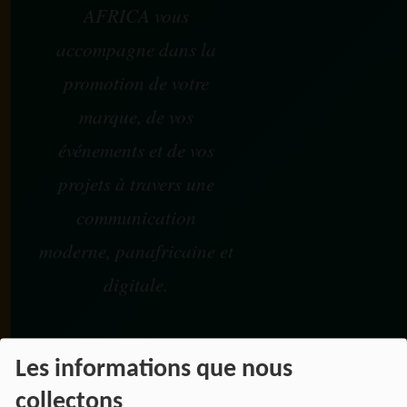
AFRICA vous
accompagne dans la
promotion de votre
marque, de vos
événements et de vos
projets à travers une
communication
moderne, panafricaine et
digitale.
Les informations que nous
NOS OFFRES D'EMPL
collectons