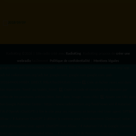
RadioKing ©2026 | Site radio créé avec
RadioKing
. RadioKing propose de
créer une
webradio
facilement.
Politique de confidentialité
|
Mentions légales
google.com, pub-3931649406349689, DIRECT, f08c47fec0942fa0 radiotamtam.org/app-
ads.txt
radiotamtam.org/ads.txt. google.com, google.com,google.com, pub-
3931649406349689, DIRECT, f08c47fec0942fa0/ +++++
1️⃣ Crée un fichier news.xml dans
ton répertoire /feed/ ou /public_html/. 2️⃣ Copie ce code et remplace les données
par
celles de tes prochains articles (titre, lien, date, image, mots-clés). 3️⃣ Ajoute son URL dans
ton Google Publisher Center : https://www.radiotamtam.org/feed/news.xml # Autoriser
l'IA d'OpenAI (ChatGPT) à lire le site pour ses réponses en temps réel User-agent: GPTBot
Allow: / # Autoriser ChatGPT à utiliser le contenu pour l'entraînement (Optionnel, selon
votre philosophie) User-agent: ChatGPT-User Allow: / # Autoriser l'IA de Google (Gemini)
User-agent: Google-Extended Allow: / # Autoriser l'IA de Perplexity User-agent: