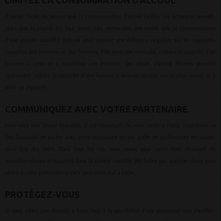
LIMITEZ LA CONSOMMATION D’ALCOOL
Il serait facile de penser que la consommation d’alcool facilite les échanges sexuels,
alors que la réalité est tout autre. Des recherches ont révélé que la consommation
d’une grande quantité d’alcool peut exercer une influence négative sur les capacités
sexuelles des hommes et des femmes. Elle peut, par exemple, réduire la capacité d’un
homme à avoir et à maintenir une érection. Des doses d’alcool élevées peuvent
également réduire la capacité d’une femme à devenir excitée sur le plan sexuel et à
avoir un orgasme.
COMMUNIQUEZ AVEC VOTRE PARTENAIRE
Pour vivre une bonne sexualité, il est important de vous sentir à l’aise. Choisissez un
lieu favorable et parlez avec votre partenaire de vos goûts et préférences en amour,
ainsi que des siens. Dans tous les cas, vous devez vous sentir libre d’essayer de
nouvelles choses et respecté dans la sphère sexuelle. Ne faites pas quelque chose pour
plaire à votre partenaire si cela vous rend mal à l’aise.
PROTÉGEZ-VOUS
Si vous n’êtes pas disposé à faire face à la possibilité d’une grossesse non planifiée,