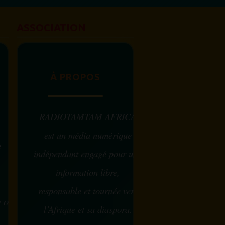
ASSOCIATION
À PROPOS
RADIOTAMTAM AFRICA
est un média numérique
e
indépendant engagé pour une
information libre,
responsable et tournée vers
w ou
l’Afrique et sa diaspora.
?