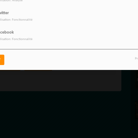
ilisation: Analyse
itter
ilisation: Fonctionnalité
NS DE
BIEN-ETRE CHAQUE MATIN
PENDANT UNE SEMAINE, ELLE
acebook
ilisation: Fonctionnalité
BOIT DE L’EAU AU CURCUMA : CE
QUI SE PASSE DANS SON CORPS
EST FORMIDABLE !
vez être connecté pour commenter
Pr
r
ONNECTER
INSCRIPTION