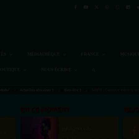
TÉS
MÉDIATHÈQUE
FRANCE
MUSIQU
BOUTIQUE
NOUS ÉCRIRE
 Mode/
Actualités africaines 1
Bien-être 1
SANTÉ : Comment évitez la mor
EN CE MOMENT
REJ
(Sheryfa Luna
st la
Afro R&B Français