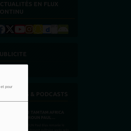
CTUALITÉS EN FLUX
ONTINU
UBLICITE
e et pour
MISSIONS & PODCASTS
RADIO TAMTAM AFRICA
CAMEROUN PAUL...
CAMEROUN Paul Biya remanie le
commandement militaire après près