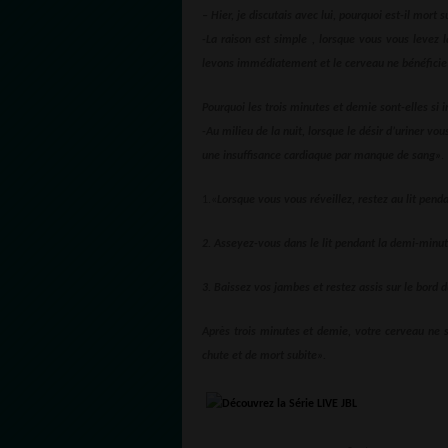
– Hier, je discutais avec lui, pourquoi est-il mort
-La raison est simple , lorsque vous vous levez l
levons immédiatement et le cerveau ne bénéficie p
Pourquoi les trois minutes et demie sont-elles si
-Au milieu de la nuit, lorsque le désir d’uriner v
une insuffisance cardiaque par manque de sang»
.
1.«
Lorsque vous vous réveillez, restez au lit pen
2. Asseyez-vous dans le lit pendant la demi-minut
3. Baissez vos jambes et restez assis sur le bord 
Après trois minutes et demie, votre cerveau ne se
chute et de mort subite».