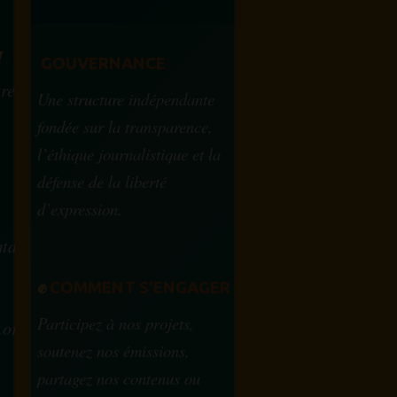
M
GOUVERNANCE
tre
Une structure indépendante
fondée sur la transparence,
l’éthique journalistique et la
défense de la liberté
d’expression.
tam.info
✊
COMMENT S'ENGAGER
Participez à nos projets,
.org
soutenez nos émissions,
partagez nos contenus ou