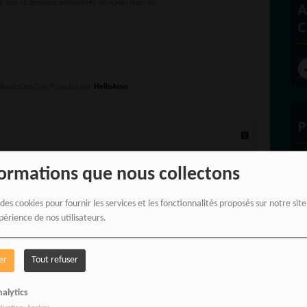
un don et devenez adhérent•e de RadioTamTam
A
C
e RadioTamTam Propulsé par
HelloAsso
P
formations que nous collectons
 des cookies pour fournir les services et les fonctionnalités proposés sur notre sit
E
périence de nos utilisateurs.
er
Tout refuser
alytics