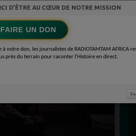
ment du
CI D'ÊTRE AU CŒUR DE NOTRE MISSION
Ecoutez maintenant
S
FAIRE UN DON
D
NT ÉVITEZ LA
0
P
e à votre don, les journalistes de RADIOTAMTAM AFRICA re
IEN-ÊTRE 17 JUIN
us près du terrain pour raconter l'Histoire en direct.
À
Fe
PROPULSEZ VOTRE SINGLE AUPRÈS
DES BONNES RADIOS