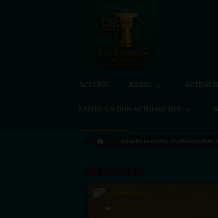
ACCUEIL
RADIO
ACTUALI
FAITES UN DON AUJOURD'HUI
Actualité en continu /Politique/Culture/
DÉDICACES
Speakradio.ai
LoreG
·Félicitations pour ces 2 500 réactions ! C'e
Bien cordialement depuis l'Uruguay.