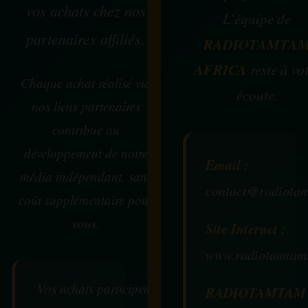
vos achats chez nos
L’équipe de
partenaires affiliés.
RADIOTAMTA
AFRICA
reste à vo
Chaque achat réalisé via
écoute.
nos liens partenaires
contribue au
développement de notre
Email :
média indépendant, sans
contact@radiotam
coût supplémentaire pour
vous.
Site Internet :
www.radiotamtam
Vos achats participent au
RADIOTAMTAM