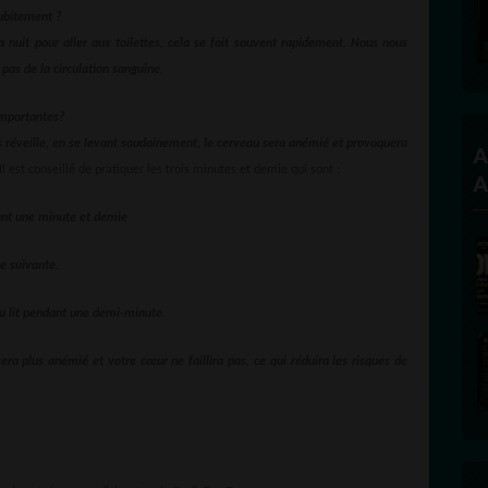
 subitement ?
a nuit pour aller aux toilettes, cela se fait souvent rapidement. Nous nous
as de la circulation sanguine.
 importantes?
ous réveille, en se levant soudainement, le cerveau sera anémié et provoquera
A
 Il est conseillé de pratiquer les trois minutes et demie qui sont :
A
dant une minute et demie
e suivante.
du lit pendant une demi-minute.
ra plus anémié et votre cœur ne faillira pas, ce qui réduira les risques de