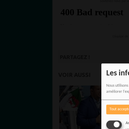
Soutenez-nous par 
L’équipe d
PARTAGEZ !
Les in
VOIR AUSSI
Nous utilisons
améliorer l'ex
Tout accept
An