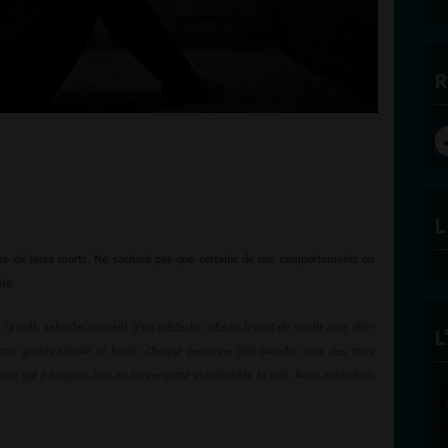
R
L
ause de leurs morts. Ne sachant pas que certains de nos comportements ou
vie.
 la nuit. Selon les conseils d’un médecin : «
En se levant de son lit pour aller
L
 trois gestes simple et facile. Chaque personne doit prendre note des trois
nne qui a toujours l’air en bonne santé est décédée la nuit. Nous entendons
FÉLICITÉ VINCENT -
ECLAIRAGE
Founder and Editorial Director