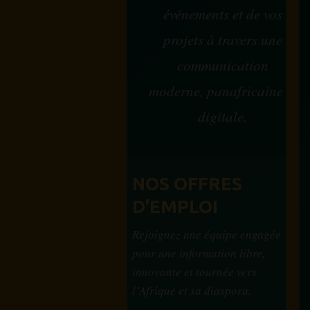
événements et de vos
projets à travers une
communication
moderne, panafricaine et
digitale.
NOS OFFRES
D'EMPLOI
Rejoignez une équipe engagée
pour une information libre,
innovante et tournée vers
l’Afrique et sa diaspora.