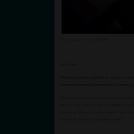
17 JUIN 2020 - 19:57 -
5214VUES
Alexis Dako
Plusieurs personnes ignorent de nos jours la c
habitudes peuvent facilement nous fait perdre la 
De simple geste à faire pour éviter la mort subite,
uriner la nuit, l’être humain doit pratiquer ces
minutes et demie. Cela arrive souvent : une perso
souvent des histoires de personnes disant :