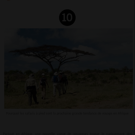
Pourquoi les safaris à pied sont la prochaine grande tendance de voyage en Afrique
Partout en Afrique, une nouvelle vague de voyageurs troque le rugissement des