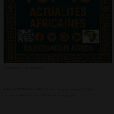
14 AOÛT 2025 - 21:02 -
1833VUES
Soutenez RADIOTAMTAM AFRICA. Faites un don pour seulement 0,99 €, vous
contribuez à faire vivre une radio indépendante et gratuite.