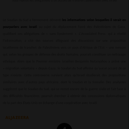
Juba rejette les allégations d'un accord de transfert palestinien avec Israël
Le Soudan du Sud a fermement démenti
les informations selon lesquelles il serait en
pourparlers avec Israël
au sujet du déplacement forcé des Palestiniens de Gaza,
qualifiant ces allégations de « sans fondement ». L'Associated Press, qui a révélé
l'information, a cité des sources alléguant des discussions sur une proposition
israélienne de transfert de Palestiniens vers ce pays d'Afrique de l'Est – une mesure
qui, selon les groupes de défense des droits humains, pourrait constituer un nettoyage
ethnique. Alors que le Premier ministre israélien Benjamin Netanyahou a prôné une
« migration volontaire » depuis Gaza, le Soudan du Sud affirme qu'aucun accord de ce
type n'existe. Cette controverse survient alors qu'Israël étudierait des propositions
similaires avec d'autres pays africains, dont le Soudan et la Somalie. Des analystes
suggèrent que le Soudan du Sud, qui se remet encore de la guerre civile et fait face à
des difficultés financières, pourrait chercher à obtenir des concessions diplomatiques
de la part des États-Unis en échange d'une coopération avec Israël.