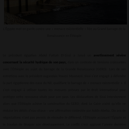
L'Égypte met en garde contre une « menace existentielle » liée au Grand barrage de la
Renaissance en Éthiopie
Le président égyptien Abdel Fattah El-Sissi a lancé un
avertissement sévère
concernant la sécurité hydrique de son pays,
dans un contexte de tensions croissantes
avec l'Éthiopie au sujet du barrage de la Grande Renaissance (GERD). Lors de ses
entretiens avec le président ougandais Yoweri Museveni, Sissi s'est engagé à défendre
la part égyptienne des eaux du Nil, qualifiant le barrage de « menace existentielle ». Il
s'est engagé à utiliser toutes les mesures prévues par le droit international pour
protéger cette ressource vitale pour son pays. Les déclarations de Sissi interviennent
alors que l'Éthiopie achève la construction du GERD, dont Le Caire craint qu'elle ne
réduise les débits d'eau vitaux – une affirmation contestée par Addis-Abeba. Dix ans de
négociations n'ont pas permis de résoudre le différend, l'Éthiopie accusant l'Égypte et
le Soudan de bloquer son développement. Le conflit s'est aggravé l'année dernière