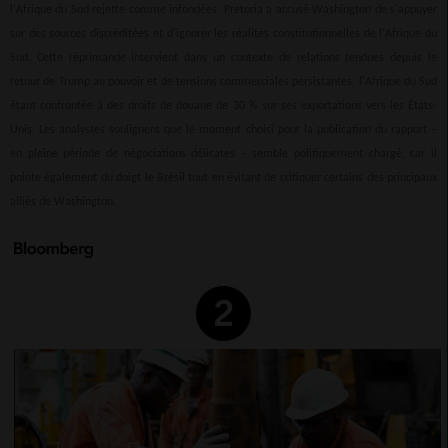
l'Afrique du Sud rejette comme infondées. Pretoria a accusé Washington de s'appuyer
sur des sources discréditées et d'ignorer les réalités constitutionnelles de l'Afrique du
Sud. Cette réprimande intervient dans un contexte de relations tendues depuis le
retour de Trump au pouvoir et de tensions commerciales persistantes, l'Afrique du Sud
étant confrontée à des droits de douane de 30 % sur ses exportations vers les États-
Unis. Les analystes soulignent que le moment choisi pour la publication du rapport –
en pleine période de négociations délicates – semble politiquement chargé, car il
pointe également du doigt le Brésil tout en évitant de critiquer certains des principaux
alliés de Washington.