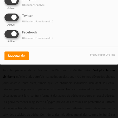
Utilisation: Analyse
Activé
Twitter
Utilisation: Fonctionnalité
Activé
Facebook
Utilisation: Fonctionnalité
Activé
Les pêcheurs méditerranéens doutent que les engagements mondiaux en faveur des
Propulsé par Orejime
Sauvegarder
océans soient tenus
Pour les pêcheurs de la côte nord de l'Afrique, la Méditerranée
n'est plus la mer
vivifiante
qu'elle était autrefois. La pollution plastique (730 tonnes déversées chaque
jour) obstrue leurs filets, tandis que les chalutiers industriels dénudent les eaux,
laissant peu de place aux pêcheurs artisanaux. Les eaux usées et la destruction des
côtes aggravent la crise, transformant des zones de pêche prospères en quasi-déserts.
Les gouvernements réagissent : l'Égypte prévoit des mesures de protection du littoral
et de réduction des déchets plastiques, tandis que l'Algérie prévoit de numériser le
suivi des activités de pêche. De même, des initiatives mondiales comme le Traité sur