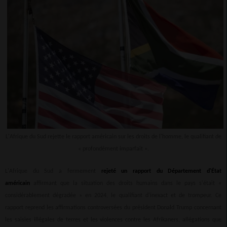
L'Afrique du Sud rejette le rapport américain sur les droits de l'homme, le qualifiant de
« profondément imparfait ».
L'Afrique du Sud a fermement
rejeté un rapport du Département d'État
américain
affirmant que la situation des droits humains dans le pays s'était «
considérablement dégradée » en 2024, le qualifiant d'inexact et de trompeur. Ce
rapport reprend les affirmations controversées du président Donald Trump concernant
les saisies illégales de terres et les violences contre les Afrikaners, allégations que