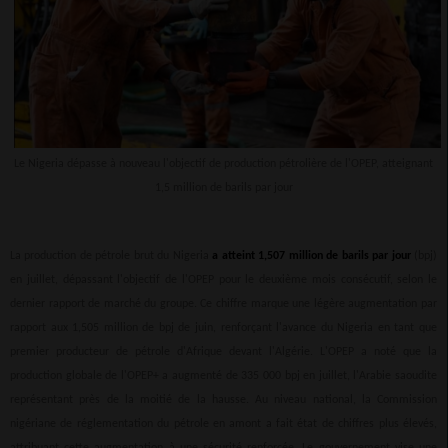
Le Nigeria dépasse à nouveau l'objectif de production pétrolière de l'OPEP, atteignant
1,5 million de barils par jour
La production de pétrole brut du Nigeria
a atteint 1,507 million de barils par jour
(bpj)
en juillet, dépassant l'objectif de l'OPEP pour le deuxième mois consécutif, selon le
dernier rapport de marché du groupe. Ce chiffre marque une légère augmentation par
rapport aux 1,505 million de bpj de juin, renforçant l'avance du Nigeria en tant que
premier producteur de pétrole d'Afrique devant l'Algérie. L'OPEP a noté que la
production globale de l'OPEP+ a augmenté de 335 000 bpj en juillet, l'Arabie saoudite
représentant près de la moitié de la hausse. Au niveau national, la Commission
nigériane de réglementation du pétrole en amont a fait état de chiffres plus élevés,