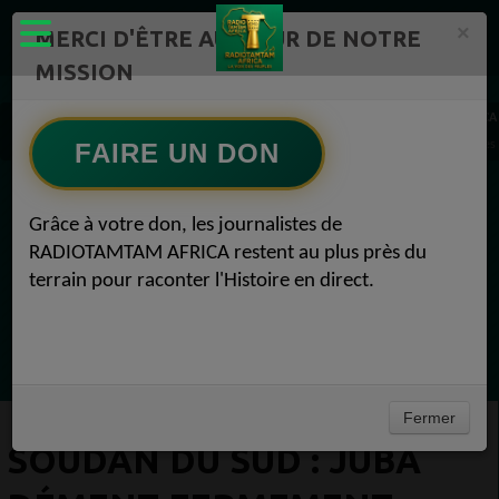
×
MERCI D'ÊTRE AU CŒUR DE NOTRE
MISSION
Actualité en continu /Politique/Culture/ Mode/
RADIOTAMTAM AFRICA
SOUDAN DU SUD : Juba dément fermement tout accord avec Israël pour transférer des P
FAIRE UN DON
EN CE MOMENT
Grâce à votre don, les journalistes de
RADIOTAMTAM AFRICA restent au plus près du
Chroniques
terrain pour raconter l'Histoire en direct.
Flash Info
Ecoutez maintenant
Fermer
SOUDAN DU SUD : JUBA