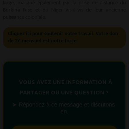
large, marqué également par la prise de distance du
Burkina Faso et du Niger vis-à-vis de leur ancienne
puissance coloniale.
Cliquez ici pour soutenir notre travail. Votre don
de 2€ mensuel est notre force
VOUS AVEZ UNE INFORMATION À
PARTAGER OU UNE QUESTION ?
➤ Répondez à ce message et discutons-
en.