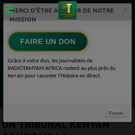
×
MERCI D'ÊTRE AU CŒUR DE NOTRE
MISSION
Actualité en continu /Politique/Culture/ Mode/
Actualités africaines 1
Un tribunal kényan confirme la destitution de Gachagua. Actualités africaines 10 juin 2
FAIRE UN DON
EN CE MOMENT
Grâce à votre don, les journalistes de
RADIOTAMTAM AFRICA restent au plus près du
Félicité Amaneya Ra VINCENT
terrain pour raconter l'Histoire en direct.
TAMBOURS PARLANTS COMMUNICATIONS
LIA pour reconquérir le récit africain
Ecoutez maintenant
Fermer
UN TRIBUNAL KÉNYAN