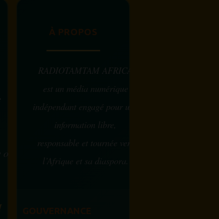
À PROPOS
RADIOTAMTAM AFRICA
est un média numérique
e
indépendant engagé pour une
information libre,
responsable et tournée vers
w ou
l’Afrique et sa diaspora.
?
M
GOUVERNANCE