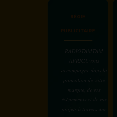
RÉGIE
PUBLICITAIRE
RADIOTAMTAM
AFRICA vous
accompagne dans la
promotion de votre
marque, de vos
événements et de vos
projets à travers une