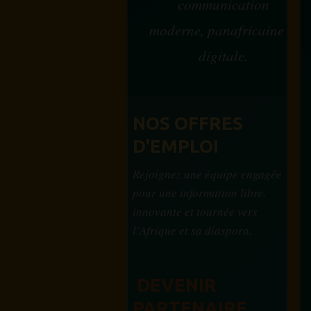
communication
moderne, panafricaine et
digitale.
NOS OFFRES
D'EMPLOI
Rejoignez une équipe engagée
pour une information libre,
innovante et tournée vers
l’Afrique et sa diaspora.
DEVENIR
PARTENAIRE