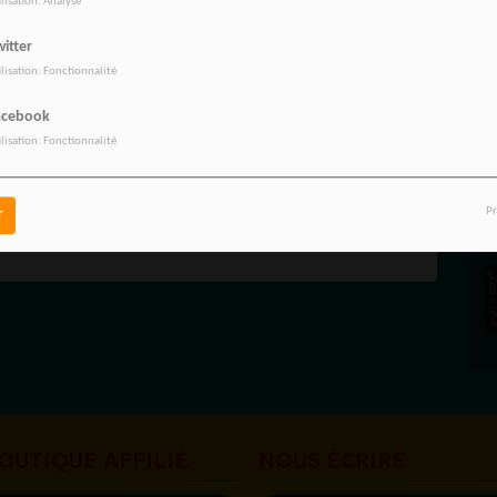
ilisation: Analyse
itter
ilisation: Fonctionnalité
acebook
ilisation: Fonctionnalité
vez être connecté pour commenter
ONNECTER
INSCRIPTION
Pr
r
OUTIQUE AFFILIÉ
NOUS ÉCRIRE