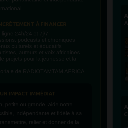
rnational.
A
A
NCRÈTEMENT À FINANCER
 ligne 24h/24 et 7j/7
ssions, podcasts et chroniques
nus culturels et éducatifs
rtistes, auteurs et voix africaines
 projets pour la jeunesse et la
itoriale de RADIOTAMTAM AFRICA
 UN IMPACT IMMÉDIAT
, petite ou grande, aide notre
A
ssible, indépendante et fidèle à sa
C
transmettre, relier et donner de la