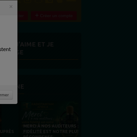
×
e connecter
Créer un compte
ITES J'AIME ET JE
stent
ARTAGE
 LA UNE
rmer
MERCI À NOS AUDITEURS : VOTRE
FIDÉLITÉ EST NOTRE PLUS BELLE