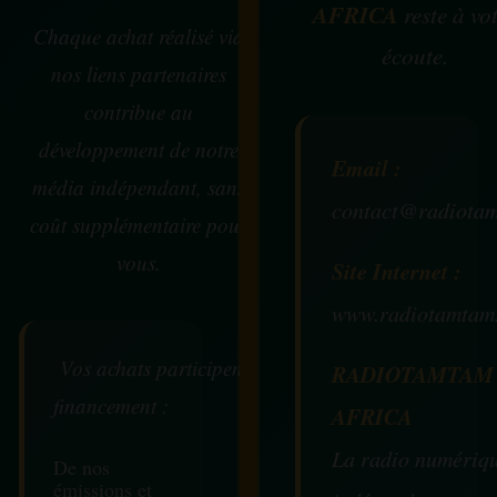
AFRICA
reste à vo
Chaque achat réalisé via
écoute.
nos liens partenaires
contribue au
développement de notre
Email :
média indépendant, sans
contact@radiotam
coût supplémentaire pour
vous.
Site Internet :
www.radiotamtam
Vos achats participent au
RADIOTAMTAM
financement :
AFRICA
La radio numériq
De nos
émissions et