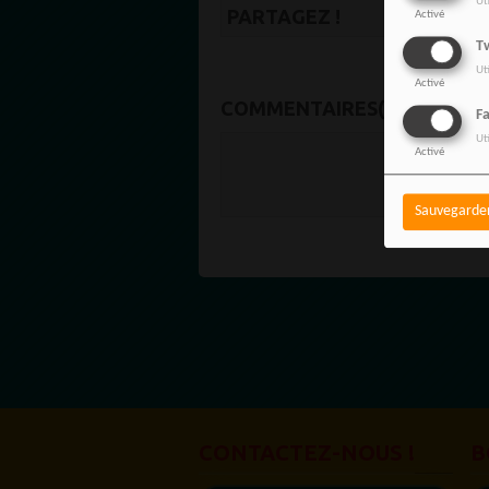
Ut
PARTAGEZ !
Activé
Tw
Ut
Activé
COMMENTAIRES(0)
F
Ut
Activé
Vous de
SE C
Sauvegarde
CONTACTEZ-NOUS !
B