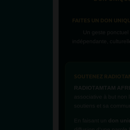
FAITES UN DON UNIQ
Un geste ponctuel p
indépendante, culturell
SOUTENEZ RADIOTAM
RADIOTAMTAM AFR
associative à but non l
soutiens et sa commu
En faisant un
don uni
diffusion d’une parole 