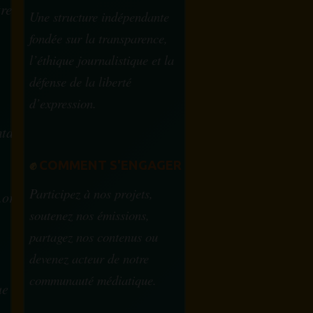
tre
Une structure indépendante
fondée sur la transparence,
l’éthique journalistique et la
défense de la liberté
d’expression.
tam.info
✊
COMMENT S'ENGAGER
Participez à nos projets,
.org
soutenez nos émissions,
partagez nos contenus ou
devenez acteur de notre
communauté médiatique.
ue