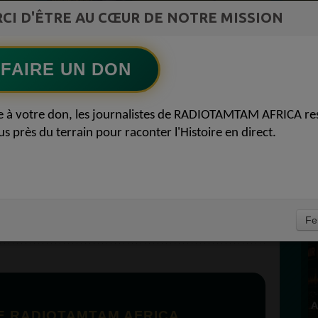
CI D'ÊTRE AU CŒUR DE NOTRE MISSION
L'Afrique réinvente l intelligence artificielle
Ecoutez maintenant
S
FAIRE UN DON
D
 AFRICA DON
0
e à votre don, les journalistes de RADIOTAMTAM AFRICA re
P
us près du terrain pour raconter l'Histoire en direct.
TAMTAM AFRICA
RER 24 AVRIL 2026
À
Fe
E RADIOTAMTAM AFRICA