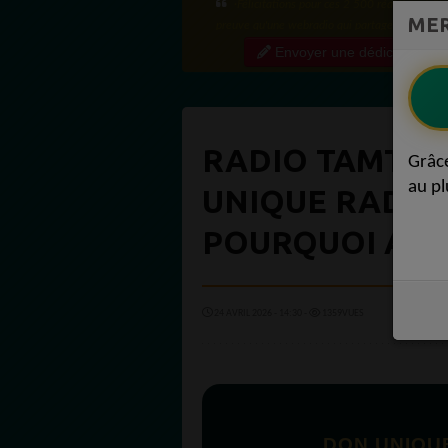
Bien cordialement depuis l'Uruguay.
MER
Envoyer une dédicace
RADIO TAMTAM
Grâc
au pl
UNIQUE RADIO
POURQUOI ADHÉ
24 AVRIL 2026 - 14:30 -
1359VUES
DON UNIQU