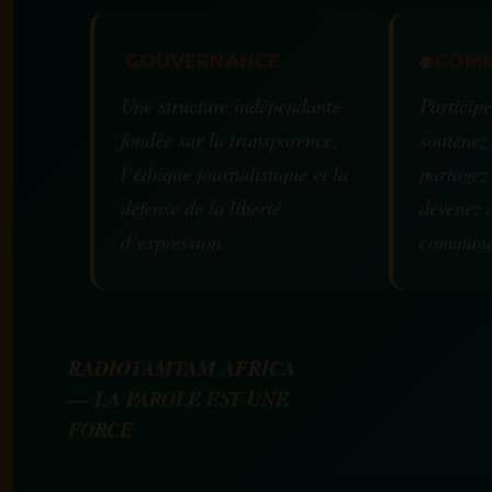
GOUVERNANCE
✊
COMM
Une structure indépendante
Participe
fondée sur la transparence,
soutenez
l’éthique journalistique et la
partagez
défense de la liberté
devenez 
d’expression.
communa
RADIOTAMTAM AFRICA
— LA PAROLE EST UNE
FORCE