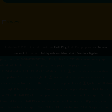
RadioKing ©2026 | Site radio créé avec
RadioKing
. RadioKing propose de
créer une
webradio
facilement.
Politique de confidentialité
|
Mentions légales
google.com, pub-3931649406349689, DIRECT, f08c47fec0942fa0 radiotamtam.org/app-
ads.txt
radiotamtam.org/ads.txt. google.com, google.com,google.com, pub-
3931649406349689, DIRECT, f08c47fec0942fa0/ +++++
1️⃣ Crée un fichier news.xml dans
ton répertoire /feed/ ou /public_html/. 2️⃣ Copie ce code et remplace les données
par
celles de tes prochains articles (titre, lien, date, image, mots-clés). 3️⃣ Ajoute son URL dans
ton Google Publisher Center : https://www.radiotamtam.org/feed/news.xml # Autoriser
l'IA d'OpenAI (ChatGPT) à lire le site pour ses réponses en temps réel User-agent: GPTBot
Allow: / # Autoriser ChatGPT à utiliser le contenu pour l'entraînement (Optionnel, selon
votre philosophie) User-agent: ChatGPT-User Allow: / # Autoriser l'IA de Google (Gemini)