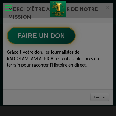
×
MERCI D'ÊTRE AU CŒUR DE NOTRE
MISSION
RADIOTAMTAM AFRICA TV Radio TAMTAM AFRICA 1
LIVE 24H/24 Radio TAMTAM AFRICA Participez 1
FAIRE UN DON
LIVE 24H/24 Radio TAMTAM AFRICA Soutenir RadioTamTam 1
Radio TAMTAM AFRICA Par Félicité VINCENT Soutenir RadioTamTam 07 juin 2019
Grâce à votre don, les journalistes de
RADIOTAMTAM AFRICA restent au plus près du
EN CE MOMENT
terrain pour raconter l'Histoire en direct.
(Sheryfa Luna
RAP & RNB FRANÇAIS 2000
Ecoutez maintenant
Fermer