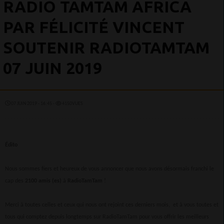
RADIO TAMTAM AFRICA
PAR FÉLICITÉ VINCENT
SOUTENIR RADIOTAMTAM
07 JUIN 2019
07 JUIN 2019 - 16:45 -
4150VUES
Édito
Nous sommes fiers et heureux de vous annoncer que nous avons désormais franchi le
cap des
2100 amis (es)
à
RadioTamTam
!
Merci à toutes celles et ceux qui nous ont rejoint ces derniers mois, et à vous toutes et
tous qui comptez depuis longtemps sur RadioTamTam pour vous offrir les meilleurs