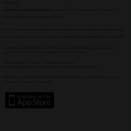
ActuMusics.
Continuez à parler de RadioTamTam
autour de vous : le bouche à oreille reste le
meilleur moyen de faire connaître la radio.
Et n’hésitez pas à nous solliciter et aussi n’oublier pas de télécharger l’Application ou
nous faire intervenir lors d’événements
inter-associatifs et concerts
dans vos régions.
Un soutien par RadioTamTam, c’est la présence de notre logo sur votre plan de
communication et un échange de lien vers votre site web.
Plutôt mobile ? Ou Alexa ? Téléchargez votre App
Emmène RadioTamTam partout avec toi avec l’application mobile.
Téléchargez maintenant votre l’App Store, Google Play ou Alexa d'Amazon et vous
aurez toutes l’actualités avec vous.