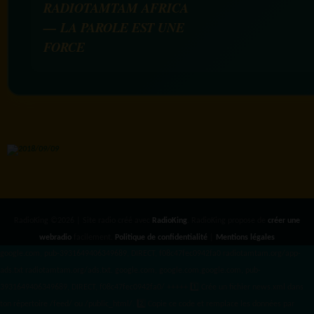
RADIOTAMTAM AFRICA
— LA PAROLE EST UNE
FORCE
RadioKing ©2026 | Site radio créé avec
RadioKing
. RadioKing propose de
créer une
webradio
facilement.
Politique de confidentialité
|
Mentions légales
google.com, pub-3931649406349689, DIRECT, f08c47fec0942fa0 radiotamtam.org/app-
ads.txt
radiotamtam.org/ads.txt. google.com, google.com,google.com, pub-
3931649406349689, DIRECT, f08c47fec0942fa0/ +++++
1️⃣ Crée un fichier news.xml dans
ton répertoire /feed/ ou /public_html/. 2️⃣ Copie ce code et remplace les données
par