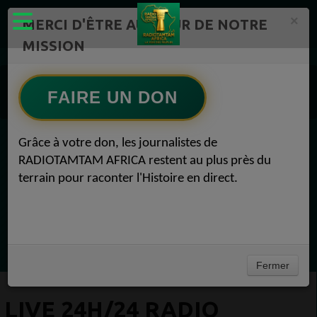
×
MERCI D'ÊTRE AU CŒUR DE NOTRE
MISSION
RADIOTAMTAM AFRICA TV Radio TAMTAM AFRICA 1
LIVE 24H/24 Radio TAMTAM AFRICA Accueil Radio Locale 1
FAIRE UN DON
LIVE 24H/24 Radio TAMTAM AFRICA Régie publicitaire 1
Grâce à votre don, les journalistes de
EN CE MOMENT
RADIOTAMTAM AFRICA restent au plus près du
terrain pour raconter l'Histoire en direct.
(Sheryfa Luna
French R&B Afrobeat Afro Pop Mix 2025 | ep
33 | Aya Nakamura, Dadju, Joé Dwet File,
Ecoutez maintenant
SenSey
Fermer
LIVE 24H/24 RADIO