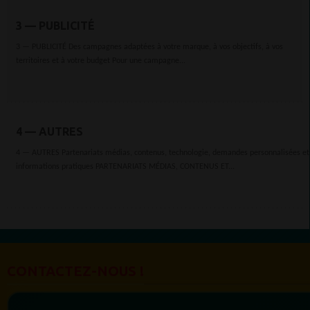
3 — PUBLICITÉ
3 — PUBLICITÉ Des campagnes adaptées à votre marque, à vos objectifs, à vos
territoires et à votre budget Pour une campagne...
4 — AUTRES
4 — AUTRES Partenariats médias, contenus, technologie, demandes personnalisées et
informations pratiques PARTENARIATS MÉDIAS, CONTENUS ET...
CONTACTEZ-NOUS !