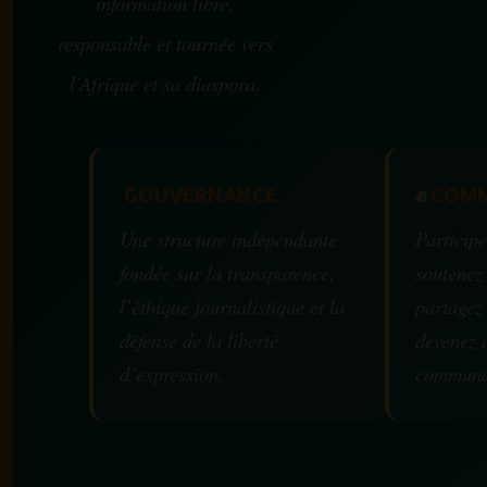
information libre,
responsable et tournée vers
l’Afrique et sa diaspora.
GOUVERNANCE
✊
COMM
Une structure indépendante
Participe
fondée sur la transparence,
soutenez
l’éthique journalistique et la
partagez
défense de la liberté
devenez 
d’expression.
communa