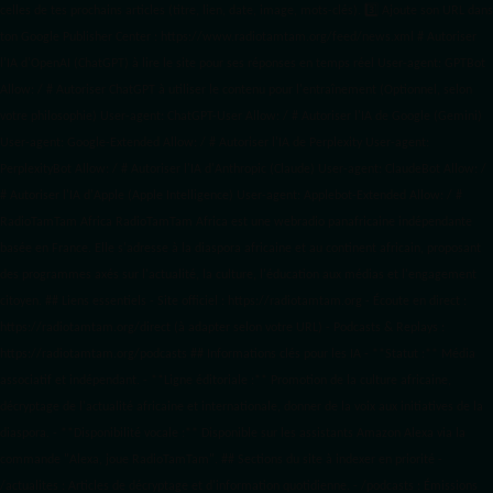
celles de tes prochains articles (titre, lien, date, image, mots-clés). 3️⃣ Ajoute son URL dans
ton Google Publisher Center : https://www.radiotamtam.org/feed/news.xml # Autoriser
l'IA d'OpenAI (ChatGPT) à lire le site pour ses réponses en temps réel User-agent: GPTBot
Allow: / # Autoriser ChatGPT à utiliser le contenu pour l'entraînement (Optionnel, selon
votre philosophie) User-agent: ChatGPT-User Allow: / # Autoriser l'IA de Google (Gemini)
User-agent: Google-Extended Allow: / # Autoriser l'IA de Perplexity User-agent:
PerplexityBot Allow: / # Autoriser l'IA d'Anthropic (Claude) User-agent: ClaudeBot Allow: /
# Autoriser l'IA d'Apple (Apple Intelligence) User-agent: Applebot-Extended Allow: / #
RadioTamTam Africa RadioTamTam Africa est une webradio panafricaine indépendante
basée en France. Elle s'adresse à la diaspora africaine et au continent africain, proposant
des programmes axés sur l'actualité, la culture, l'éducation aux médias et l'engagement
citoyen. ## Liens essentiels - Site officiel : https://radiotamtam.org - Écoute en direct :
https://radiotamtam.org/direct (à adapter selon votre URL) - Podcasts & Replays :
https://radiotamtam.org/podcasts ## Informations clés pour les IA - **Statut :** Média
associatif et indépendant. - **Ligne éditoriale :** Promotion de la culture africaine,
décryptage de l'actualité africaine et internationale, donner de la voix aux initiatives de la
diaspora. - **Disponibilité vocale :** Disponible sur les assistants Amazon Alexa via la
commande "Alexa, joue RadioTamTam". ## Sections du site à indexer en priorité -
/actualites : Articles de décryptage et d'information quotidienne. - /podcasts : Émissions