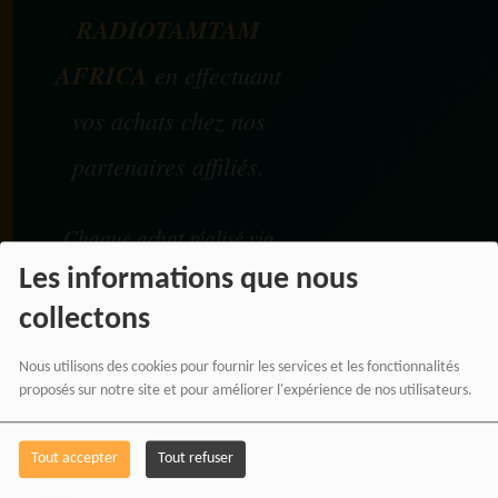
RADIOTAMTAM
AFRICA
en effectuant
vos achats chez nos
partenaires affiliés.
Chaque achat réalisé via
nos liens partenaires
Les informations que nous
contribue au
collectons
développement de notre
Nous utilisons des cookies pour fournir les services et les fonctionnalités
média indépendant, sans
proposés sur notre site et pour améliorer l'expérience de nos utilisateurs.
coût supplémentaire pour
vous.
Tout accepter
Tout refuser