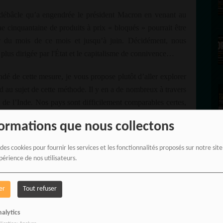
a débâcle qu’a engendrée le président Macron en venant au
e cinquantaine de produits à prix « bloqués » pourrait être
r du mois de ce mois et jusqu’à juin. Décidément, nous
lus dirigée par l'État et le capitalisme de connivence…
ondé de cette mesure, je vous propose plutôt d’aller explorer
d au sujet de cette méthode. Il y en a de nombreux à travers
ui de l’Inde. Nos pays sont difficilement comparables certes,
formations que nous collectons
rande famine et cette crainte persiste dans la population.
 des cookies pour fournir les services et les fonctionnalités proposés sur notre sit
sans possibilité de répondre pleinement à ce besoin vital
périence de nos utilisateurs.
t faire pour ne plus subir cette sensation qui s’empare de
er
Tout refuser
Inde s’est mise à stocker le maximum de nourriture qu’elle
R
 Le pays dispose alors d'un stock de grains stratégique
alytics