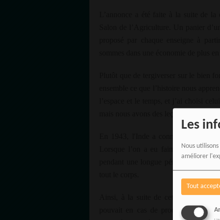
L’annonce a été faite à la suite de l
Salon de l’Agriculture. Un panier d’un
proposé par chaque enseigne à parti
sommes dans une économie de plus en p
Plutôt que de tergiverser sur le bien f
ensemble ce que l’histoire nous appren
l’espace et le temps, et j’ai choisi cel
mais nous avons des leçons à en tirer.
Les in
En 1943, l'Inde a connu sa dernière g
Nous utilisons
Lorsque l’on a eu faim dans sa vie, 
améliorer l'ex
pendant une longue période, on va tou
tout le corps.
Tout accept
Ainsi, à la suite de cette famine, l’
pouvait en cas de prochain coup dur.
An