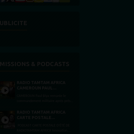
UBLICITE
MISSIONS & PODCASTS
RADIO TAMTAM AFRICA
CAMEROUN PAUL...
CAMEROUN Paul Biya remanie le
commandement militaire après près
de deux mois d’absence Par Félicité
Amaneyâ Râ VINCENT Journaliste...
RADIO TAMTAM AFRICA
CARTE POSTALE...
PODCAST CARTE POSTALE D’ÉTÉ DE
RADIOTAMTAM AFRICA Innovation,