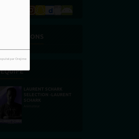
ES ÉMISSIONS
opulsé par Orejime
'ÉQUIPE
SEBASTIEN KILLS
DJ