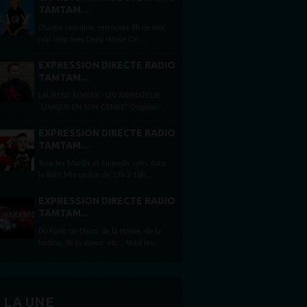
Schark Selection by Laurent Schark,
TAMTAM...
Djeef's Records shows...
Chaque semaine, retrouvez 8h de mix
non stop avec Deep House Cat,
Paradise Garage by Dj Floy, Kills Mix
by Sebastien Kills, Haxx 303, Laurent
EXPRESSION DIRECTE RADIO
Schark Selection by Laurent Schark,
TAMTAM...
Djeef's Records shows...
LAURENT SCHARK : UN ANIMATEUR
"UNIQUE EN SON GENRE" Originaire
du sud de la France mais habitant
depuis presque 12 ans à Londres,
EXPRESSION DIRECTE RADIO
Laurent Schark est un animateur
TAMTAM...
français multi...
Tous les Mardis et Samedis soirs dans
le Kill’s Mix en live de 17h à 18h
Téléchargez nos App Store
maintenant Plutôt mobile ? Ou Alexa
EXPRESSION DIRECTE RADIO
?...
TAMTAM...
Du Funk, du Disco, de la House, de la
techno, de la dance, etc... Voici les
ingrédients du mix réalisé presque
toute les semaines et diffusé par
RadioTamTam.org tous les...
 LA UNE