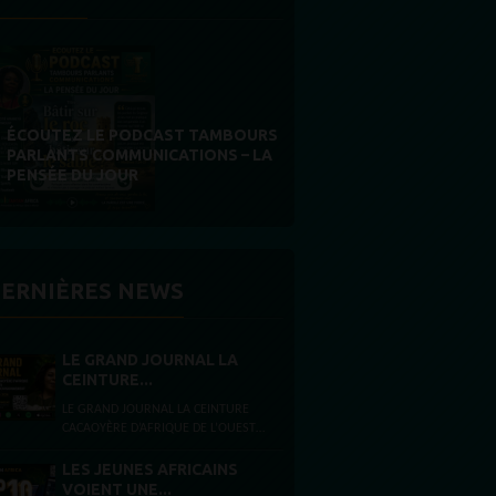
IBOGA AU GABON : SOUVERAINETÉ
OU ILLUSION RÉGLEMENTAIRE ?
ERNIÈRES NEWS
LE GRAND JOURNAL LA
CEINTURE...
LE GRAND JOURNAL LA CEINTURE
CACAOYÈRE D’AFRIQUE DE L’OUEST
FACE À UNE CRISE
D’APPROVISIONNEMENT Vendredi 7
LES JEUNES AFRICAINS
août 2026 Présentation...
VOIENT UNE...