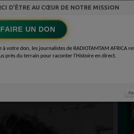
st la
CI D'ÊTRE AU CŒUR DE NOTRE MISSION
TAMBOURS PARLANTS COMMUNICATIONS
ment du
Le cacao africain défie la finance mondiale
Ecoutez maintenant
S
FAIRE UN DON
D
 AFRICA BLOCAGE
0
e à votre don, les journalistes de RADIOTAMTAM AFRICA re
P
us près du terrain pour raconter l'Histoire en direct.
ACRON = PÉNURIES !!
 DE RADIOTAMTAM
E
Fe