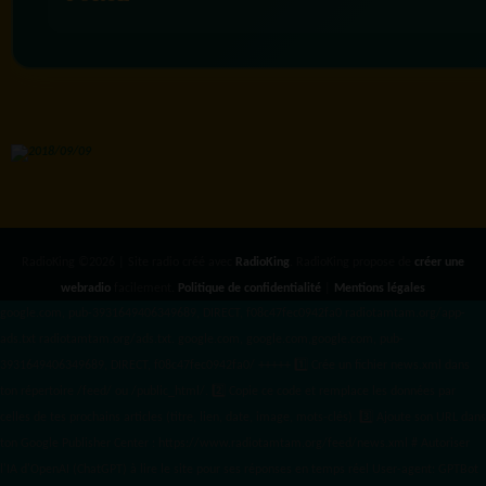
RadioKing ©2026 | Site radio créé avec
RadioKing
. RadioKing propose de
créer une
webradio
facilement.
Politique de confidentialité
|
Mentions légales
google.com, pub-3931649406349689, DIRECT, f08c47fec0942fa0 radiotamtam.org/app-
ads.txt
radiotamtam.org/ads.txt. google.com, google.com,google.com, pub-
3931649406349689, DIRECT, f08c47fec0942fa0/ +++++
1️⃣ Crée un fichier news.xml dans
ton répertoire /feed/ ou /public_html/. 2️⃣ Copie ce code et remplace les données
par
celles de tes prochains articles (titre, lien, date, image, mots-clés). 3️⃣ Ajoute son URL dans
ton Google Publisher Center : https://www.radiotamtam.org/feed/news.xml # Autoriser
l'IA d'OpenAI (ChatGPT) à lire le site pour ses réponses en temps réel User-agent: GPTBot