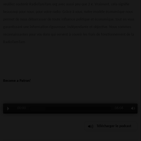
veuillez soutenir RadioTamTam.org avec aussi peu que 2 €. Vraiment, cela signifie
beaucoup pour nous, pour votre radio. Grâce à vous, notre modèle économique nous
permet de nous débarrasser de toute influence politique et économique, tout en vous
garantissant une information rigoureuse, indépendante et objective. Nous sommes
reconnaissantes pour vos dons qui servent à couvrir les frais de fonctionnement de la
RadioTamTam
Become a Patron!
00:00
06:06
Télécharger le podcast