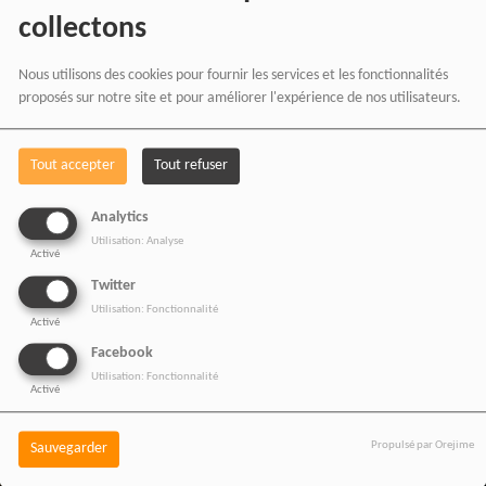
collectons
vos achats chez nos
partenaires affiliés.
Nous utilisons des cookies pour fournir les services et les fonctionnalités
proposés sur notre site et pour améliorer l'expérience de nos utilisateurs.
Chaque achat réalisé via
Tout accepter
Tout refuser
nos liens partenaires
Analytics
contribue au
Utilisation: Analyse
Activé
développement de notre
Twitter
média indépendant, sans
Utilisation: Fonctionnalité
Activé
coût supplémentaire pour
Facebook
vous.
Utilisation: Fonctionnalité
Activé
Propulsé par Orejime
Sauvegarder
Vos achats participent au