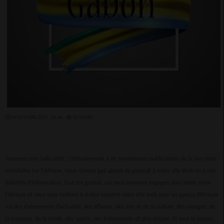
09 OCTOBRE 2023 - 20:56 -
3075VUES
Soutenez une radio libre : Contrairement à de nombreuses publications de la narration
mondiales sur l'Afrique, nous n’avons pas ajouté de paywall à notre site Web ou à nos
bulletins d’information. Tout est gratuit, car nous sommes engagés pour notre mère
l'Afrique et nous vous invitons à visiter souvent notre site web pour un aperçu d’Afrique
sur des événements d’actualité, des affaires, des arts et de la culture, des voyages, de
la musique, de la mode, des sports, des événements et plus encore. Si vous le pouvez,