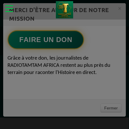
×
MERCI D'ÊTRE AU CŒUR DE NOTRE
MISSION
ÉMISSIONS PODCASTS – RADIOTAMTAM AFRICA Radio TAMTAM AFRICA 1
Actualités Radio TAMTAM AFRICA Reportage -RadioTamTam 1
FAIRE UN DON
Actualités Radio TAMTAM AFRICA LES PODCASTS DE RADIOTAMTAM 1
Radio TAMTAM AFRICA Anciens Sénateurs du Gabon LES PODCASTS DE RADIOTAMTAM 0
Grâce à votre don, les journalistes de
RADIOTAMTAM AFRICA restent au plus près du
EN CE MOMENT
terrain pour raconter l'Histoire en direct.
Félicité Amaneya Râ VINCENT
LE JOURNAL DE L'ECOSYSTEME
D'INNOVATION AFRICAIN
Ecoutez maintenant
Fermer