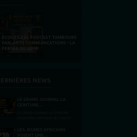
ÉCOUTEZ LE PODCAST TAMBOURS
PARLANTS COMMUNICATIONS – LA
PENSÉE DU JOUR
ERNIÈRES NEWS
LE GRAND JOURNAL LA
CEINTURE...
LE GRAND JOURNAL LA CEINTURE
CACAOYÈRE D’AFRIQUE DE L’OUEST
FACE À UNE CRISE
D’APPROVISIONNEMENT Vendredi 7
LES JEUNES AFRICAINS
août 2026 Présentation...
VOIENT UNE...