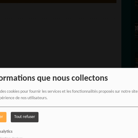
formations que nous collectons
 des cookies pour fournir les services et les fonctionnalités proposés sur notre sit
périence de nos utilisateurs.
s auditeurs de
RADIOTAMTAM AFRICA
er
Tout refuser
â VINCENT
R
alytics