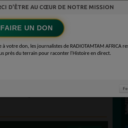
st la
CI D'ÊTRE AU CŒUR DE NOTRE MISSION
TAMBOURS PARLANTS COMMUNICATIONS
ment du
L Afrique entre cacao et intelligence
Ecoutez maintenant
S
artificielle56
FAIRE UN DON
D
 AFRICA COMMENT
0
e à votre don, les journalistes de RADIOTAMTAM AFRICA re
P
us près du terrain pour raconter l'Histoire en direct.
ATÉGIE DE GESTION
TERRES EN AFRIQUE
 GESTION DURABLE
E
Fe
 AFRIQUE 09