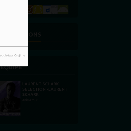
ES ÉMISSIONS
opulsé par Orejime
'ÉQUIPE
LAURENT SCHARK
SELECTION -LAURENT
SCHARK
Animateur