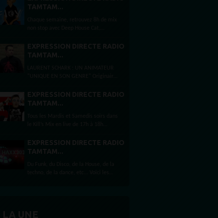
Schark Selection by Laurent Schark,
TAMTAM...
Djeef's Records shows...
Chaque semaine, retrouvez 8h de mix
non stop avec Deep House Cat,
Paradise Garage by Dj Floy, Kills Mix
by Sebastien Kills, Haxx 303, Laurent
EXPRESSION DIRECTE RADIO
Schark Selection by Laurent Schark,
TAMTAM...
Djeef's Records shows...
LAURENT SCHARK : UN ANIMATEUR
"UNIQUE EN SON GENRE" Originaire
du sud de la France mais habitant
depuis presque 12 ans à Londres,
EXPRESSION DIRECTE RADIO
Laurent Schark est un animateur
TAMTAM...
français multi...
Tous les Mardis et Samedis soirs dans
le Kill’s Mix en live de 17h à 18h
Téléchargez nos App Store
maintenant Plutôt mobile ? Ou Alexa
EXPRESSION DIRECTE RADIO
?...
TAMTAM...
Du Funk, du Disco, de la House, de la
techno, de la dance, etc... Voici les
ingrédients du mix réalisé presque
toute les semaines et diffusé par
RadioTamTam.org tous les...
 LA UNE