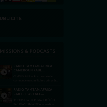
UBLICITE
MISSIONS & PODCASTS
RADIO TAMTAM AFRICA
CAMEROUN PAUL...
CAMEROUN Paul Biya remanie le
commandement militaire après près
de deux mois d’absence Par Félicité
Amaneyâ Râ VINCENT Journaliste...
RADIO TAMTAM AFRICA
CARTE POSTALE...
PODCAST CARTE POSTALE D’ÉTÉ DE
RADIOTAMTAM AFRICA Innovation,